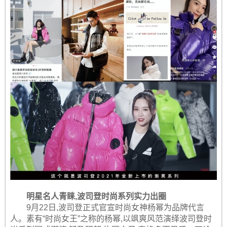
明星名人青睐,波司登时尚系列实力出圈
9月22日,波司登正式官宣时尚女神杨幂为品牌代言
人。素有“时尚女王”之称的杨幂,以飒爽风范演绎波司登时