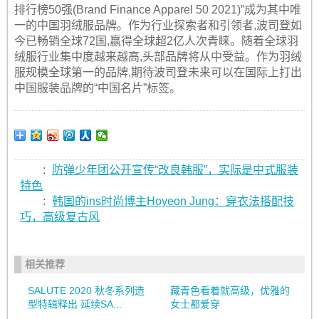
排行榜50强(Brand Finance Apparel 50 2021)”成为其中唯
一的中国羽绒服品牌。作为行业探索者和引领者,波司登如
今已畅销全球72国,赢得全球超2亿人次青睐。随着全球羽
绒服行业集中度越来越高,头部品牌将从中受益。作为羽绒
服规模全球第一的品牌,期待波司登未来可以在国际上打出
中国服装品牌的“中国名片”标签。
:
防弹少年团公开宣传“改良韩服”，实际是中式服装
特色
:
韩国的ins时尚博主Hoyeon Jung：穿衣法搭配技
巧，高级复古风
相关推荐
SALUTE 2020 秋冬系列造
藏青色看着就高级，优雅的
型特辑释出 延续SA...
女士都爱穿