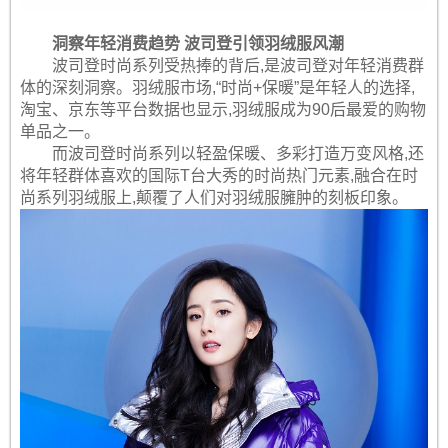
洞察年轻消费趋势 波司登引领羽绒服风潮
波司登时尚系列受热捧的背后,是波司登对年轻消费群
体的深刻洞察。羽绒服市场,“时尚+保暖”是年轻人的选择,
淘宝、京东等平台数据也显示,羽绒服成为90后最爱的购物
单品之一。
而波司登时尚系列以轻盈保暖、多彩打造万变风格,还
将年轻群体喜欢的国际T台大秀的时尚热门元素,融合在时
尚系列羽绒服上,颠覆了人们对羽绒服臃肿的刻板印象。