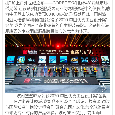
技”,加上户外世纪之布——GORETEX和北纬43°羽绒带珍
稀鹅绒,让该系列羽绒服成为专业防寒服领域中的佼佼者,助
力中国登山队成功登顶8848.86米的珠穆朗玛峰。同时波
司登凭借该犀利羽绒服获得了2020“中国优秀工业设计奖”
金奖,成为全国首个获此殊荣的自主服装品牌。这是拥有深
厚底蕴的专业羽绒服品牌最核心的竞争力体现。
波司登登峰系列获2020“中国优秀工业设计奖”金奖
在时尚设计领域,波司登不断整合全球设计师资源,通过
与国际知名时尚设计师合作,融合东西方文化,为全球消费者
带来更专业时尚的产品体验。波司登不仅携手前Ralph