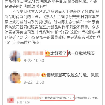
尚系列幂式潮流,轻盈明朗,绚丽夺目,定格多面风采。不论
是镜头内外,都能温暖有型。
不仅受到代言人好评,众多时尚人士也表达了对波司登
新品时尚系列的喜爱。《嘉人》主编@孙赛赛,日前就率先
穿上波司登时尚系列羽绒服。时尚博主@雪梨Cherie 亲自
探访波司登羽绒服实验室,对新品时尚系列爱不释手。众多
消费者评价波司登时尚系列“时髦”“好看”,这股时尚抢购热潮
已蔓延全网,这不仅是杨幂的带货效应,更是消费者对波司登
45年专业品质的信赖。