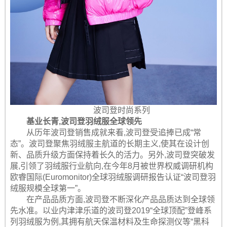
波司登时尚系列
基业长青,波司登羽绒服全球领先
从历年波司登销售成就来看,波司登受追捧已成“常
态”。波司登聚焦羽绒服主航道的长期主义,使其在设计创
新、品质升级方面保持着长久的活力。另外,波司登突破发
展,引领了羽绒服行业航向,在今年8月被世界权威调研机构
欧睿国际(Euromonitor)全球羽绒服调研报告认证“波司登羽
绒服规模全球第一”。
在产品品质方面,波司登不断深化产品品质达到全球领
先水准。以业内津津乐道的波司登2019“全球顶配”登峰系
列羽绒服为例,其拥有航天保温材料及生命探测仪等“黑科