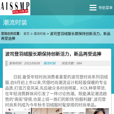
导航菜单
潮流时装
>
>
波司登羽绒服长期保持创新活力，新品
您现在的位置：
首页
潮流时装
再受追捧
波司登羽绒服长期保持创新活力，新品再受追捧
发布时间：2021/09/28
潮流时装
浏览次数：684
日前,备受年轻时尚消费者喜爱的波司登时尚系列羽绒
服,自9月初上市以来,凭借时尚潮流设计和轻盈保暖的专业
品质,打造万变风采,先后被众多时尚明星、KOL种草带货,
在年轻消费群体间引发了一阵讨论热潮。既能满足潮流趋
势的“高街”穿搭,也是上班一族们的职场“扮靓利器”,波司登
时尚系列成为今年秋冬羽绒服时髦穿搭的时尚单品。