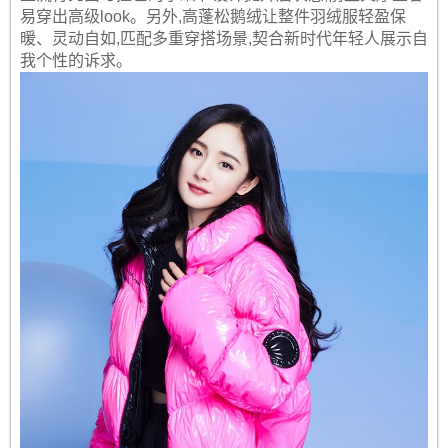
易穿出高级look。另外,高蓬松鹅绒让整件羽绒服轻盈保
暖、灵动自如,匹配多重穿搭场景,契合新时代年轻人展示自
我个性的诉求。