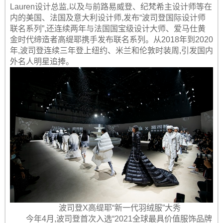
Lauren设计总监,以及与前路易威登、纪梵希主设计师等在
内的美国、法国及意大利设计师,发布“波司登国际设计师
联名系列”,还连续两年与法国国宝级设计大师、爱马仕黄
金时代缔造者高缇耶携手发布联名系列。从2018年到2020
年,波司登连续三年登上纽约、米兰和伦敦时装周,引发国内
外名人明星追捧。
波司登X高缇耶“新一代羽绒服”大秀
今年4月,波司登首次入选“2021全球最具价值服饰品牌