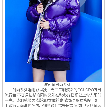
波司登时尚系列
时尚系列选用彰显独一无二鲜明姿态的COLORO定制
流行色,不容易撞衫的同时又能在秋冬穿搭视觉上令人眼前
一亮。该羽绒服为欧版3D立体轮廓,修饰身形易搭配。加
上流行亮面与撞色的小细节设计提升层次感,前卫又摩登容