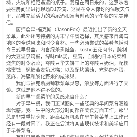
椅，火坑和相距遥远的桌子。我是在周日来的，这意味着
要在房间里进行现场DJ表演，这是在令人惊讶的温暖天气
里，品尝充满活力的鸡尾酒和富有创意的早午餐的完美伴
侣。
厨师詹森·福克斯（JasonFox）最近推出了新的全天
菜单，此外还有特别的周末早午餐选择，其灵感来自海湾
地区的全球风味和时令食材。一些必须尝试的菜肴包括时
令日式早餐盒，内含绿茶熏鲑鱼，kosho五花肉串，腌制
的大豆温泉鸡蛋，绿味mis汤，豆腐，自制的日本咸菜和
烧焦的时令蔬菜；零陵豆华夫饼干上的零陵豆奶油，配樱
桃蜜饯，枫糖燕麦奶冰糕；以及配烤蘑菇，煮熟的鸡蛋，
芝麻，海藻和膨化野米的咸米粥。
我们与福克斯厨师就菜单灵感，解放等方面进行了交
谈。这就是他不得不说的。
新的早午餐菜单的灵感来自什么？
对于早午餐，我们正试图向一些经典的早间菜肴灌输
现代感。我一生中的大部分时间都在美食方面工作，那里
总是非常重视晚餐，距离我有机会在早午餐菜单上工作已
经有一段时间了。我正在尝试将某些现代技术和美学应用
于早餐菜肴。