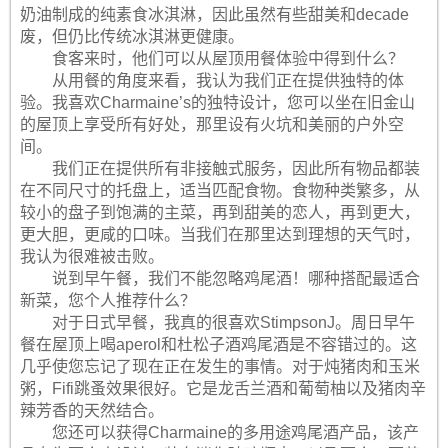
奶油制成的纯素食冰淇淋，因此虽然有些甜美和decade
废，但仍比传统冰淇淋更健康。
食客来时，他们可以从屋顶用餐体验中得到什么？
从用餐的角度来看，我认为我们正在提供独特的体
验。我喜欢Charmaine’s的独特设计，您可以坐在旧金山
的屋顶上享受所有好处，那里设有火坑和美丽的户外空
间。
我们正在提供所有非接触式服务，因此所有物品都装
在不同尺寸的托盘上，适当匹配食物。食物种类繁多，从
较小的盘子到饱满的主菜，再到甜美的恋人，再到更大，
更大胆，更咸的口味。当我们在那里达到理想的天气时，
我认为很难被击败。
说到早午餐，我们不能忽略鸡尾酒！哪种搭配最适合
新菜，您个人推荐什么？
对于日式早餐，我真的很喜欢StimpsonJ。周日早午
餐在屋顶上喝aperol和杜松子酒鸡尾酒是不容错过的。这
几乎使您忘记了现在正在发生的事情。对于炖猪肉和玉米
粥，Fifi跳蚤效果很好。它是龙舌兰酒和葡萄柚以及猪肉辛
辣芳香的天然结合。
您还可以获得Charmaine的多用途鸡尾酒产品，该产