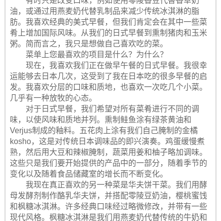
有时只是改变口味，例如使用零陵香豆代替香草奶
油，或通过用燕麦奶代替乳制品来​​减少传统冰淇淋的脂
肪。我喜欢经典的美式早餐，但我们肯定会在其中一些菜
肴上增加国际风味。从我们的日式早餐到熏制猪肉和玉米
粥。简而言之，我只是想做自己喜欢吃的菜。
菜单上您最喜欢的项目是什么？为什么？
现在，我喜欢我们正在做早午餐的日式早餐。我很幸
运能够去日本几次，这受到了我在日本吃的很多早餐的启
发。我喜欢分层的口味和质地，也喜欢一次吃几个小菜。
几乎有一种放牧的心态。
对于日式早餐，我们希望对所有菜肴进行不同的调
味，以使风味和质地并列。熏制鲑鱼涂有绿茶黄油和
Verjus制成的釉料。五花肉上涂有我们自己腌制的金橘
kosho，这是对传统日本调味品的即兴演奏。鸡蛋缓慢煮
熟，然后用大豆和辣椒腌制，蔬菜用姜和柚子略加调味。
这些只是我们要开始提供的产品中的一部分，随着季节的
变化以及随着食品储藏室的增长而不断变化。
我现在真正喜欢的另一种菜是华夫饼干菜。我们用酵
母发酵剂制作酪乳华夫饼，并搭配零陵豆奶油，樱桃蜜饯
和枫糖冰淇淋。许多经典口味经过略微修改，并带有一些
现代风格。枫糖冰淇淋是我们用燕麦奶代替传统的牛奶和