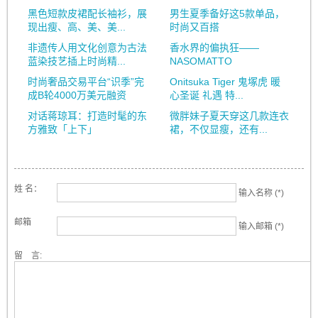
黑色短款皮裙配长袖衫，展
男生夏季备好这5款单品，
现出瘦、高、美、美...
时尚又百搭
非遗传人用文化创意为古法
香水界的偏执狂——
蓝染技艺插上时尚精...
NASOMATTO
时尚奢品交易平台“识季”完
Onitsuka Tiger 鬼塚虎 暖
成B轮4000万美元融资
心圣诞 礼遇 特...
对话蒋琼耳：打造时髦的东
微胖妹子夏天穿这几款连衣
方雅致「上下」
裙，不仅显瘦，还有...
姓 名：
输入名称 (*)
邮箱
输入邮箱 (*)
留 言: