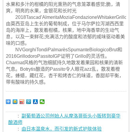
水果和多汁的柑橘的阳光熏熟的气息笼罩着感觉;脆，清
爽，明亮的水果，金银花和长时光
2018Tascad’AlmeritaMoziaFondazioneWhitakerGrill
由莫西亚岛上生长的葡萄制成，位于马尔萨拉泻湖西西里
岛的海岸上，散发着柑橘，核果，地中海香草的生动气
息，以及一束鲜花;充满活力的酸度和浓郁的咸味驱动着美
味的口感。
NVGorghiTondiPalmarèsSpumanteBiologicoBrut和
2016GrillodoroPassitoIGP证明了Grillo的灵活性。
Charmat风格的气泡细腻持久地散发着果园和核果的清新
气息。Botrytis酿造的Passito令人眼花azz乱，散发着橙
花，蜂蜡，藏红花，杏干和烤杏仁的味道，香甜却平衡，
带有酸味的持久感。
:
副葡萄酒公司创始人从摩洛哥街头小贩转到豪华
酿酒师
:
由日本温泉水，而引发的新式护肤体验