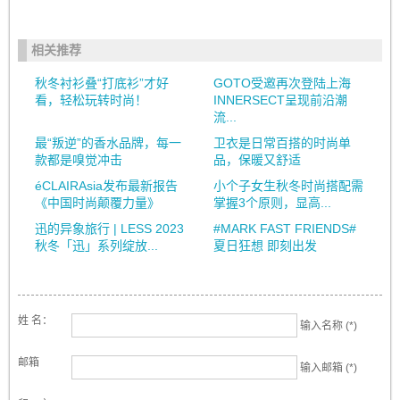
相关推荐
秋冬衬衫叠“打底衫”才好
GOTO受邀再次登陆上海
看，轻松玩转时尚！
INNERSECT呈现前沿潮
流...
最“叛逆”的香水品牌，每一
卫衣是日常百搭的时尚单
款都是嗅觉冲击
品，保暖又舒适
éCLAIRAsia发布最新报告
小个子女生秋冬时尚搭配需
《中国时尚颠覆力量》
掌握3个原则，显高...
迅的异象旅行 | LESS 2023
#MARK FAST FRIENDS#
秋冬「迅」系列绽放...
夏日狂想 即刻出发
姓 名：
输入名称 (*)
邮箱
输入邮箱 (*)