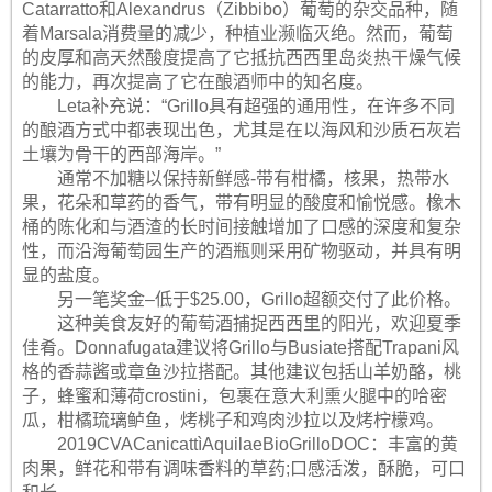
Catarratto和Alexandrus（Zibbibo）葡萄的杂交品种，随
着Marsala消费量的减少，种植业濒临灭绝。然而，葡萄
的皮厚和高天然酸度提高了它抵抗西西里岛炎热干燥气候
的能力，再次提高了它在酿酒师中的知名度。
Leta补充说：“Grillo具有超强的通用性，在许多不同
的酿酒方式中都表现出色，尤其是在以海风和沙质石灰岩
土壤为骨干的西部海岸。”
通常不加糖以保持新鲜感-带有柑橘，核果，热带水
果，花朵和草药的香气，带有明显的酸度和愉悦感。橡木
桶的陈化和与酒渣的长时间接触增加了口感的深度和复杂
性，而沿海葡萄园生产的酒瓶则采用矿物驱动，并具有明
显的盐度。
另一笔奖金–低于$25.00，Grillo超额交付了此价格。
这种美食友好的葡萄酒捕捉西西里的阳光，欢迎夏季
佳肴。Donnafugata建议将Grillo与Busiate搭配Trapani风
格的香蒜酱或章鱼沙拉搭配。其他建议包括山羊奶酪，桃
子，蜂蜜和薄荷crostini，包裹在意大利熏火腿中的哈密
瓜，柑橘琉璃鲈鱼，烤桃子和鸡肉沙拉以及烤柠檬鸡。
2019CVACanicattìAquilaeBioGrilloDOC：丰富的黄
肉果，鲜花和带有调味香料的草药;口感活泼，酥脆，可口