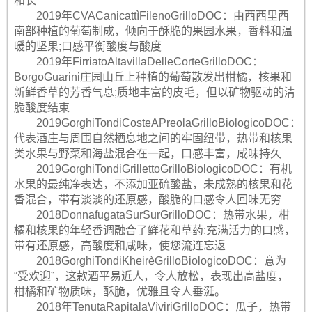
和长
2019年CVACanicattìFilenoGrilloDOC：由西西里西
南部种植的葡萄制成，倾向于酥脆的果园水果，香料和温
暖的坚果;口感平衡酸度与酸度
2019年FirriatoAltavillaDelleCorteGrilloDOC：
BorgoGuarini庄园山丘上种植的葡萄散发出柑橘，核果和
新鲜香草的芳香气息;质地丰富的皮毛，但以矿物驱动的清
脆酸度结束
2019GorghiTondiCosteAPreolaGrilloBiologicoDOC：
代表酒庄与周围自然栖息地之间的牢固纽带，热带和核果
类水果与野菜和海盐混合在一起，口感丰富，咸味持久
2019GorghiTondiGrillettoGrilloBiologicoDOC：有机
水果的最纯净表达，不添加亚硫酸盐，未成熟的核果和花
香混合，带有淡淡的还原感，酸脆的口感令人回味无穷
2018DonnafugataSurSurGrilloDOC：热带水果，柑
橘和核果的年轻香调融合了鲜花和草药;充满活力的口感，
带有还原感，高酸度和咸味，使您流连忘返
2018GorghiTondiKheirèGrilloBiologicoDOC：意为
“受欢迎”，这款酒平易近人，令人放松，表现出高盐度，
柑橘和矿物质味，酥脆，优雅且令人垂涎。
2018年TenutaRapitalaVìviriGrilloDOC：瓜子，热带