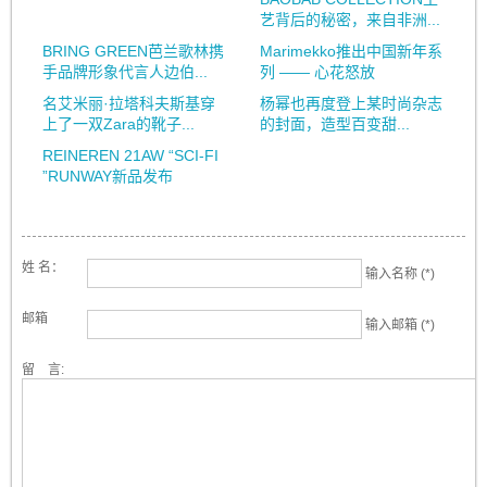
艺背后的秘密，来自非洲...
BRING GREEN芭兰歌林携
Marimekko推出中国新年系
手品牌形象代言人边伯...
列 —— 心花怒放
名艾米丽·拉塔科夫斯基穿
杨幂也再度登上某时尚杂志
上了一双Zara的靴子...
的封面，造型百变甜...
REINEREN 21AW “SCI-FI
”RUNWAY新品发布
姓 名：
输入名称 (*)
邮箱
输入邮箱 (*)
留 言: