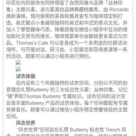
印花在内的装饰也同样借鉴了自然风格与品牌「丛林印
象」主题元素，该元素源自品牌典藏档案库，由 Riccardo
焕新演绎。馆内使用的茶具和餐具皆专为咖啡馆定制打
造。各式餐点小食展现独特的英式和中式的茶点文化，并
加入了摩登趣味巧思。随着顾客在微信小程序中互动的增
加和社交货币的增长，咖啡馆菜单也会解锁更多菜式与饮
品。Thomas's Cafe 可以变身成为一个多用途的社群活动
场所，可开展对谈、研习会、小型展览和现场表演等一系
列活动，顾客可以通过小程序进行预约。
试衣体验
店内设有三个风格独特的试衣空间，分别以不同的创
意理念礼赞Burberry 的三大标志性元素：丛林印象、记忆
“镜”界和Thomas Burberry 专属标识。试衣空间的设计宗
旨是丰富Burberry 产品的试衣体验，每个空间都配有专属
背景音乐。顾客可以通过微信小程序预定想要体验的主题
空间。
风衣世界
“风衣世界”空间旨在礼赞 Burberry 标志性 Trench 风