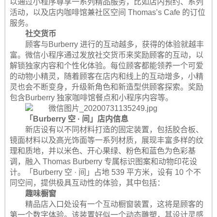
以通过小程序尊享一系列精品服务，比如店内预约、系列
活动，以及店内咖啡馆兼社区空间 Thomas’s Cafe 的订位
服务。
社交货币
顾客与Burberry 进行的互动越多，获得的体验就越丰
富。微信小程序通过发放社交货币来奖励顾客的互动，以
解锁独家内容和个性化体验。每位顾客都能领养一个可爱
的动物小精灵，随着顾客在店内和线上的互动增多，小精
灵也会不断变身，升级新角色和新造型供顾客探索。奖励
包含Burberry 独家咖啡馆餐点和小程序内容等。
「Burberry 空 · 间」店内信息
新店设有以不同材料打造的固定装置，包括胶合板、
镜面材料以及高光饰面等一系列材质，展现丰富多样的纹
理和质地，并以米色、开心果绿、粉色和蓝色为色彩基
调，融入 Thomas Burberry 专属标识图案和动物印花设
计。「Burberry 空 · 间」占地 539 平方米，设有 10 个不
同空间，提供极具互动性的体验，其中包括：
趣味橱窗
精品店入口处设有一个互动橱窗装置，这将是顾客的
第一个数字体验。该装置好似一个动态雕塑，其设计灵感