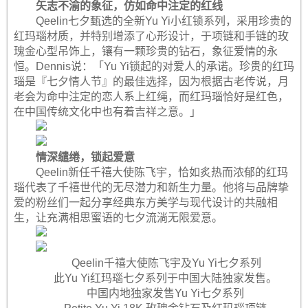
矢志不渝的象征，仿如命中注定的红线
Qeelin七夕甄选的全新Yu Yi小红锁系列，采用珍贵的
红玛瑙材质，并特别增添了心形设计，于项链和手链的玫
瑰金心型吊饰上，镶有一颗珍贵的钻石，象征爱情的永
恒。Dennis说：「Yu Yi锁起的对爱人的承诺。珍贵的红玛
瑙是『七夕情人节』的最佳选择，因为根据古老传说，月
老会为命中注定的恋人系上红绳，而红玛瑙恰好是红色，
在中国传统文化中也有着吉祥之意。」
情深缱绻，锁起爱意
Qeelin新任千禧大使陈飞宇，恰如炙热而浓郁的红玛
瑙代表了千禧世代的无尽潜力和新生力量。他将与品牌挚
爱的粉丝们一起分享经典东方美学与现代设计的共融相
生，让充满相思蜜语的七夕流淌无限爱意。
Qeelin千禧大使陈飞宇及Yu Yi七夕系列
此Yu Yi红玛瑙七夕系列于中国大陆独家发售。
中国内地独家发售Yu Yi七夕系列