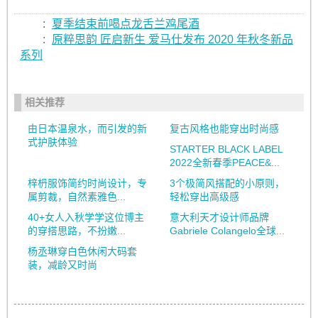
:
夏季结束前喝点龙舌兰鸡尾酒
:
原粹思韵 匠启新生 爱马仕发布 2020 年秋冬新品
系列
相关推荐
由日本温泉水，而引发的新
复古风格也能穿出时尚感
式护肤体验
STARTER BLACK LABEL
2022全新春季PEACE&...
梓枬服饰简约时尚设计，专
3个极简风搭配的小原则，
属剪裁，自然素雅色...
轻松穿出高级感
40+女人入秋学学这位博主
意大利天才设计师品牌
的穿搭思路，不扮嫩...
Gabriele Colangelo全球...
杨丞琳穿白色休闲大码套
装，减龄又时尚