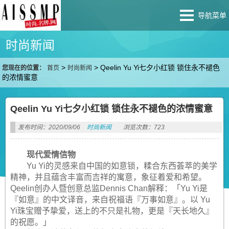
导航菜单
时尚新闻
>
>
Qeelin Yu Yi七夕小红锁 锁住永不褪色
您现在的位置：
首页
时尚新闻
的浓情蜜意
Qeelin Yu Yi七夕小红锁 锁住永不褪色的浓情蜜意
发布时间：2020/09/06
时尚新闻
浏览次数：723
现代爱情信物
Yu Yi的灵感来自中国的如意锁，糅合东西荟萃的美学
精神，并且蕴含丰富而吉祥的寓意，象征着爱和希望。
Qeelin创办人暨创意总监Dennis Chan解释：「Yu Yi是
『如意』的中文译音，来自祝福语『万事如意』。以 Yu
Yi珠宝赠予挚爱，送上的不只是礼物，更是『天长地久』
的祝愿。」