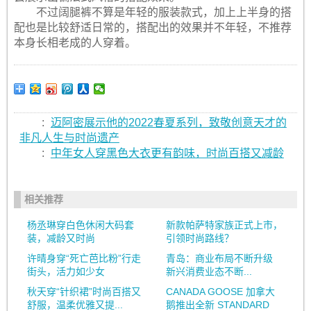
不过阔腿裤不算是年轻的服装款式，加上上半身的搭
配也是比较舒适日常的，搭配出的效果并不年轻，不推荐
本身长相老成的人穿着。
:
迈阿密展示他的2022春夏系列，致敬创意天才的
非凡人生与时尚遗产
:
中年女人穿黑色大衣更有韵味，时尚百搭又减龄
相关推荐
杨丞琳穿白色休闲大码套
新款帕萨特家族正式上市，
装，减龄又时尚
引领时尚路线？
许晴身穿“死亡芭比粉”行走
青岛：商业布局不断升级
街头，活力如少女
新兴消费业态不断...
秋天穿“针织裙”时尚百搭又
CANADA GOOSE 加拿大
舒服，温柔优雅又提...
鹅推出全新 STANDARD