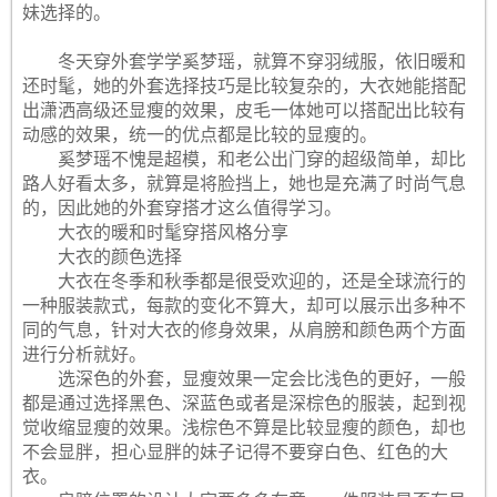
妹选择的。
冬天穿外套学学奚梦瑶，就算不穿羽绒服，依旧暖和
还时髦，她的外套选择技巧是比较复杂的，大衣她能搭配
出潇洒高级还显瘦的效果，皮毛一体她可以搭配出比较有
动感的效果，统一的优点都是比较的显瘦的。
奚梦瑶不愧是超模，和老公出门穿的超级简单，却比
路人好看太多，就算是将脸挡上，她也是充满了时尚气息
的，因此她的外套穿搭才这么值得学习。
大衣的暖和时髦穿搭风格分享
大衣的颜色选择
大衣在冬季和秋季都是很受欢迎的，还是全球流行的
一种服装款式，每款的变化不算大，却可以展示出多种不
同的气息，针对大衣的修身效果，从肩膀和颜色两个方面
进行分析就好。
选深色的外套，显瘦效果一定会比浅色的更好，一般
都是通过选择黑色、深蓝色或者是深棕色的服装，起到视
觉收缩显瘦的效果。浅棕色不算是比较显瘦的颜色，却也
不会显胖，担心显胖的妹子记得不要穿白色、红色的大
衣。