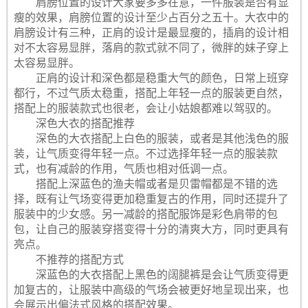
肩膀位置的设计大家要多多在意，一件服装是否有显
瘦的效果，肩膀位置的设计至少占百分之五十。大衣中的
肩膀设计有三种，正肩的设计是最显瘦的，插肩的设计相
对不太容易显胖，落肩的款式就不同了，微胖的妹子穿上
太容易显胖。
正肩的设计和深色都是稳重大气的颜色，日常上班穿
都行，不过气质太稳重，搭配上年轻一点的服装更自然，
搭配上的服装款式也很老，会让小姑娘都难以驾驭的。
深色大衣的搭配推荐
深色的大衣搭配上白色的服装，或者是其他浅色的服
装，让气质变得年轻一点。不过选择年轻一点的服装款
式，也有减龄的作用，气质也相对低调一点。
搭配上深蓝色的渔夫帽或者是贝雷帽都是不错的选
择，既有让气场变得更加稳重复古的作用，同时还提升了
服装中的少女感。另一减龄的搭配服饰是彩色肩带的包
包，让自己的服装穿搭变得十分的清爽大方，同时更具有
亮点。
不推荐的搭配方式
深蓝色的大衣搭配上黑色的阔腿裤是会让气质变得更
加复古的，让服装中高级的气场会被更好地呈现出来，也
会展示出偏法式风格的搭配效果。