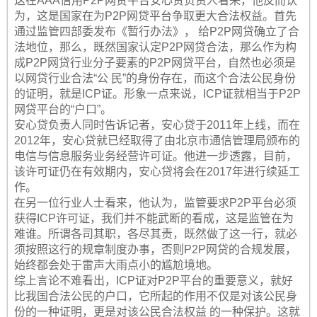
这在AAA信用P2P网贷平台安心贷负责人看来，他反而认
为，这是国家在为P2P网贷平台争取更大合法权益。首先
通过监管四部委发布《暂行办法》， 给P2P网贷确立了合
法地位，那么，既然国家认定P2P网贷合法，那么作为构
成P2P网贷行业分子要素的P2P网贷平台，自然也必须是
以网贷行业合法“公 民”的身份存在，而这个合法公民身份
的证明，就是ICP证。形象一点来说，ICP证就相当于P2P
网贷平台的“户口”。
安心贷负责人同时告诉记者，安心贷于2011年上线，而在
2012年，安心贷就已经取得了由北京市通信管理局颁布的
电信与信息服务业务经营许可证。他进一步透露，目前，
该许可证仍在有效期内，安心贷将会在2017年进行续延工
作。
在另一位行业人士看来，他认为，监管要求P2P平台必须
获得ICP许可证，我们并不能武断的看成，这是监管在为
难谁。所谓各司其职，各尽其责，既然做了这一行，就必
须按照这行的规章制度办事，否则P2P网贷的合规发展，
始终都会处于雷声大雨点小的尴尬境地。
综上言论不难看出，ICP证对P2P平台的重要意义，就好
比我国合法公民的户口，它所起的作用不仅是对该公民身
份的一种证明，更是对该公民合法权益 的一种保护。这就