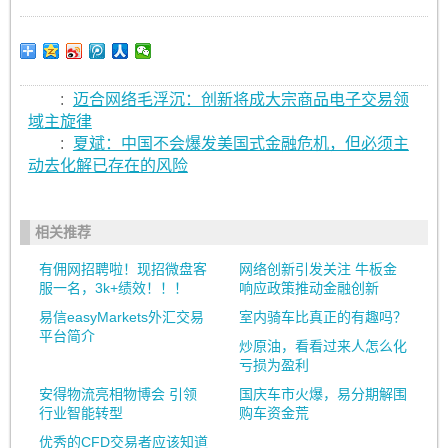
:
迈合网络毛浮沉：创新将成大宗商品电子交易领
域主旋律
:
夏斌：中国不会爆发美国式金融危机，但必须主
动去化解已存在的风险
相关推荐
有佣网招聘啦！现招微盘客
网络创新引发关注 牛板金
服一名，3k+绩效！！！
响应政策推动金融创新
易信easyMarkets外汇交易
室内骑车比真正的有趣吗？
平台简介
炒原油，看看过来人怎么化
亏损为盈利
安得物流亮相物博会 引领
国庆车市火爆，易分期解围
行业智能转型
购车资金荒
优秀的CFD交易者应该知道