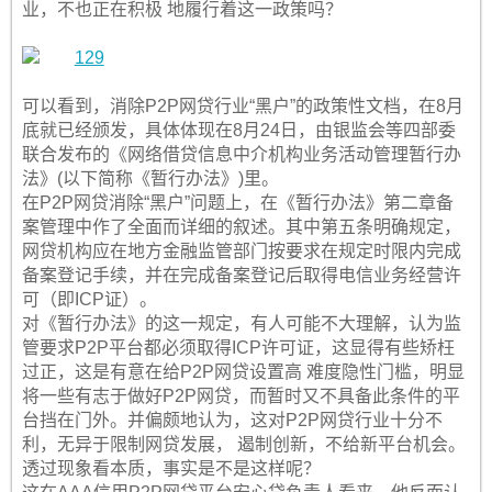
业，不也正在积极 地履行着这一政策吗？
可以看到，消除P2P网贷行业“黑户”的政策性文档，在8月
底就已经颁发，具体体现在8月24日，由银监会等四部委
联合发布的《网络借贷信息中介机构业务活动管理暂行办
法》(以下简称《暂行办法》)里。
在P2P网贷消除“黑户”问题上，在《暂行办法》第二章备
案管理中作了全面而详细的叙述。其中第五条明确规定，
网贷机构应在地方金融监管部门按要求在规定时限内完成
备案登记手续，并在完成备案登记后取得电信业务经营许
可（即ICP证）。
对《暂行办法》的这一规定，有人可能不大理解，认为监
管要求P2P平台都必须取得ICP许可证，这显得有些矫枉
过正，这是有意在给P2P网贷设置高 难度隐性门槛，明显
将一些有志于做好P2P网贷，而暂时又不具备此条件的平
台挡在门外。并偏颇地认为，这对P2P网贷行业十分不
利，无异于限制网贷发展， 遏制创新，不给新平台机会。
透过现象看本质，事实是不是这样呢？