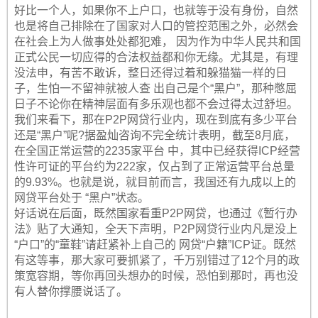
好比一个人，如果你不上户口，也就等于没有身份，自然
也是将自己排除在了国家对人口的管控范围之外，必然会
在社会上为人做事处处都犯难， 因为作为中华人民共和国
正式公民一切应得的合法权益都和你无缘。尤其是，有理
没法申，有苦不敢诉，整日还得过着和躲猫猫一样的日
子，生怕一不留神就被人查 出自己是个“黑户”，那种憋屈
日子不论你在精神层面有多乐观也都不会过得太过舒坦。
我们来看下，那在P2P网贷行业内，现在到底有多少平台
还是“黑户”呢?据盈灿咨询不完全统计表明，截至8月底，
在全国正常运营的2235家平台 中，其中已经获得ICP经营
性许可证的平台约为222家，仅占到了正常运营平台总量
的9.93%。也就是说，就目前而言，我国还有九成以上的
网贷平台处于 “黑户”状态。
好话说在后面，既然国家看重P2P网贷，也通过《暂行办
法》贴了大通知，全天下声明，P2P网贷行业内凡是没上
“户口”的“童鞋”请赶紧补上自己的 网贷“户籍”ICP证。既然
有这等事，那大家可要抓紧了，千万别错过了12个月的政
策宽容期，等你再回头想办的时候，恐怕到那时，再也没
有人替你撑腰说话了。