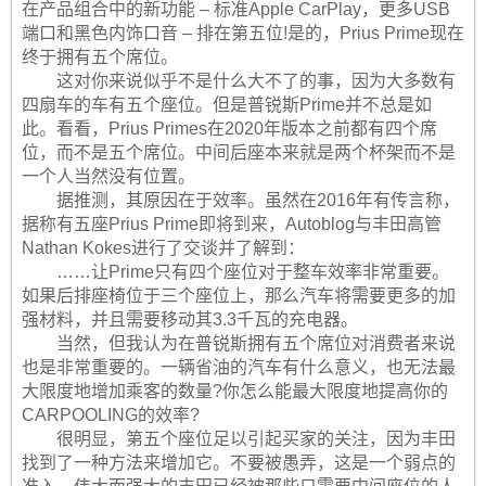
在产品组合中的新功能 – 标准Apple CarPlay，更多USB
端口和黑色内饰口音 – 排在第五位!是的，Prius Prime现在
终于拥有五个席位。
这对你来说似乎不是什么大不了的事，因为大多数有
四扇车的车有五个座位。但是普锐斯Prime并不总是如
此。看看，Prius Primes在2020年版本之前都有四个席
位，而不是五个席位。中间后座本来就是两个杯架而不是
一个人当然没有位置。
据推测，其原因在于效率。虽然在2016年有传言称，
据称有五座Prius Prime即将到来，Autoblog与丰田高管
Nathan Kokes进行了交谈并了解到：
……让Prime只有四个座位对于整车效率非常重要。
如果后排座椅位于三个座位上，那么汽车将需要更多的加
强材料，并且需要移动其3.3千瓦的充电器。
当然，但我认为在普锐斯拥有五个席位对消费者来说
也是非常重要的。一辆省油的汽车有什么意义，也无法最
大限度地增加乘客的数量?你怎么能最大限度地提高你的
CARPOOLING的效率?
很明显，第五个座位足以引起买家的关注，因为丰田
找到了一种方法来增加它。不要被愚弄，这是一个弱点的