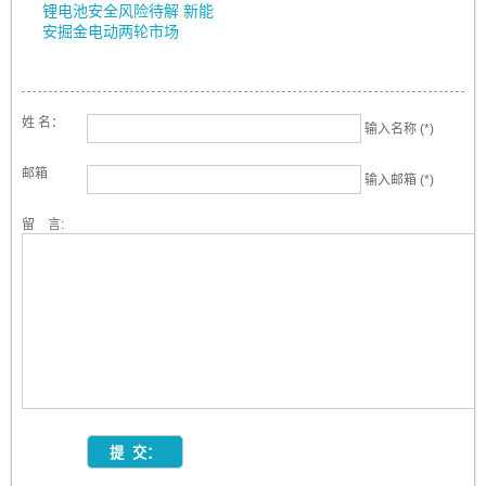
锂电池安全风险待解 新能
安掘金电动两轮市场
姓 名：
输入名称 (*)
邮箱
输入邮箱 (*)
留 言: