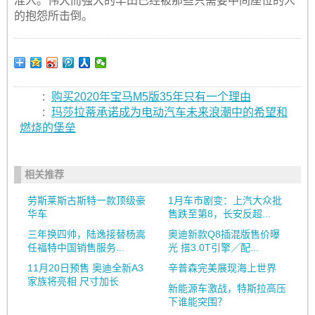
准入。伟大而强大的丰田已经被那些只需要中间座位的人
的抱怨所击倒。
:
购买2020年宝马M5版35年只有一个理由
:
玛莎拉蒂承诺成为电动汽车未来浪潮中的希望和
燃烧的堡垒
相关推荐
劳斯莱斯古斯特一款顶级豪
1月车市剧变：上汽大众批
华车
售跌至第8，长安反超...
三年换四帅，陆逸接替杨嵩
奥迪新款Q8插混版售价曝
任福特中国销售服务...
光 搭3.0T引擎／配...
11月20日预售 奥迪全新A3
辛普森完美展现海上世界
家族将亮相 尺寸加长
新能源车激战，特斯拉高压
下谁能突围？