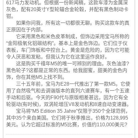
617马力发动机。但根据一份新闻稿，这款车漆为金属深
灰色，配有20英寸Y型轮辐合金轮毂，并配有黑色制动卡
钳。
如果你问我，所有这一切都很无聊。购买这款车的真
正原因在于内部。
它采用黑色和米色皮革制成，但饰边采用宝马所称的
“金阳极氧化铝碳结构”。基本上是金色饰边。它们位于仪
表板，车门饰板和中控台上。黄金是危险的，因为它可能
令人厌恶和发粘，但我认为它在这里运作良好。
这是购买千禧年M5的唯一可辨别的理由。灰色油漆?
黑色轮子?这都是正常的东西。给我甜蜜，甜美的金色内
饰，你在其他M5上找不到。
三十五年前，宝马为E28一代推出了第一款M5。它使
用了自然吸气和去调谐版本的直列六速赛车，有一个五速
手动和后驱。今天的F90代与原版相差甚远，因为它有全
轮驱动(有时候)，双涡轮增压V8发动机和8速自动变速器。
宝马将“M5 Edition 35 Jahre”仅限于350个全球范例，
其中35个来自美国。它们将于秋季推出，价格为128,995
美元。认为它超过标准的M5比赛，价值约110,000美元?