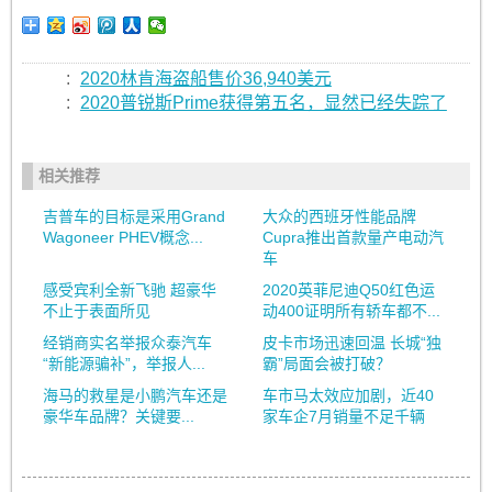
:
2020林肯海盗船售价36,940美元
:
2020普锐斯Prime获得第五名，显然已经失踪了
相关推荐
吉普车的目标是采用Grand
大众的西班牙性能品牌
Wagoneer PHEV概念...
Cupra推出首款量产电动汽
车
感受宾利全新飞驰 超豪华
2020英菲尼迪Q50红色运
不止于表面所见
动400证明所有轿车都不...
经销商实名举报众泰汽车
皮卡市场迅速回温 长城“独
“新能源骗补”，举报人...
霸”局面会被打破？
海马的救星是小鹏汽车还是
车市马太效应加剧，近40
豪华车品牌？关键要...
家车企7月销量不足千辆