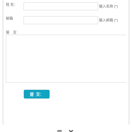
姓 名：
输入名称 (*)
邮箱
输入邮箱 (*)
留 言: