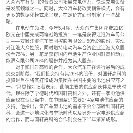
大众汽车有专门的合资公司拓展充电体系，快速充电设备
是发展领域之一。同时，大众汽车将改变销售模式，会有
更多的数据化模式来呈现，在定价方面也制定了一些战
略。
在电动车领域，今年5月底，大众汽车集团花费21亿
欧元在中国完成两笔战略投资：一笔是获得江淮汽车母公
司——安徽江淮汽车集团控股有限公司50%的股份，实现
对江淮大众控股，同时增持电动汽车合资企业江淮大众股
份至75%；另一笔是获得国内电池生产企业国轩高科动力
能源有限公司26%的股份并成为其大股东。
对于和国轩高科的合作，大众汽车正在进行最后的成
交交割阶段。“我们投资持有其26%的股份，对国轩高科的
投资是旨在将其打造成为集团在中国主要的电池供应商之
一。”冯思翰对记者表示，此前主要的供应商伙伴是宁德时
代，现在除了宁德时代和国轩高科之外，还有一家电池供
应商也在认证当中，在中国至少需要2~4家电池供应商的
支持。他指出，量产车型电池的需求不会全部转到国轩高
科，会进一步地深化与宁德时代以及另外一家电池供应商
的合作，而与国轩高科的合作则会在下半年渐渐成形。