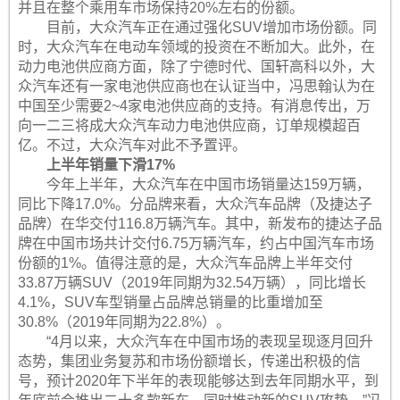
并且在整个乘用车市场保持20%左右的份额。
目前，大众汽车正在通过强化SUV增加市场份额。同
时，大众汽车在电动车领域的投资在不断加大。此外，在
动力电池供应商方面，除了宁德时代、国轩高科以外，大
众汽车还有一家电池供应商也在认证当中，冯思翰认为在
中国至少需要2~4家电池供应商的支持。有消息传出，万
向一二三将成大众汽车动力电池供应商，订单规模超百
亿。不过，大众汽车对此不予置评。
上半年销量下滑17%
今年上半年，大众汽车在中国市场销量达159万辆，
同比下降17.0%。分品牌来看，大众汽车品牌（及捷达子
品牌）在华交付116.8万辆汽车。其中，新发布的捷达子品
牌在中国市场共计交付6.75万辆汽车，约占中国汽车市场
份额的1%。值得注意的是，大众汽车品牌上半年交付
33.87万辆SUV（2019年同期为32.54万辆），同比增长
4.1%，SUV车型销量占品牌总销量的比重增加至
30.8%（2019年同期为22.8%）。
“4月以来，大众汽车在中国市场的表现呈现逐月回升
态势，集团业务复苏和市场份额增长，传递出积极的信
号，预计2020年下半年的表现能够达到去年同期水平，到