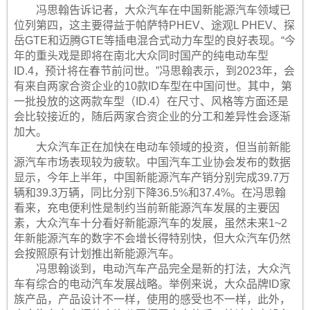
冯思翰告诉记者，大众汽车在中国新能源汽车领域已
位列第四，这主要得益于帕萨特PHEV、途观L PHEV、探
岳GTE和迈腾GTE等插电混合式动力车型的良好表现。“今
年的重头戏是即将在南北大众同时国产的纯电动车型
ID.4，预计将在春节前问世。”冯思翰表示，到2023年，会
有来自两家合资企业的10款ID车型在中国问世。其中，第
一批投放的这两款车型（ID.4）在尺寸、风格等方面还是
会比较接近的，随后两家合资企业的分工和差异性会逐渐
加大。
大众汽车正在加快在电动车领域的投资，但当前新能
源汽车市场表现较为疲软。中国汽车工业协会发布的数据
显示，今年上半年，中国新能源汽车产销分别完成39.7万
辆和39.3万辆，同比分别下降36.5%和37.4%。在冯思翰
看来，充电便利性是制约当前新能源汽车发展的主要因
素，大众汽车十分看好新能源汽车的发展，虽然未来1~2
年新能源汽车的数字不会增长得特别快，但大众汽车仍然
会按照原有计划推出新能源汽车。
冯思翰谈到，电动汽车产品完全是新的打法，大众汽
车有综合的电动汽车发展战略。举例来说，大众品牌ID家
族产品，产品设计不一样，使用的感受也不一样，此外，