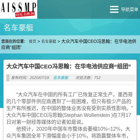
导航菜单
名车豪艇
>
>
大众汽车中国CEO冯思翰：在华电池供
您现在的位置：
首页
名车豪艇
应商“组团”
大众汽车中国CEO冯思翰：在华电池供应商“组团”
发布时间：2020/07/18
名车豪艇
浏览次数：752
“大众汽车在中国的所有工厂已恢复正常生产。墨西哥
的几个零部件供应商遇到了一些困难，但只有极少产品的
生产有所推迟，在中国的整体业务没有受到实质性影响。”
大众汽车中国CEO冯思翰(Stephan Wollenstein )在7月17
日对第一财经等媒体的记者如是说。
他预计，2020年中国车市整体会萎缩10%~12%，大
众汽车集团全年下滑幅度会小于10%，将跑赢整体车市，