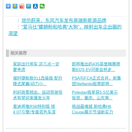
:
效仿蔚来，东风汽车发布高端新能源品牌
:
“爱马仕”螺蛳粉和哈弗“大狗”，映射出车企出圈的
渴望
相关推荐
家庭出行用车 这几点一定
即将推出的435英里梅赛德
要考虑
斯EQS EV可能会抢走...
保时捷新款911改装版 配升
PSA与FCA正式合并，新集
降式尾翼/动力小...
团Stellantis股票即将...
利好政策频出，自动驾驶技
Polestar极星获5.5亿美元
术有望迎来爆发元年
投资，重庆、山东等...
奥迪将推RS6特别版 搭
挑战最堵城 新哈弗H6
4.0T引擎/专属蓝色车漆
Coupe展示节油新实力