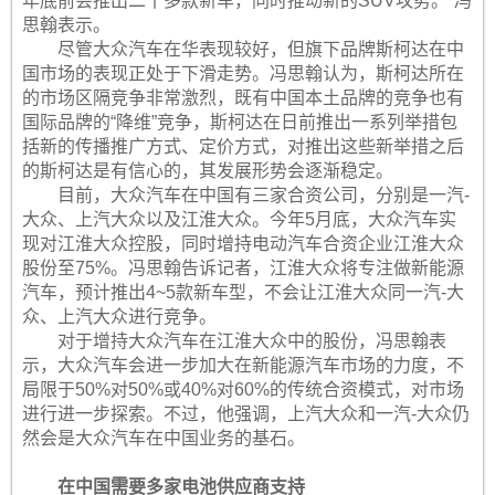
年底前会推出二十多款新车，同时推动新的SUV攻势。”冯
思翰表示。
尽管大众汽车在华表现较好，但旗下品牌斯柯达在中
国市场的表现正处于下滑走势。冯思翰认为，斯柯达所在
的市场区隔竞争非常激烈，既有中国本土品牌的竞争也有
国际品牌的“降维”竞争，斯柯达在日前推出一系列举措包
括新的传播推广方式、定价方式，对推出这些新举措之后
的斯柯达是有信心的，其发展形势会逐渐稳定。
目前，大众汽车在中国有三家合资公司，分别是一汽-
大众、上汽大众以及江淮大众。今年5月底，大众汽车实
现对江淮大众控股，同时增持电动汽车合资企业江淮大众
股份至75%。冯思翰告诉记者，江淮大众将专注做新能源
汽车，预计推出4~5款新车型，不会让江淮大众同一汽-大
众、上汽大众进行竞争。
对于增持大众汽车在江淮大众中的股份，冯思翰表
示，大众汽车会进一步加大在新能源汽车市场的力度，不
局限于50%对50%或40%对60%的传统合资模式，对市场
进行进一步探索。不过，他强调，上汽大众和一汽-大众仍
然会是大众汽车在中国业务的基石。
在中国需要多家电池供应商支持