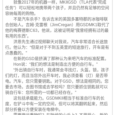
就像2017年的机器一样，MKIIGSD（TLA代表“完成
任务”）可以轻松地携带两个孩子，并且仍然有足够的空间
容纳每周的购物。
不是汽车杀手？告诉吉米的英国多塞特郡的冰咖啡联
合创始人。吉姆·克雷根（JimCregan）用GSDMK1取代了
他的梅赛德斯C63，他说，这被证明是“我曾经拥有过的最
有用的东西”。
洪恩先生通过视频聊天对我说，汽车非常适合长途旅
行。他认为：“但是对于不到五英里的短途旅行，开车是有
点愚蠢的。”
在新的GSD是挤满了那种认为来吧汽车的标准配置。
Hon说：“我们的想法是制造出方便的自行车。”
“外出骑自行车时，我通常会寻找灯，头盔，锁，孩子
们的灯，而且当您外出开车时，我必须查看（灯）是否带
电。汽车，您只需要钥匙。对于GSD，想法是相同的。您
要去市场，去图书馆或去学校吗？您只要抓住钥匙就可以
骑自行车：您所需的一切都已经存在。”
这包括承载能力。GSDMKII相当于标准自行车的长
度，在铲斗中有一定的空间，但可以将其翻转起来，然后
部分折叠以方便安装在电梯中。