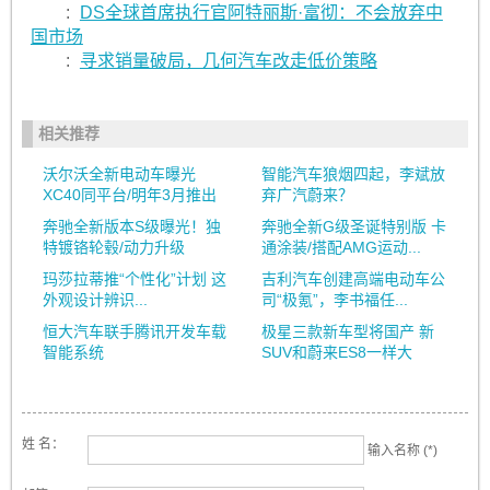
:
DS全球首席执行官阿特丽斯·富彻：不会放弃中
国市场
:
寻求销量破局，几何汽车改走低价策略
相关推荐
沃尔沃全新电动车曝光
智能汽车狼烟四起，李斌放
XC40同平台/明年3月推出
弃广汽蔚来？
奔驰全新版本S级曝光！独
奔驰全新G级圣诞特别版 卡
特镀铬轮毂/动力升级
通涂装/搭配AMG运动...
玛莎拉蒂推“个性化”计划 这
吉利汽车创建高端电动车公
外观设计辨识...
司“极氪”，李书福任...
恒大汽车联手腾讯开发车载
极星三款新车型将国产 新
智能系统
SUV和蔚来ES8一样大
姓 名：
输入名称 (*)