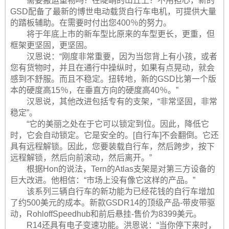
需要搬运重物吗？在陡峭的山丘上？不用担心，新的
GSD配备了最新的博世电动载货自行车电机，可提供大量
的踏板辅助。在需要时付出您400％的努力。
将于年底上市的新车型比原来的车型更长，更重，但
框架更坚固，更坚固。
汉恩说：“刚度非常重要，因为当您背上有小孩，或者
您有货物时，并且在通行中操纵时，如果有点晃动，就会
感到不舒服。而且不稳定。扭转地，新的GSD比第一个版
本的硬度高15％，在垂直方向的硬度高40％。”
汉恩说，其他改进包括专有的支架，“非常坚固，非常
稳定”。
“它的美丽之处在于它可以锁定到位。因此，降低它
时，它会自动锁定。它是安全的。[自行车]不会翻倒。它还
具有远程解锁。因此，您要装载自行车，然后跨步，按下
远程解锁，然后向前滚动，然后离开。”
根据Hon的说法，Tern的Atlas支架是对第三方设备的
巨大改进。他相信：“市场上没有像它这样的产品。”
该系列三辆自行车的新功能为已经花钱的自行车增加
了约500美元的成本。新款GSDR14的顶级产品-带皮带驱
动，RohloffSpeedhub和前后悬挂-售价为8399美元。
R14还具有电子变速功能。洪恩说：“当你停下来时，