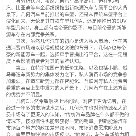
有分析认为，虽然几何汽车高举高打，但在包括广
汽、比亚迪等车企都纷纷推出新能源汽车专属平台的大背
景下，几何汽车目前推出的车型，还是从传统车型平台上
演化而来，无论是其首款车型几何A，还是刚推出的SUV
车型几何C，身上都有着帝豪的影子，与目前帝豪的新能
源车存在内部竞争关系。
其次，虽然几何汽车的初心是进入私人市场，但在普
通消费市场难以获得规模化突破的背景下，几何A也与帝
豪的新能源车一起，选择牵手曹操出行平台，这在一定程
度上会影响消费者对其的品牌认知。
第三，在特斯拉国产的低价策略、以及包括小鹏、威
马等造车新势力的集体发力之下，私人消费市场的竞争愈
加激烈。在造车新势力都在智能化、互联网等私人消费者
看重的卖点上集中发力的大背景下，几何汽车在上述方面
的优势并不明显。
几何C显然希望解决上述问题，刘智丰告诉记者，在
经过一年多的市场试水之后，几何汽车也对新能源私人消
费市场有了更深入的认知，“传统汽车品牌在什么都不做的
情况下，按照惯性也能够获得一定的销量。但新能源汽车
市场每个地方的政策差异都不同，市场消费需求瞬息万
变，需要更加快速的市场反应。”他表示，与造车新势力相