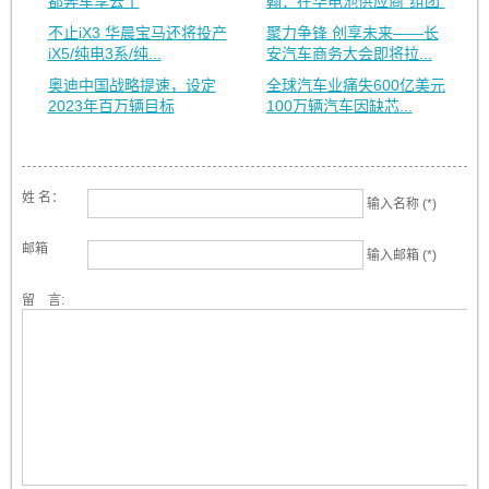
都奔车享去了
翰：在华电池供应商“组团”
不止iX3 华晨宝马还将投产
聚力争锋 创享未来——长
iX5/纯电3系/纯...
安汽车商务大会即将拉...
奥迪中国战略提速，设定
全球汽车业痛失600亿美元
2023年百万辆目标
100万辆汽车因缺芯...
姓 名：
输入名称 (*)
邮箱
输入邮箱 (*)
留 言: