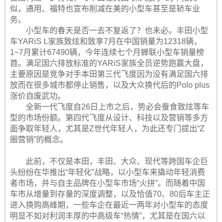
似，通用、福特也宣布削减在美的小型车甚至是轿车业
务。
小型车的春天是否一去不复返了？也未必。丰田小型
车YARiS L家族致炫和致享7月在中国销量为12318辆，
1~7月累计67490辆，今年连续七个月蝉联小型车销量榜
首。满足国六排放标准的YARiS家族全员逆势跑赢大盘，
主要原因是竞争对手本田第三代飞度因为没有满足国六排
放而在很多城市都停止销售，以及大众换代后的Polo plus
涨价自废武功。
全新一代飞度自26日上市之后，势必会蚕食致炫等车
型的市场份额。第四代飞度从设计、科技以及营销等多方
面争取年轻人，尤其是Z世代年轻人，为此还专门提出“Z
圈营销”的概念。
此前，不仅是本田，丰田、大众、现代等跨国车企巨
头纷纷在华推出“年轻化”战略，以小型车来撬动年轻消费
者市场，并与自主品牌在小型车市场“火拼”。而随着中国
车市从增量到存量的深度调整，以及恰值70、80后车主正
进入换购高峰期，一些车企在最近一两年对小型车的态度
明显不如对利润丰厚的中高级车“热情”，尤其是在国六以