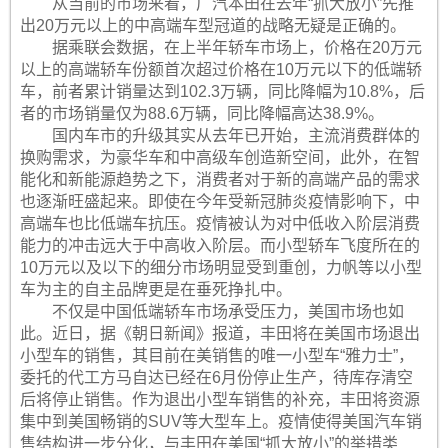
从当前的市场来看，广汽本田在去年“抓大放小”先推
出20万元以上的中高端车型冠道的战略无疑是正确的。
据乘联会数据，在上半年轿车市场上，价格在20万元
以上的高端轿车份额首次超过价格在10万元以下的低端轿
车，前者累计销量达到102.3万辆，同比降幅为10.8%，后
者的市场销量仅为88.6万辆，同比降幅高达38.9%。
国内车市的升级其实从去年已开始，主流消费群体的
换购需求，为豪华车和中高级车创造新空间，此外，在智
能化和新能源趋势之下，消费者对于新的高端产品的需求
也逐渐旺盛起来。即使在今年受新冠肺炎疫情影响下，中
高端车也比低端车抗压。疫情被认为对中低收入阶层消费
能力的冲击远大于中高收入阶层。而小型轿车飞度所在的
10万元以及以下的细分市场明显受到重创，力帆等以小型
车为主的自主品牌更是在垂死挣扎中。
不仅是中国低端轿车市场承受压力，美国市场也如
此。近日，据《朝日新闻》报道，丰田将在美国市场退出
小型车的销售，其目前在美销售的唯一小型车“雅力士”，
委托的代工方马自达已经在6月份停止生产，待库存清空
后将停止销售。作为退出小型车销售的补充，丰田将资源
集中到美国畅销的SUV等大型车上。疫情使得美国汽车销
售结构进一步分化，与丰田在美国“抓大放小”的举措类