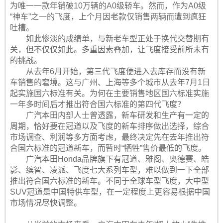
为唯一一款年销破10万辆的A0级轿车。然而，作为A0级
“神车”之一的飞度，上个月因老款仅销售两辆而遭到疯狂
吐槽。
如此惨淡的成绩单，与新老车型正处于换代交替期有
关，但不仅仅如此。多重因素叠加，让飞度接受前所未有
的挑战。
从去年6月开始，第三代飞度便进入去库存而没有新
车销售的窘境。这与广州、上海等多个城市从去年7月1日
起实施国六标准有关。为何在主要销售地区国六标准实施
一年多时间后才推出符合国六标准的第四代飞度？
广汽本田内部人士曾透露，新车研发和生产有一定的
周期，恰好要在冠道以及飞度的新车排序做出选择，综合
市场调查、利润等多方面考虑，最终决定先在去年推出符
合国六标准的冠道新车，而暂时“牺牲”售价最低的飞度。
广汽本田Honda品牌旗下有冠道、雅阁、奥德赛、皓
影、缤智、凌派、飞度七大系列车型，难以做到一下全部
推出符合国六标准的新车。不同于全球车型飞度，大中型
SUV冠道是中国特供车型，在一定程度上更容易根据中国
市场情况尽快调整。