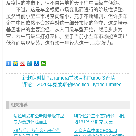
及疫情的冲击下，情不自禁地将天平往中高级车倾斜。
不过，这是车企根据市场变化而进行的阶段性调整，
虽然当前小型车市场空间缩小，竞争不断加剧，但许多车
企在中国依然不会放弃对这一细分市场的争夺，这是培养
基盘客户的主要途径，从入门级车型开始，然后步步为
营，为中高级车打好基础。至于当前小型车市场能否走出
低谷而实现复苏，这有赖于年轻人这一“后浪”发力。
:
新款保时捷Panamera首次亮相Turbo S香精
:
评论：2020年克莱斯勒Pacifica Hybrid Limited
相关推荐
法拉利发布全新限量版车型
特斯拉第三季度净利润同比
专为赛道体验而生
增131% 马斯克:历史...
88节后，为什么小伙伴们
大众汽车中国CEO冯思