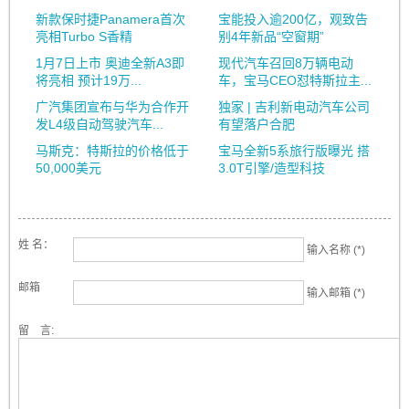
新款保时捷Panamera首次
宝能投入逾200亿，观致告
亮相Turbo S香精
别4年新品“空窗期”
1月7日上市 奥迪全新A3即
现代汽车召回8万辆电动
将亮相 预计19万...
车，宝马CEO怼特斯拉主...
广汽集团宣布与华为合作开
独家 | 吉利新电动汽车公司
发L4级自动驾驶汽车...
有望落户合肥
马斯克：特斯拉的价格低于
宝马全新5系旅行版曝光 搭
50,000美元
3.0T引擎/造型科技
姓 名：
输入名称 (*)
邮箱
输入邮箱 (*)
留 言: