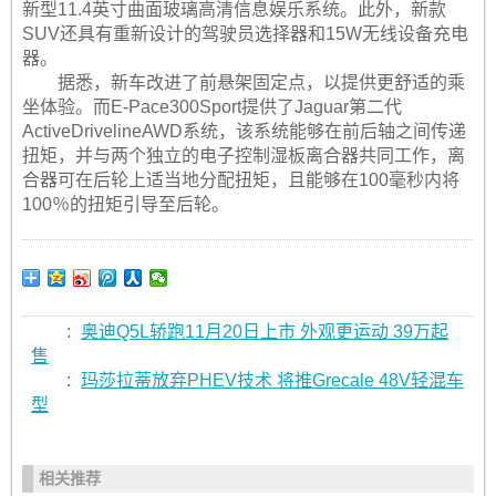
新型11.4英寸曲面玻璃高清信息娱乐系统。此外，新款
SUV还具有重新设计的驾驶员选择器和15W无线设备充电
器。
据悉，新车改进了前悬架固定点，以提供更舒适的乘
坐体验。而E-Pace300Sport提供了Jaguar第二代
ActiveDrivelineAWD系统，该系统能够在前后轴之间传递
扭矩，并与两个独立的电子控制湿板离合器共同工作，离
合器可在后轮上适当地分配扭矩，且能够在100毫秒内将
100％的扭矩引导至后轮。
:
奥迪Q5L轿跑11月20日上市 外观更运动 39万起
售
:
玛莎拉蒂放弃PHEV技术 将推Grecale 48V轻混车
型
相关推荐