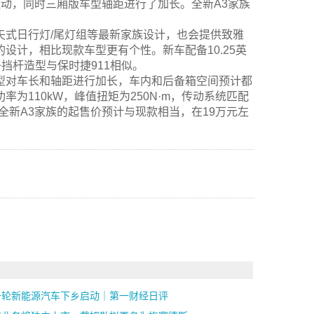
运动，同时三厢版车型轴距进行了加长。全新A3家族
矢式日行灯/尾灯组等最新家族设计，也会提供致雅
设计，相比现款车型更有个性。新车配备10.25英
子挡杆造型与保时捷911相似。
型对车长和轴距进行加长，车内和后备箱空间预计都
率为110kW，峰值扭矩为250N·m，传动系统匹配
全新A3家族的起售价预计与现款相当，在19万元左
一轮新能源汽车下乡启动｜第一财经日评