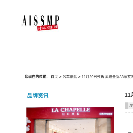
名车豪艇
>
>
您现在的位置：
首页
名车豪艇
11月20日预售 奥迪全新A3家族
1
品牌资讯
发