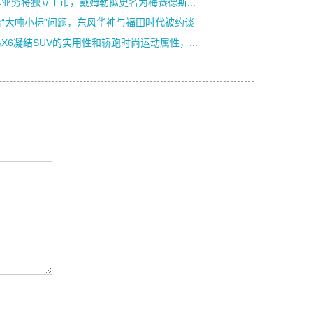
业务将独立上市，戴姆勒拟更名为梅赛德斯...
治“大吨小标”问题，东风华神与福田时代被约谈
X6凝结SUV的实用性和轿跑时尚运动属性，...