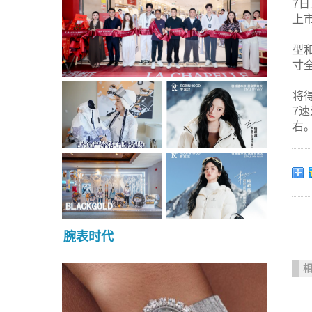
7
上
型
寸
将
7
右
腕表时代