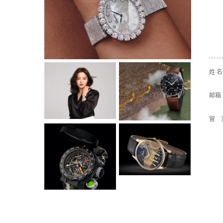
姓 
邮箱
留 