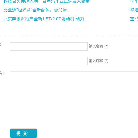
科技巨头接踵入场，百年汽车业正迎最大变量
卡车
比亚迪”极光蓝”全新配色，更加清...
整
北京奔驰将投产全新1.5T/2.0T发动机 动力...
宝马
名：
输入名称 (*)
输入邮箱 (*)
言: