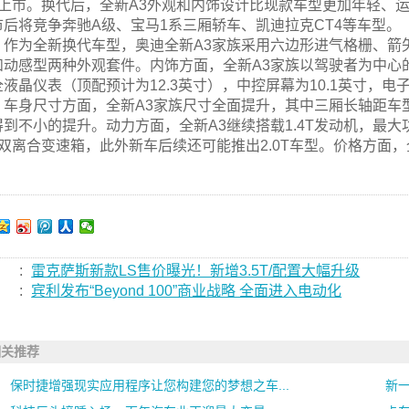
日上市。换代后，全新A3外观和内饰设计比现款车型更加年轻、
市后将竞争奔驰A级、宝马1系三厢轿车、凯迪拉克CT4等车型。
作为全新换代车型，奥迪全新A3家族采用六边形进气格栅、箭
和动感型两种外观套件。内饰方面，全新A3家族以驾驶者为中心的
全液晶仪表（顶配预计为12.3英寸），中控屏幕为10.1英寸，电
车身尺寸方面，全新A3家族尺寸全面提升，其中三厢长轴距车
得到不小的提升。动力方面，全新A3继续搭载1.4T发动机，最大功
速双离合变速箱，此外新车后续还可能推出2.0T车型。价格方面，
。
:
雷克萨斯新款LS售价曝光！新增3.5T/配置大幅升级
:
宾利发布“Beyond 100”商业战略 全面进入电动化
相关推荐
保时捷增强现实应用程序让您构建您的梦想之车...
新