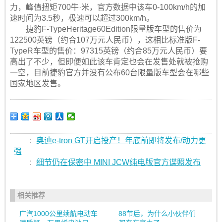
力，峰值扭矩700牛·米，官方数据中该车0-100km/h的加
速时间为3.5秒，极速可以超过300km/h。
捷豹F-TypeHeritage60Edition限量版车型的售价为
122500英镑（约合107万元人民币），这相比标准版F-
TypeR车型的售价：97315英镑（约合85万元人民币）要
高出了不少，但即便如此该车肯定也会在发售处就被抢购
一空，目前捷豹官方并没有公布60台限量版车型会在哪些
国家地区发售。
:
奥迪e-tron GT开启投产！年底前即将发布/动力更
强
:
细节仍在保密中 MINI JCW纯电版官方谍照发布
相关推荐
广汽1000公里续航电动车
88节后，为什么小伙伴们