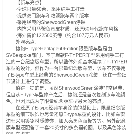
【新车亮点】
·全球限量60台，采用纯手工打造
·提供双门跑车和敞篷跑车两个版本
·采用经典的SherwoodGreen涂装
·内饰采用马鞍色真皮材质，还原60年代跑车风格
·海外售价122500英镑（约合107万元人民币）
外观亮点：
捷豹F-TypeHeritage60Edition限量版车型是由
SVBespoke部门，基于现款F-TYPER车型采用纯手工打
造的一台纪念版车型，所以整体外观基本延续了F-TYPER
车型的设计，但作为一台限量纪念版车型，该车不仅采用
了E-type车型上经典的SherwoodGreen涂装，还在一些细
节设计上进行了调整。
值得一提的是，虽然SherwoodGreen涂装非常经典，
但自从E-type车型停产之后，捷豹还是首次复刻该车漆颜
色，也因此成为了限量纪念版车型最大的亮点。
在还原了E-type经典车身涂装的基础上，限量纪念版
车型的细节装饰也尽量还原E-type车型的设计，比如车窗
边框采用镀铬材质装饰，加入亮黑色面板等等。另外纪念
版车型还配备了一套20英寸的多条辐轮圈，以及黑色涂装