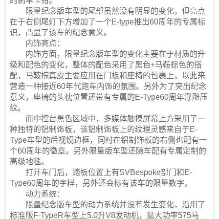
的刹车卡钳。
限量纪念版车型的尾部虽然没有明显的变化，但亮点
在于右侧尾灯下方增加了一个E-type推出60周年的专属标
识，凸显了该车的纪念意义。
内饰亮点：
内饰方面，限量纪念版车型的变化主要在于材质的升
级和配色的变化，整体的配色采用了黑色+马鞍棕色的搭
配，马鞍棕真皮主要应用在门板和座椅的包裹上，以此来
营造一种接近60年代跑车内饰的氛围。另外为了突出纪念
意义，座椅的头枕位置还带有专属的E-Type60周年浮雕压
纹。
而中控台黑色区域中，多媒体触摸屏幕上方采用了一
种独特的铝制饰板，该铝制饰板上的纹理灵感来自于E-
Type车型的后视镜边框，同时在铝制饰板的右侧也配有一
个60周年的徽章。另外限量版车型还随车配有专属定制的
高级地毯。
打开车门后，踏板位置上有SVBespoke部门和E-
Type60周年的字样，另外还会标有该车的限量数字。
动力系统：
限量纪念版车型的动力系统并没有发生变化，沿用了
标准版F-TypeR车型上5.0升V8发动机，最大功率575马