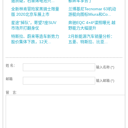
遭质疑，石墨烯电池只...
都奔车享去了
全新林肯冒险家黑骑士限量
兰博基尼Tecnomar 63机动
版 2020北京车展上市
游艇向图标Miura和Co...
星途“掉队”，寄望7座SUV
奔驰EQC 4×4²谍照曝光 越
市场开打翻身仗
野能力大幅提升
特斯拉、蔚来等造车新势力
2月新能源汽车销量分析：
股价集体下跌，12天...
五菱、特斯拉、比亚...
姓 名：
输入名称 (*)
邮箱
输入邮箱 (*)
留 言: