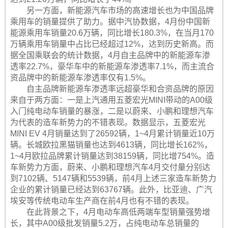
另一方面，新能源汽车市场的高速增长也为中国品牌
乘用车的销量提供了助力。据中汽协数据，4月份中国新
能源乘用车销量20.6万辆，同比增长180.3%，在当月170
万辆乘用车销量中占比已经超过12%，达到历史新高。而
据全国乘联会的统计数据，4月自主品牌中的新能源车渗
透率22.7%，豪华车中的新能源车渗透率7.1%，而主流合
资品牌中的新能源车渗透率仅有1.5%。
自主品牌新能源车渗透率远超豪华和合资品牌的原因
来自于两方面：一是上汽通用五菱宏光MINI带动的A00级
入门纯电动车销量的暴涨，二是以蔚来、小鹏和理想汽车
为代表的造车新势力的不错表现。数据显示，五菱宏光
MINI EV 4月销量达到了26592辆，1~4月累计销量近10万
辆。长城欧拉黑猫销量也达到4613辆，同比增长162%，
1~4月欧拉品牌累计销量达到38159辆，同比增754%。造
车新势力方面，蔚来、小鹏和理想汽车4月交付量分别达
到7102辆、5147辆和5539辆，前4月上述三家造车新势力
企业的累计销量已经达到63767辆。此外，比亚迪、广汽
埃安等传统电动车生产商在前4月也有不错的表现。
在此背景之下，4月电动车高低两端车型销量强势增
长，其中A00级批发销量5.2万，占纯电动车总销量的