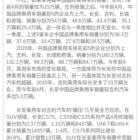
不过，如果单纯看中国品牌乘用车的销量，东风汽车
前4月的销量仅为15万辆，位列奇瑞之后。今年前4月，中
国品牌乘用车销量前5的企业为上汽、长安、吉利、长城
和奇瑞，销量分别为54万辆、48.6万辆、43.4万辆、35.1
万辆和25.4万辆。这一排名与一季度相比并无变化，今年
一季度，上述5家车企中国品牌乘用车销量分别为38.3万
辆、37.6万辆、33.4万辆、27.9万辆和18.5万辆。
2020年，中国品牌乘用车排名前5的企业分别为上
汽、吉利、长安、长城和奇瑞，销量分别为180.2万辆、
132.1万辆、99.3万辆、88.7万辆和64.7万辆。今年前4
月，乘用车市场的变化格局，一方面体现为长安的中国品
牌乘用车销量已经逼近上汽，另一方面体现为长安对吉利
汽车的超越。2020年，吉利乘用车较长安多了33万辆左
右，而今年前4月，长安中国品牌乘用车销量较吉利汽车
多出5.2万辆。
长安乘用车对吉利汽车的“碾压”几乎是全方位的。在
SUV领域，长安CS75、CS55和CS35系列产品4月终端销
量分别为2.37万辆、1.15万辆和8437辆，UNI-T和UNI-K
累计销量为14357辆。1-4月，CS75系列同比增长
90.8%，累计销售13万辆。SUV在长安乘用车销量中贡献