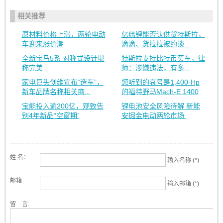
相关推荐
原材料价格上涨，两轮电动
亿纬锂能否认供货特斯拉，
车迎来涨价潮
滴滴、货拉拉被约谈...
全新宝马5系 对称式设计堪
特斯拉支持比特币买车，律
称完美
师：涉嫌违法，有多...
家电巨头创维宣布“造车”，
您听到的哀号是1,400-Hp
新车品牌名称相关商...
的福特野马Mach-E 1400
宝能投入逾200亿，观致告
锂电池安全风险待解 新能
别4年新品“空窗期”
安掘金电动两轮市场
姓 名：
输入名称 (*)
邮箱
输入邮箱 (*)
留 言: