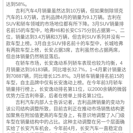
达到58%。
吉利汽车4月销量虽然达到10万辆，但如果刨除领克
汽车的1.9万辆，吉利品牌4月的销量为9.1万辆。吉利在
SUV和轿车领域的市场地位都有所下降。3月SUV销量排
名前15的车型中，哈弗H6和长安CS75分别占据第一、二
位，销量达到3.4万辆和3万辆，但吉利SUV系列并没有一
款车型上榜。3月自主SUV排名前十的车型中，长城哈弗
有两款车型上榜，长安占据3席，吉利虽然也占据两席，
但总体销量仍然稍显落后。
在轿车市场，长安逸动系列轿车表现也较为均衡，4
月销量达到16183辆，同比增长32.7%，1~4月累计销量达
到70887辆，同比增长125.8%。3月轿车销量排名前15的
车型，自主品牌中仅有长安逸动上榜。在今年前3月轿车
销量排行榜上，长安逸动排名第11位，以2000余辆的微弱
优势力压吉利帝豪，后者在榜单上排名第12位。
吉利汽车内部人士告诉记者，吉利品牌销量的变动为
该公司结构调整所致，目前吉利正在推动市场销售结构更
加聚焦在附加值更高的车型身上，有意识地调整了入门级
车型在销量结构中的占比。这种主动调整在另一个层面确
实给了长安汽车机会，今年前4月，长安汽车一直稳定自