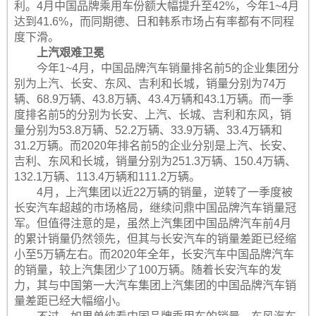
利。4月中国品牌乘用车份额大幅提升至42%，今年1~4月
达到41.6%，而同期德、日和韩系市场占有率都有不同程
度下滑。
上汽艰难卫冕
今年1~4月，中国品牌汽车销量排名前5的企业集团分
别为上汽、长安、东风、吉利和长城，销量分别为74万
辆、68.9万辆、43.8万辆、43.4万辆和43.1万辆。而一季
度排名前5的分别为长安、上汽、长城、吉利和东风，销
量分别为53.8万辆、52.2万辆、33.9万辆、33.4万辆和
31.2万辆。而2020年排名前5的企业分别是上汽、长安、
吉利、东风和长城，销量分别为251.3万辆、150.4万辆、
132.1万辆、113.4万辆和111.2万辆。
4月，上汽集团以近22万辆的销量，逆转了一季度被
长安汽车超越的市场格局，继续问鼎中国品牌汽车销量冠
军。但值得注意的是，虽然上汽集团中国品牌汽车前4月
的累计销量仍然领先，但其与长安汽车的销量差距已经缩
小至5万辆左右。而2020年全年，长安汽车中国品牌汽车
的销量，较上汽集团少了100万辆。随着长安汽车的发
力，其与中国第一大汽车集团上汽集团的中国品牌汽车销
量差距已经大幅缩小。