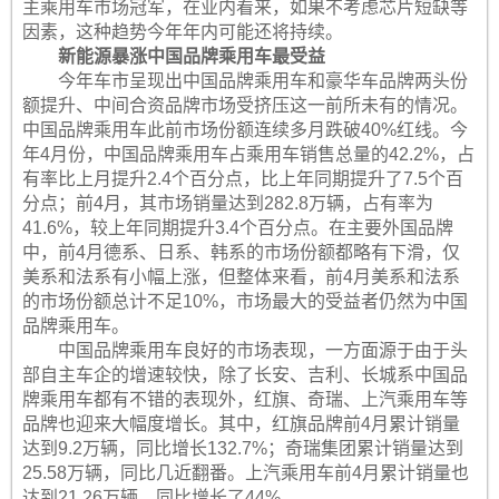
主乘用车市场冠军，在业内看来，如果不考虑芯片短缺等
因素，这种趋势今年年内可能还将持续。
新能源暴涨中国品牌乘用车最受益
今年车市呈现出中国品牌乘用车和豪华车品牌两头份
额提升、中间合资品牌市场受挤压这一前所未有的情况。
中国品牌乘用车此前市场份额连续多月跌破40%红线。今
年4月份，中国品牌乘用车占乘用车销售总量的42.2%，占
有率比上月提升2.4个百分点，比上年同期提升了7.5个百
分点；前4月，其市场销量达到282.8万辆，占有率为
41.6%，较上年同期提升3.4个百分点。在主要外国品牌
中，前4月德系、日系、韩系的市场份额都略有下滑，仅
美系和法系有小幅上涨，但整体来看，前4月美系和法系
的市场份额总计不足10%，市场最大的受益者仍然为中国
品牌乘用车。
中国品牌乘用车良好的市场表现，一方面源于由于头
部自主车企的增速较快，除了长安、吉利、长城系中国品
牌乘用车都有不错的表现外，红旗、奇瑞、上汽乘用车等
品牌也迎来大幅度增长。其中，红旗品牌前4月累计销量
达到9.2万辆，同比增长132.7%；奇瑞集团累计销量达到
25.58万辆，同比几近翻番。上汽乘用车前4月累计销量也
达到21.26万辆，同比增长了44%。