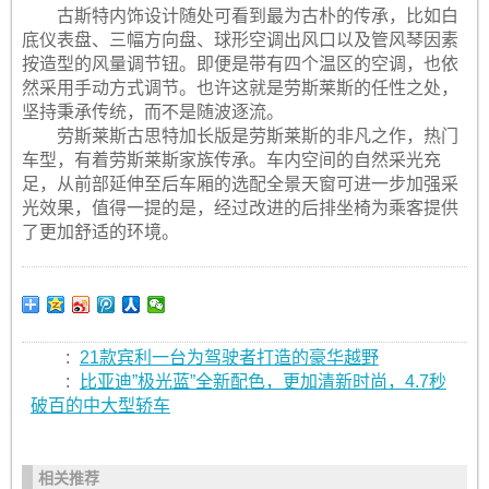
古斯特内饰设计随处可看到最为古朴的传承，比如白
底仪表盘、三幅方向盘、球形空调出风口以及管风琴因素
按造型的风量调节钮。即便是带有四个温区的空调，也依
然采用手动方式调节。也许这就是劳斯莱斯的任性之处，
坚持秉承传统，而不是随波逐流。
劳斯莱斯古思特加长版是劳斯莱斯的非凡之作，热门
车型，有着劳斯莱斯家族传承。车内空间的自然采光充
足，从前部延伸至后车厢的选配全景天窗可进一步加强采
光效果，值得一提的是，经过改进的后排坐椅为乘客提供
了更加舒适的环境。
:
21款宾利一台为驾驶者打造的豪华越野
:
比亚迪”极光蓝”全新配色，更加清新时尚，4.7秒
破百的中大型轿车
相关推荐