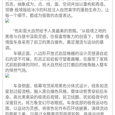
百态，抽象成为，点、线、面、空间并加以重构和再造，
领睿·极境版给冰冷的科技注入自然美学的蓬勃生命力，让
每一个细节，都成为极致的态度表达。
“色彩是大自然给予人类最美的恩赐。”从极境之地的
黑夜与白昼中汲取灵感，在极富想象力的创造下，领睿·极
境版车身采用了前卫的黑白撞色，奠定潮流与运动的基
调。
车辆正面，八边形开放式岩层格栅的设计灵感源自岩
石的坚不可摧，形态正如岩板守望着晨曦，在展现了家族
式前脸韵律的同时，将大自然经过打磨后的棱角融入整车
的悍然气场。
车身侧面，极幕穹顶采用黑色分体式设计，线条如流
星划过般流畅，融入黑白撞色风格，整体动势贯穿前后车
身。高光黑熏染的极夜后视镜，前卫炫酷，犹如极夜中的
深邃目光，将万象变幻尽收眼底。车身底部的极夜运动包
围，以运动为灵感，将夜色化作布匹环绕披裹，演绎流动
的势能之美。20英寸全酷黑造型极夜轮毂，极具运动氛