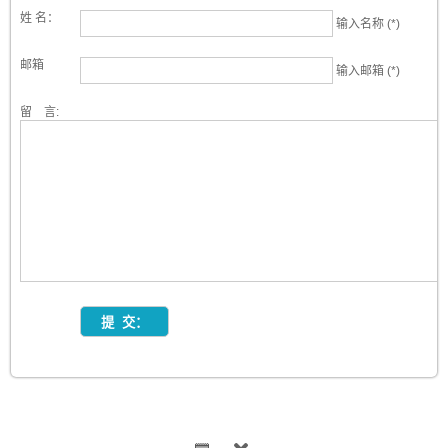
姓 名：
输入名称 (*)
邮箱
输入邮箱 (*)
留 言: