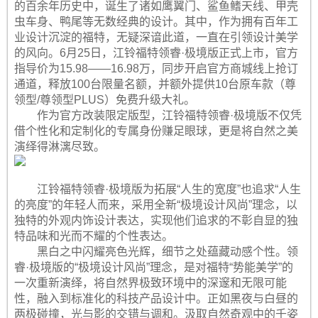
的百余年历史中，诞生了诸如鹰翼门、鲨鱼鳍天线、甲壳
虫车身、鸭尾等无数经典的设计。其中，作为拥有百年工
业设计沉淀的福特，无疑深谙此道，一直在引领设计美学
的风向。6月25日，江铃福特领睿·极境版正式上市，官方
指导价为15.98——16.98万，同步开启官方商城线上抢订
通道，释放100台限量名额，并额外提供10台原车款（尊
领型/尊领型PLUS）免费升级大礼。
作为官方改装限定版型，江铃福特领睿·极境版不仅凭
借个性化和定制化的专属身份赚足眼球，更是将自然之美
演绎得淋漓尽致。
江铃福特领睿·极境版为拓展“人生的宽度”也追求“人生
的亮度”的年轻人而来，采用全新“极境设计风尚”理念，以
独特的外观内饰设计表达，实现他们追求的不彰自显的独
特品味和光而不耀的个性表达。
黑白之中闪耀亮色光辉，细节之处蕴藏动感个性。领
睿·极境版的“极境设计风尚”理念，是对福特“势能美学”的
一次重新演绎，将自然界极致环境中的深邃和无限可能
性，融入到标准化的科技产品设计中。正如黑夜与白昼的
两极碰撞，光与影的交错与调和。汲取自然奇观中的千姿