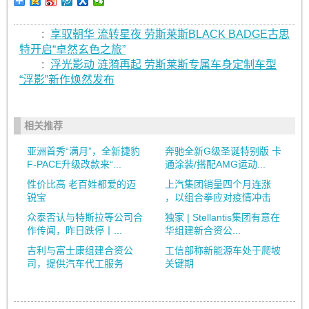
:
享驭朝华 流转星夜 劳斯莱斯BLACK BADGE古思
特开启“卓然玄色之旅”
:
浮光影动 涟漪再起 劳斯莱斯专属车身定制车型
“浮影”新作焕然发布
相关推荐
亚洲首秀“满月”，全新捷豹
奔驰全新G级圣诞特别版 卡
F-PACE升级改款来“...
通涂装/搭配AMG运动...
性价比高 老百姓都爱的迈
上汽集团销量四个月连涨
锐宝
，以组合拳应对疫情冲击
众泰否认与特斯拉等公司合
独家 | Stellantis集团有意在
作传闻，昨日跌停丨...
华组建新合资公...
吉利与富士康组建合资公
工信部称新能源车处于爬坡
司，提供汽车代工服务
关键期