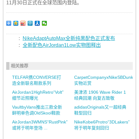
11月30日正式在全球范围内登陆。
:
NikeAdaptAutoMax全新纯黑配色正式发布
:
全新配色AirJordan1Low实物图释出
相关推荐
TELFAR携CONVERSE打
CarpetCompanyxNikeSBDunkHi
造全新联名鞋款系列
实物近赏
AirJordan1HighRetro“Volt”
美津浓 1906 Wave Rider 1
细节近照曝光
经典回潮 向复古致敬
VaultbyVans推出三款全新
adidasOriginals又一超经典
鲜明单色调OldSkool鞋款
鞋型回归
AirJordan3WMNS“RustPink”
NikeKobe6Protro“3DLakers”
或将于明年登场 ...
将于明年复刻回归