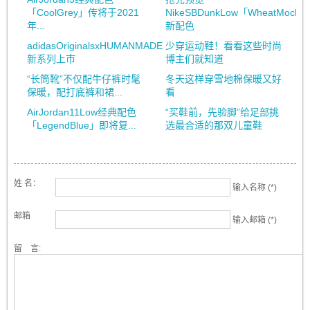
「CoolGrey」传将于2021
NikeSBDunkLow「WheatMocha
年...
新配色
adidasOriginalsxHUMANMADE
少穿运动鞋！看看这些时尚
新系列上市
博主们就知道
“长筒靴”不仅配牛仔裤时髦
冬天这样穿雪地棉保暖又好
保暖，配打底裤和裙...
看
AirJordan11Low经典配色
“买鞋前，先验脚”给足部挑
「LegendBlue」即将复...
选最合适的那双儿童鞋
姓 名：
输入名称 (*)
邮箱
输入邮箱 (*)
留 言: