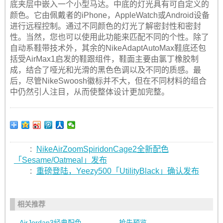
底夹层中嵌入一个小型马达。中底的灯光具有可自定义的
颜色。它由佩戴者的iPhone，AppleWatch或Android设备
进行远程控制。通过不同颜色的灯光了解密封性和密封
性。当然，您也可以使用此功能来匹配不同的个性。除了
自动系鞋带技术外，其余的NikeAdaptAutoMax鞋底还包
括受AirMax1启发的鞋跟组件，鞋面主要由氯丁橡胶制
成，结合了哑光和光滑的黑色色调以及不同的质感。最
后，尽管NikeSwoosh徽标并不大，但在不同材料的组合
中仍然引人注目，从而使整体设计更加完整。
:
NikeAirZoomSpiridonCage2全新配色
「Sesame/Oatmeal」发布
:
重磅登陆，Yeezy500「UtilityBlack」确认发布
相关推荐
AirJordan3经典配色
抢先预览