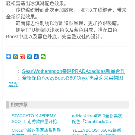
轻松营造出冰淇淋配色效果。
传统编织鞋面此次更加致密，同时以车线缝合，带来
全新视觉效果。
鞋面标志性刺绣以浮雕造型呈现，更加抢眼吸睛。
侧身TPU框架以浅灰色以及蓝色组成，搭配白色
Boost中底以及黑色外底，完善整双鞋的设计。
:
SeanWotherspoon亲晒PRADAxadidas新番合作
:
全新配色YeezyBoost380“Onyx”再度迎来实物图
曝光
相关推荐
STACCATO X JEREMY
adidasUltra4D5.0全新黑灰
SCOTT 走秀款限量开抢
配色「CoreBlack/Ca...
Crocs全新冬季家族系列鞋
YEEZYBOOST350V2最新