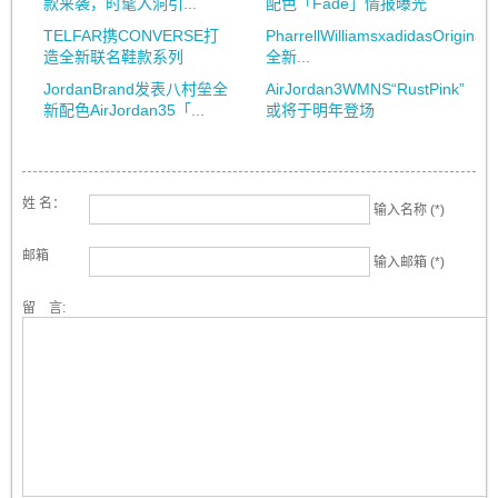
款来袭，时髦入洞引...
配色「Fade」情报曝光
TELFAR携CONVERSE打
PharrellWilliamsxadidasOrigina
造全新联名鞋款系列
全新...
JordanBrand发表八村垒全
AirJordan3WMNS“RustPink”
新配色AirJordan35「...
或将于明年登场
姓 名：
输入名称 (*)
邮箱
输入邮箱 (*)
留 言: