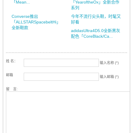
「Mean...
「YearoftheOx」全新合作
系列
Converse推出
今年不流行尖头鞋，时髦又
「ALLSTARSpacebeltHi」
好看
全新鞋款
adidasUltra4D5.0全新黑灰
配色「CoreBlack/Ca...
姓 名：
输入名称 (*)
邮箱
输入邮箱 (*)
留 言: