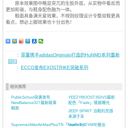
原本效果图中略显突兀的生胶外底，从实物中看反而
更加和谐，与鞋身配色融为一体。
鞋面具备满天星效果，不规则纹理设计令整双鞋更具
看点，想必上脚效果也十分出色！
:
菲董携手adidasOriginals打造的HuNMD系列重新
回归
:
ECCO发布EXOSTRIKE突破系列
相关推荐
PublicSchool突袭发布
YEEZYBOOST350V2最新
NewBalance327最新联乘
配色「Fade」情报曝光
鞋款
JEEP SPIRIT 当鞋的灵感
来源于车
SupremexNikeAirMaxPlusTN「FirePink」
VansxTHEYARE推出