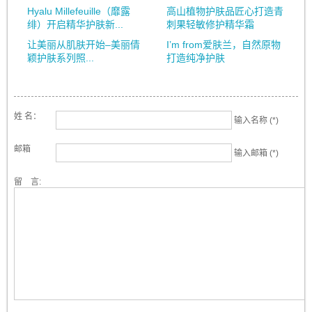
Hyalu Millefeuille（靡露
高山植物护肤品匠心打造青
绯）开启精华护肤新...
刺果轻敏修护精华霜
让美丽从肌肤开始–美丽倩
I’m from爱肤兰，自然原物
颖护肤系列照...
打造纯净护肤
姓 名：
输入名称 (*)
邮箱
输入邮箱 (*)
留 言: