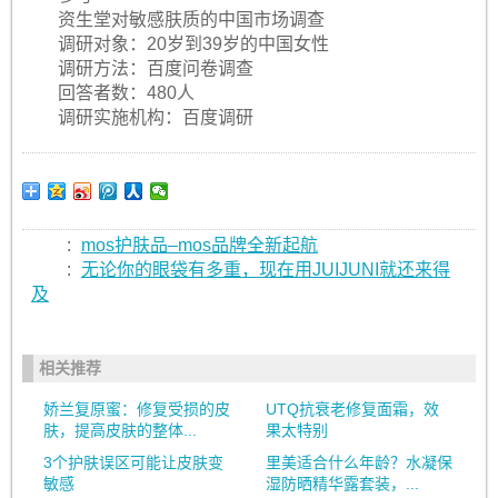
资生堂对敏感肤质的中国市场调查
调研对象：20岁到39岁的中国女性
调研方法：百度问卷调查
回答者数：480人
调研实施机构：百度调研
:
mos护肤品–mos品牌全新起航
:
无论你的眼袋有多重，现在用JUIJUNI就还来得
及
相关推荐
娇兰复原蜜：修复受损的皮
UTQ抗衰老修复面霜，效
肤，提高皮肤的整体...
果太特别
3个护肤误区可能让皮肤变
里美适合什么年龄？水凝保
敏感
湿防晒精华露套装，...