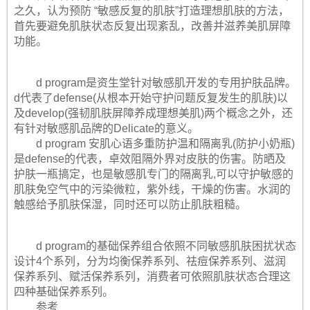
之久，认为预防 “敏感反复的肌肤”打造理想肌肤的方法，
首先要避免肌肤状态反复出现紊乱，改善并滋养美肌屏障
功能。
d program是资生堂针对敏感肌开发的专用护肤品牌。
d代表了defense(从根本开始守护问题反复发生的肌肤)以
及develop(强韧肌肤屏障养成理想美肌)两个概念之外，还
有针对敏感肌品牌的Delicate的意义。
d program 安肌心语多重防护温和隔离乳(防护小奶瓶)
是defense的代表，卓效阻隔外界对皮肤的伤害。防晒及
护肤一瓶搞定，也是敏感肌专门的隔离乳,可以守护敏感的
肌肤免空气中的污染微粒，紫外线，干燥的伤害。水润的
触感给予肌肤保湿，同时还可以防止肌肤粗糙。
d program的基础保养组合依照不同敏感肌肤困扰状态
设计4个系列，分为均衡保养系列、祛痘保养系列、滋润
保养系列、赋活保养系列，消费者可依照肌肤状态合理这
四种基础保养系列。
参考