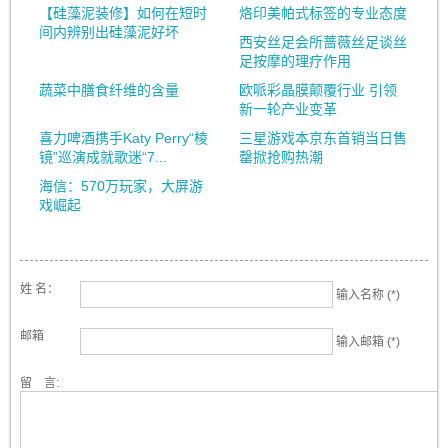
【硅藻泥装修】如何在短时
烙印美帕式标签的专业态度
间内辨别出硅藻泥好坏
西安丝足会所蔷薇丝足谈丝
足按摩的理疗作用
蔬菜中膳食纤维的含量
欧哌彩晶膜颠覆行业 引领
新一轮产业变革
喜力啤酒携手Katy Perry“棱
三星游戏本京东首销当日售
镜”巡演成就歌迷“7...
罄掀抢购热潮
海信：570万玩家，大屏游
戏崛起
姓 名：
输入名称 (*)
邮箱
输入邮箱 (*)
留 言: