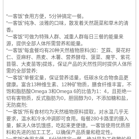
“一客饭”食用方便，5分钟搞定一餐。
“一客饭”纯净、淡雅的口味，散发着天然蔬菜和草木的清
香。
“一客饭”可做为特殊人群、减重人群每日三餐的能量来
源，提供全部人体所需营养和能量。
“一客饭”每盒餐均有20种天然植物原料(如：芝蔴、葵花籽
仁、亚麻籽、燕麦、木薯、营养酵母、菠菜、魔芋、紫花
苜蓿、大麦苗等)提炼，保证产品的天然性同时提供人体所
需的全部营养;
“一客饭”单餐定量，保证营养适量，低碳水化合物食品更
健康。富含13种维生素、12种矿物质，膳食纤维丰富，不
饱和脂肪酸Omega 3和Omega 6的比值为1：4，且拒绝一
切有害物质，反式脂肪为0，胆固醇为0，不添加糖和盐，
无防腐剂;
“一客饭”所有食材均为天然植物原料提取，对水温几乎无
要求，温水和冷水冲调即可食用。每餐280卡路里的摄入
量，解决人体饥饿感，吃起来更便捷。一客饭使用优质原
料和先进的加工工艺，以确保产品质量和稳定性。