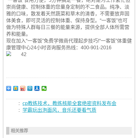
“一客饭”食用方便，5分钟搞定一餐，绝对是为工作繁忙但
崇尚健康、控制体重的您量身定制的不二食品。纯净、淡
雅的口味，散发着天然蔬菜和草木的清香，不需要放弃固
体美食，即可灵活的控制体重、保持身型。“一客饭”也可
做为特殊人群每日三餐的能量来源，提供全部人体所需营
养和能量。
现在加入“一客饭”免费学微商代理起步技巧!“一客饭”体重健
康管理中心24小时咨询服务热线：400-901-2016
:
cp教练技术，教练核能全套绝密资料发布会
:
学霸玩出泡面风，音乐还要看气质
相关推荐