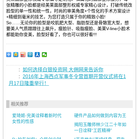
张精雕的小脸都是经美莱面部整形权威专家精心设计，打破传统改
脸型的单一性和统一性，时尚的审美角度+个性化的手术方案设计
+精细到毫米的技艺，为您打造只属于你的精致小脸!
So……无论你的脸型是咬肌肥大型、脂肪型还是骨骼宽大型，想
要美人气质蹭蹭往上飙升，瘦脸针、吸脂瘦脸、美莱V-line小脸术
都能助你变美，脸型好看了，你也可以很好看!!!
:
如何选择白银投资网 大佣网来告诉你
:
2016年上海西点军事冬令营首期开营仪式将在1
月17日隆重举行！
相关推荐
爱琦姬-完美诠释着新时代
硬件产品如何做到内容为王
女性的性感
揭阳玉雕师林少江二十年如
一日诠释“工匠精神”