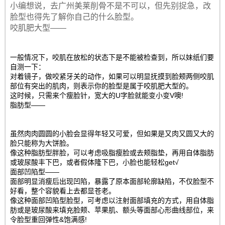
小编想说，去广州美莱削骨不是不可以，但先别捉急，改
脸型也得先了解你自己的什么脸型。
咬肌肥大型——
一般情况下，咬肌在放松的状态下是不能被检查到，所以妹纸们要
自测一下：
对着镜子，做咬紧牙关的动作，如果可以明显抚摸到脸颊两侧咬肌
部位有突出的肌肉，则表示你的脸型是属于咬肌肥大型的。
这时候，只需来个瘦脸针，宽大的U字脸就能变小变V噢!
脂肪型——
虽然肉肉圆圆的小脸会显得年轻又可爱，但如果是又肉又圆又大的
脸只能称为大饼脸。
像这种脂肪型胖脸，可以考虑吸脂瘦脸或去颊脂垫，再用自体脂肪
或玻尿酸丰下巴，或者假体隆下巴，小脸也能轻松get√
面部凹陷型——
面部明显消瘦后出现凹陷，暴露了原本面部轮廓缺陷，不仅脸型不
好看，整个容貌看上去都显苍老。
像这种面部凹陷型脸型，可考虑以注射面部填充的方式，用自体脂
肪或是玻尿酸来填充脸颊、苹果肌、额头等面部心形曲线部位，来
令脸型重回弹性&饱满感!