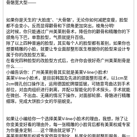
骨骼宽大型——
如果你是天生的“大脸庞”、“大骨骼”，无论你如何减肥变瘦，脸型
都不会变小，反而显得颧骨和下颌角更加突出，棱角分明!
这时候，你只能通过广州美莱削骨术，降低你的颧骨和精雕你的下
颌角与下巴，单靠脸型，气质就提升百倍。
除了以上四种普遍的脸型，其实每个人的脸型都有差别，如果你也
想要精雕的小脸，就要让专业面部整形医生根据你的脸型来设计专
属于你的改脸型方案。
在看完四种脸型的改脸型方式后，也许你会很好奇广州美莱削骨是
什么……
小编告诉你：广州美莱削骨其实就是美莱V-line小脸术!
美莱V-line小脸术，是目前韩国及先进的颌面整形技术，以1cm至
2cm微孔创口操作法，运用德国蛇牌摆弧锯，可随意弯曲达到手术
部位，对血肉组织进行剥离，并配以智能化的手术探头，手术就能
在微创、不出血、无痛的情况下操作，对面部轮廓、骨骼进行精雕
细琢，完成大饼脸少女的华丽蜕变。
如果让小编给你一个选择美莱V-line小脸术的理由，我想，除了让
你变美变好看的理由外，每一张精雕的小脸背后都有美莱权威专家
为你量身定制……这个理由就足够了!
美莱面部整形权威专家倡导定制化、私属化的面部整形服务，每一