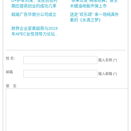
D+护车刘保：全民创业时
“非来世友”再续经典，原生
期应提高创业的成功几率
木蜡油地板环保上市
础瑜广告华南分公司成立
送走“欢乐颂” 来一场纯真朴
素的《水滴之梦》
跨界企业家黄超燕与2019
年APEC女性领导力论坛...
姓 名：
输入名称 (*)
邮箱
输入邮箱 (*)
留 言: