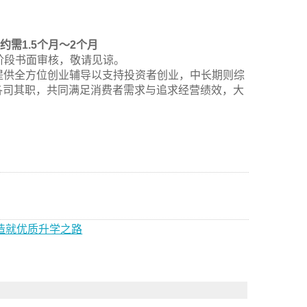
需1.5个月～2个月
阶段书面审核，敬请见谅。
提供全方位创业辅导以支持投资者创业，中长期则综
各司其职，共同满足消费者需求与追求经营绩效，大
造就优质升学之路