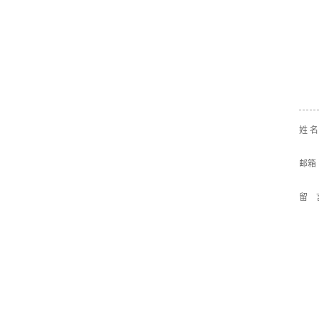
姓 
邮箱
留 