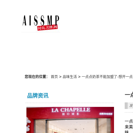
品味生活
>
>
您现在的位置：
首页
品味生活
一点点奶茶不能加盟了-想开一点
一
品牌资讯
发
一点
来
睐，