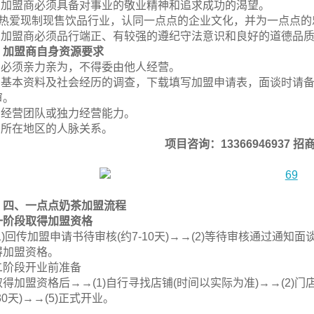
、 加盟商必须具备对事业的敬业精神和追求成功的渴望。
、热爱现制现售饮品行业，认同一点点的企业文化，并为一点点的
、 加盟商必须品行端正、有较强的遵纪守法意识和良好的道德品
、加盟商自身资源要求
、 必须亲力亲为，不得委由他人经营。
、 基本资料及社会经历的调查，下载填写加盟申请表，面谈时请
审。
、 经营团队或独力经营能力。
、 所在地区的人脉关系。
项目咨询：13366946937 招商
四、一点点奶茶加盟流程
一阶段取得加盟资格
1)回传加盟申请书待审核(约7-10天)→→(2)等待审核通过通知面谈
得加盟资格。
二阶段开业前准备
得加盟资格后→→(1)自行寻找店铺(时间以实际为准)→→(2)门
30天)→→(5)正式开业。