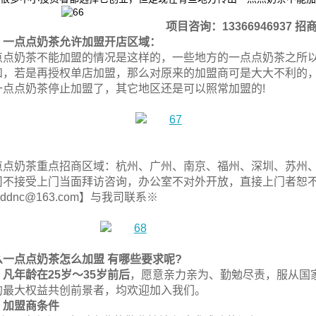
项目咨询：13366946937 招商
一点点奶茶允许加盟开店区域：
点点奶茶不能加盟的情况是这样的，一些地方的一点点奶茶之所
和，若是再授权单店加盟，那么对原来的加盟商可是大大不利的
一点点奶茶停止加盟了，其它地区还是可以照常加盟的!
点点奶茶重点招商区域：杭州、广州、南京、福州、深圳、苏州
司不接受上门当面拜访咨询，办公室不对外开放，直接上门者恕
iddnc@163.com】与我司联系※
么一点点奶茶怎么加盟 有哪些要求呢?
、凡年龄在25岁～35岁前后
，愿意亲力亲为、勤勉尽责，服从国
的最大权益共创前景者，均欢迎加入我们。
、加盟商条件