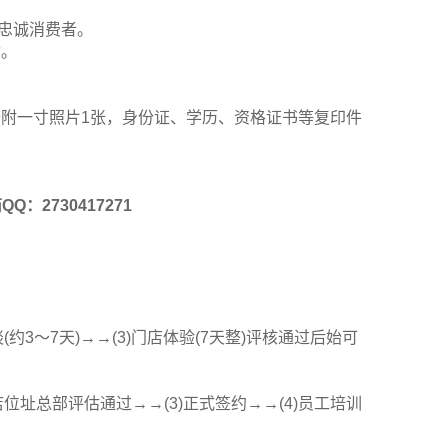
忠诚消费者。
质。
备附一寸照片1张，身份证、学历、资格证书等复印件
QQ：2730417271
(约3～7天)→→(3)门店体验(7天整)评核通过后始可
店位址总部评估通过→→(3)正式签约→→(4)员工培训