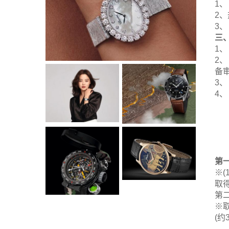
1
2
3
三
1
2
备
3
4
第
※(
取
第
※取
(约