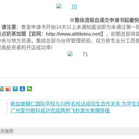
※整体流程自递交申请书起最快约
请注意
：寄发申请书开始14天以上未通知面谈即为未通过第一
点奶茶加盟【官网：http://www.alittletea.net/】
，初期总部将
中央与地方资源，集结总部与伙伴管理经验，双方依专业分工而
提高投资者的开店成功率!
:
新加坡辅仁国际学校与33所名校达成招生合作关系 为学生
:
广州爱尔眼科成功完成两例飞秒激光角膜移植
相关推荐