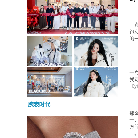
一
饱
的
一
我
【y
腕表时代
那
一
方
二