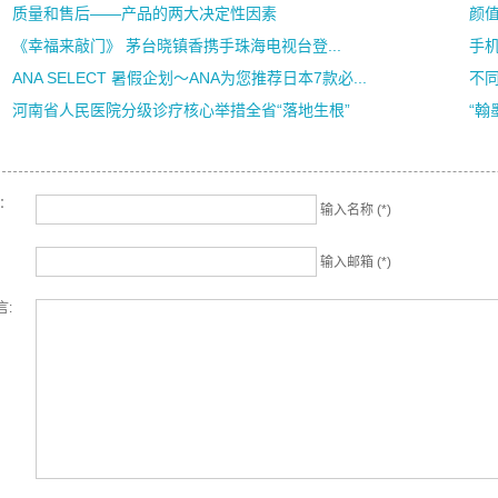
质量和售后——产品的两大决定性因素
颜值
《幸福来敲门》 茅台晓镇香携手珠海电视台登...
手机
ANA SELECT 暑假企划～ANA为您推荐日本7款必...
不同
河南省人民医院分级诊疗核心举措全省“落地生根”
“翰
名：
输入名称 (*)
输入邮箱 (*)
言: