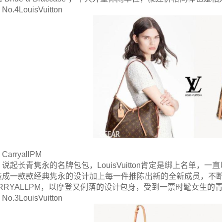
No.4LouisVuitton
CarryallPM
说起长青隽永的名牌包包，LouisVuitton肯定是绑上名单
造成一款款经典隽永的设计加上每一件推陈出新的全新成员，不
ARRYALLPM，以摩登又俐落的设计包身，受到一票时髦女生的
No.3LouisVuitton