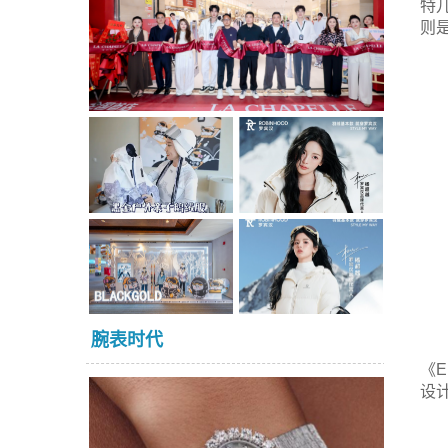
特
则是
腕表时代
《E
设