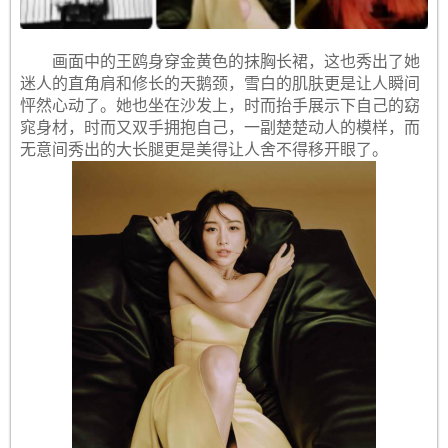
画面中的王鸥身穿金黄色的抹胸长裙，这也秀出了她
迷人的直角肩和修长的天鹅颈，雪白的肌肤更是让人瞬间
怦然心动了。她也坐在沙发上，时而抬手展示下自己的窈
窕身材，时而又双手拥抱自己，一副楚楚动人的模样，而
无意间秀出的大长腿更是美得让人舍不得移开眼了。