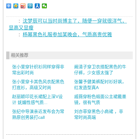
:
沈梦辰可以当时尚博主了，随便一穿就很洋气，
显高又显瘦
:
杨幂黑色礼服参加某晚会，气质高贵优雅
相关推荐
张小斐穿针织衫同样穿得非
阚清子穿卫衣搭配黑色的牛
常出彩时尚
仔裤，少女感太强了
张小斐穿卡其色风衣配黑色
张馨予健美裤配衬衫好飒，
打底衫，高级又时尚
红发造型真A
赵丽颖印花长裙配上深V设
戚薇穿粉色缎面公主裙戴墨
计 妩媚性感气质...
镜，很有气质
张纪中导演亲近发布会为常
刘亦菲穿黑色小肩裙 ，非
熟原创男装打call
常时尚高端