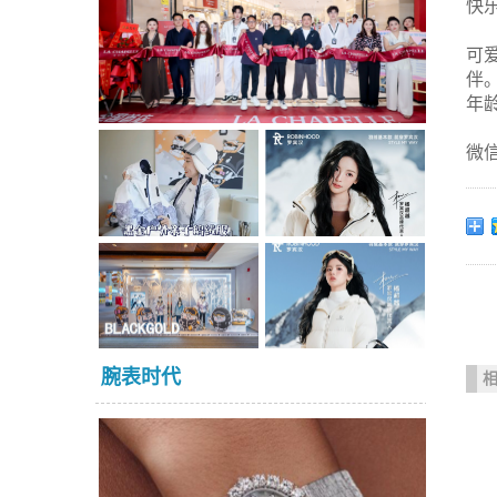
快
可
伴
年
微
腕表时代