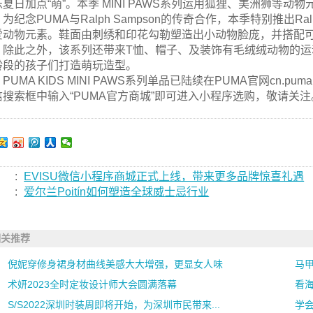
乐夏日加点“萌”。本季 MINI PAWS系列运用狐狸、美洲狮等
为纪念PUMA与Ralph Sampson的传奇合作，本季特别推出Ralp
爱动物元素。鞋面由刺绣和印花勾勒塑造出小动物脸庞，并搭配
。除此之外，该系列还带来T恤、帽子、及装饰有毛绒绒动物的
龄段的孩子们打造萌玩造型。
PUMA KIDS MINI PAWS系列单品已陆续在PUMA官网cn.
信搜索框中输入“PUMA官方商城”即可进入小程序选购，敬请关注
:
EVISU微信小程序商城正式上线，带来更多品牌惊喜礼遇
:
爱尔兰Poitín如何塑造全球威士忌行业
相关推荐
倪妮穿修身裙身材曲线美感大大增强，更显女人味
马
术妍2023全时定妆设计师大会圆满落幕
看海
S/S2022深圳时装周即将开始，为深圳市民带来...
学会