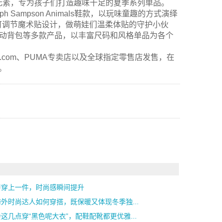
动物元素，专为孩子们打造趣味十足的夏季系列单品。
h Sampson Animals鞋款，以玩味童趣的方式演绎
可调节魔术贴设计，做萌娃们温柔体贴的守护小伙
运动背包等多款产品，以丰富尺码和风格单品为各个
puma.com、PUMA专卖店以及全球指定零售店发售，在
。
甲穿上一件，时尚感瞬间提升
外时尚达人如何穿搭，既保暖又体现冬季独...
这几点穿“黑色呢大衣”，配鞋配靴都更优雅...