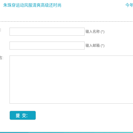
朱珠穿运动风服清爽高级还时尚
今年
名：
输入名称 (*)
输入邮箱 (*)
言: