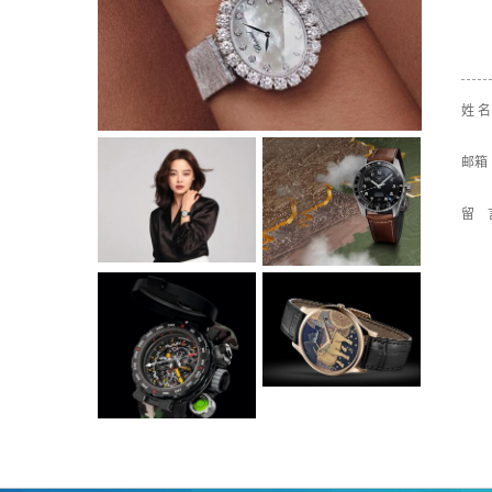
姓 
邮箱
留 