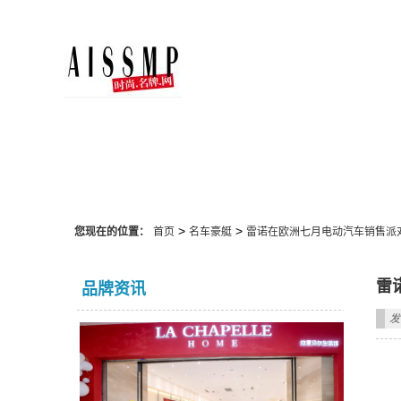
名车豪艇
>
>
您现在的位置：
首页
名车豪艇
雷诺在欧洲七月电动汽车销售派
雷
品牌资讯
发