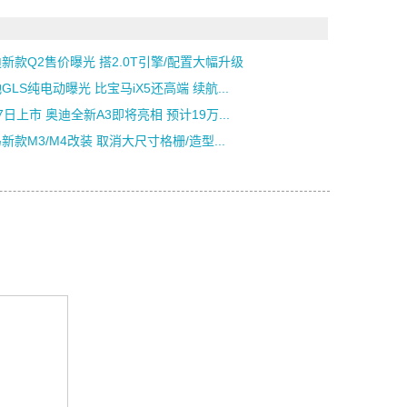
新款Q2售价曝光 搭2.0T引擎/配置大幅升级
GLS纯电动曝光 比宝马iX5还高端 续航...
7日上市 奥迪全新A3即将亮相 预计19万...
新款M3/M4改装 取消大尺寸格栅/造型...