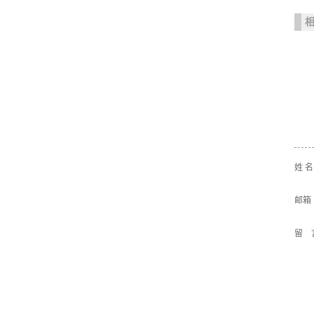
姓 
邮箱
留 