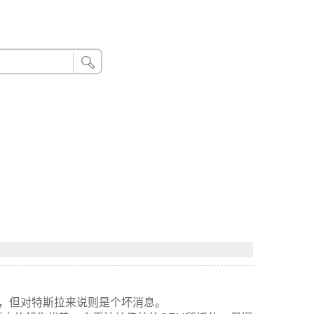
24小时联系电话：185 8888 888
，但对特斯拉来说则是个坏消息。