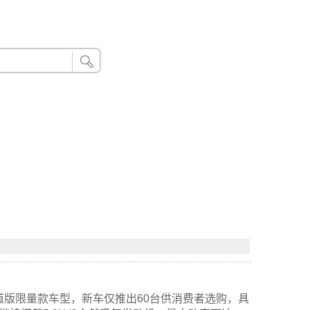
24小时联系电话：185 8888 888
道版限量款车型，新车仅推出60台供消费者选购，具