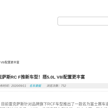
热门搜索：
 V8/配置更丰富
克萨斯RC F推新车型！搭5.0L V8/配置更丰富
布时间：2020/09/11
名车豪艇
浏览次数：752
目前雷克萨斯针对品牌旗下RCF车型推出了一款名为富士赛车