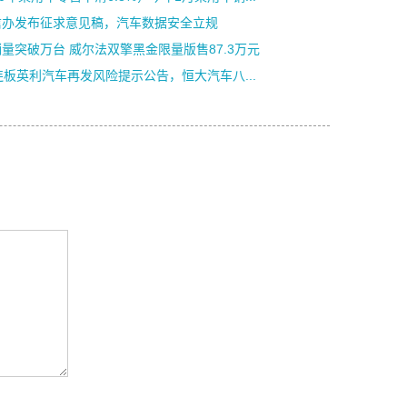
信办发布征求意见稿，汽车数据安全立规
量突破万台 威尔法双擎黑金限量版售87.3万元
连板英利汽车再发风险提示公告，恒大汽车八...