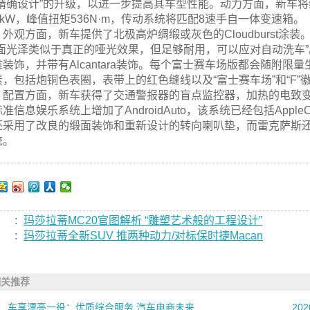
“精确设计”的升级，以进一步提高其车型性能。动力方面，新车将继
2kW，峰值扭矩536N·m，传动系统将匹配8速手自一体变速箱。
外观方面，新车提供了北极高炉绸缎或灰色的Cloudburst
缎面光泽类似于真正的哑光效果，但足够耐用，可以应对自动洗车
维装饰，并带有Alcantara装饰。每个富士赛车场版都会随附限
素，包括炮铜色表圈，表带上的红色缝线以及“富士赛车场”和“F”
配置方面，新车获得了交通警报器的盲点监控器，加热的电致
准信息娱乐系统上增加了AndroidAuto，该系统已经包括AppleC
采用了改良的缎面装饰和重新设计的转向喇叭垫，而雷克萨斯还在可选的高级
统。
:
玛莎拉蒂MC20官图解析 “雕塑艺术般的工程设计”
:
玛莎拉蒂全新SUV 推两种动力/对标保时捷Macan
相关推荐
车享漂亮一役：优质综合服务 汽车电商未来
20