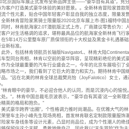
020北京国际车展正式发布全新品牌主张——“豪华自有其道”，
持为客户打造美式豪华体验的美好愿景。。全新林肯冒险家首款
潮流个性元素，贴合中国年轻客户彰显自我的独立态度，限量发售50
全新林肯冒险家黑骑士限量版2020北京车展上市-图1福特中
同时，林肯航海家2.0T潜航版正式上市，厂商建议零售价为：人
足客户对生活格调的追求，堪称最具品位的航海家全新林肯飞行家
，在5年14万公里整车原厂质保领衔的十大权益及黑金卡礼遇基础
行业新标准。
此外，包括林肯领航员长轴版NavigatorL、林肯大陆Contine
族车型同台亮相，林肯以空前的豪华阵容，呈现精彩绝伦的美式
作为全球最重要的汽车行业盛会之一，今年的北京车展吸引了全
战略市场之一，我们看到了它巨大的潜力和实力。期待林肯中国继
产品。”远在北美的林肯全球总裁樊兆怡（JoyFalotico）女
心。
“林肯眼中的豪华，不必迎合他人的认同，而是沉浸内心的愉悦
之处。”，林肯中国总裁毛京波表示，“‘豪华自有其道’这一全新
会精英的格局和抱负。”
美式豪华跨界“出圈”，个性格调力推时尚潮品。在优雅大气的
家荣誉车主孙小峰先生现场亮相，首发林肯联名定制款限量服饰潮
冒险家车身线条等设计元素，凸显时尚品位，成为个性潮人的绝佳
能够保留住这个天赋，勇敢地做自己，因此我以“天生冒险”作为