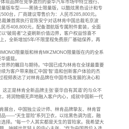
充分体现品牌在竞争激烈的豪华汽车市场中特立独行、
限量版车型——黑骑士限量版，以酷炫黑色设计和专
0台，厂商建议零售价为：人民币285,800元。
国总裁兼首席执行官陈安宁对话林肯中国总裁毛京波
民币408,800元，配备潜航版专属附件套装，全面
以“破局者”之姿刷新价值边界，客户权益惊喜不
上，全新增加5年/不限里程免费原厂基础保养，再
ntalMONO限量版和林肯MKZMONO限量版在内的全系
豪华盛筵。
世界的瞩目与期待。“中国已成为林肯在全球最重要
续为客户带来融汇中国‘智’造和创新客户体验的杰
士，通过视频表达了对林肯品牌在中国市场发展的决心和
。这正是林肯全新品牌主张‘豪华自有其道’的与众不
理念，将润物细无声地融入客户内心，成就中国新一代
林肯展台，中国独立设计师、林肯品牌挚友、林肯冒
品——“天生冒险”系列卫衣，以炫黑色调为底，融
选择。“每一个人其实都是天生的冒险家。我希望大
主题，呐喊出年轻人的内心主张。”作为中国首位入选