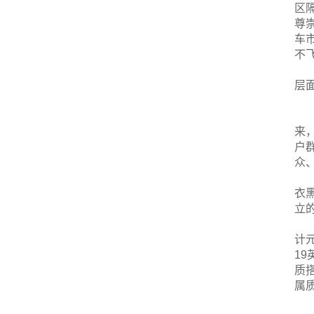
区
尊
车
不
层
来
户
众
衣
立
计
1
质
属