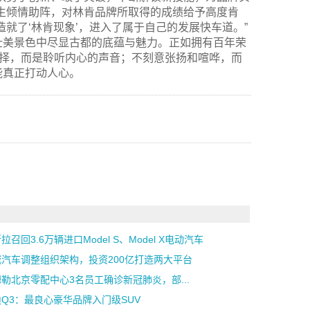
生倾情助阵，对林肯品牌所取得的成绩给予高度肯
就了‘林肯现象’，进入了属于自己的发展快车道。”
壮美景色中尽显古都的底蕴与魅力。正如拥有百年荣
选择，而是聆听内心的声音；不刻意张扬和喧哗，而
能真正打动人心。
拉召回3.6万辆进口Model S、Model X电动汽车
城汽车调整组织架构，投资200亿打造两大平台
勒北京零配中心3名员工确诊新冠肺炎，部...
Q3：最良心豪华品牌入门级SUV