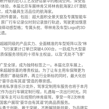
、不断升级的匠心工艺及舒适豪华的敞阔空间，深受追
体验，本届北京车展林肯又将林肯航海家2.0T潜航
求，成为最具生活品位的航海家。
专属附件套装，包括：超大面积全景天窗及专属智能车
；原厂行车记录仪时刻记录旅行轨迹，驾驶更加惬意
绎动感型格；专属头枕、带林肯及车型Logo的3D
无遗。
集超越同级的产品实力、全面精准的车型矩阵以及“林
飞行家累计订单已突破4,000台，一跃成为大型豪
厂质保服务领衔的十项车主权益，以及“无处不飞享”
推广至全球，成为独特标签之一。本届北京车展上，
带来超越惊喜的尊贵权益。为了让车主用车保障更为
免费原厂基础保养，再立行业新标的同时，最大化创
“豪华自有其道”营造的尊崇感。
的林肯私享音乐沙龙外，驾享定制用车服务也将于本月
家作为出行车辆定制行程，礼遇每一次出行时光。同
行家车主可以在线预约林肯座驾，享受一年2次林肯
国客户展现“豪华自有其道”的高品质服务。
队勇于创新、敢于突破，不断解锁新技能，为品牌实