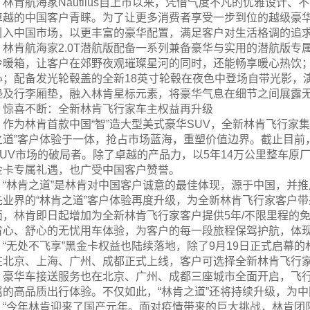
林肯航海家Nautilus自上市以来，凭借气度不凡的优雅设计
卓越的中国客户青睐。为了让更多消费者享受一步到位的越级豪华
引入中国市场，以更丰富的豪华配置，满足客户对生活格调的追
林肯航海家2.0T潜航版配备一系列兼备豪华与实用的潜航版
冷暖箱，让客户在郊野夜观璀璨星河的同时，还能畅享暖心热饮
心；配备发光轮毂盖的全新18英寸轮毂在夜色中登场自带光影，演
垫及行李厢垫，融入林肯星标元素，将豪华气息在细节之间展露
惊喜不断：全新林肯飞行家车主权益再升级
作为林肯首款中国“智”造大型美式豪华SUV，全新林肯飞行家
之道”客户体验于一体，抢占市场蓝海，重塑价值边界。截止目前，
SUV市场的破局者。除了卓越的产品力，以5年14万公里整车原
金卡专属礼遇，也广受中国客户赞誉。
“林肯之道”是林肯对中国客户诚意的最佳体现，源于中国，并
先业界的“林肯之道”客户体验再度升级，为全新林肯飞行家客户
面，林肯即日起增加为全新林肯飞行家客户提供5年/不限里程的
省心、舒心的无忧用车体验，为客户的每一段旅程保驾护航，体现
“无处不飞享”黑金卡权益也陆续落地，除了9月19日正式启幕
在北京、上海、广州、成都正式上线，客户可选择全新林肯飞行
，豪华车接送服务也在北京、广州、成都三座城市全面开启，飞
属的高品质出行体验。不仅如此，“林肯之道”还将持续升级，为中
“今年林肯迎来了国产元年。面对疫情带来的巨大挑战，林肯团