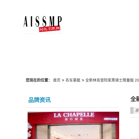
名车豪艇
>
>
您现在的位置：
首页
名车豪艇
全新林肯冒险家黑骑士限量版 20
全
品牌资讯
发