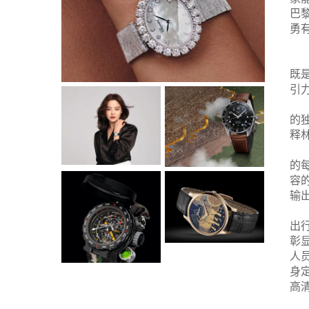
巴
勇
既
引
的
释
的
容
输
出
彰
人
身
高