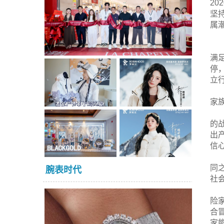
2
坚
属
满
停
立
家
的
出
信
同
腕表时代
社
险
合
家