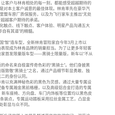
，让客户与林肯相处的每一刻，都能感受超越期待的
亦是对本土客户诚意的最佳体现。林肯率先在豪华汽
公里整车原厂质保服务，以及为飞行家车主推出“无处
行超越客户期待的承诺。
字化触点、线下触点、客户体验、明星产品沟通五大
华自有其道”的精髓。
国“智”造车型，全新林肯冒险家自今年3月上市以
市场表现成为林肯品牌的销量担当。为了让更多年轻客
家首发限量版车型——黑骑士限量版，新车以“不从
。
的命名来自极富传奇色彩的“黑骑士”。他们身披黑
版致敬“黑骑士”之名，通过产品细节彰显勇敢、独
无二的身份认同。
林肯以充满神秘色彩的黑色为灵感，通过大量专属设
配备专属瀚金黑前格栅，以及高级铝合金打造的专属
，新车座椅、方向盘、车门内饰板等位置均以黑色皮
饰条装点，专属运动踏板采用拉丝金属工艺，凸显金
处处彰显与众不同。