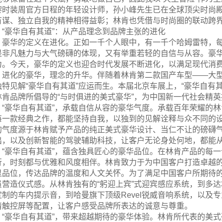
黎时装周官方日程的年轻设计师，孙小峰先生已在全球顶尖时尚
有谋、独立自我的精神相得益彰；林肯也凭借与时尚圈的联动跨界
“豪华自有其道”：从产品理念到品牌主张的进化
豪华的定义在进化。正如一千个人眼中，有一千个哈姆雷特，
是非凡魅力与大气磅礴的体现，又有举重若轻的自信与从容。豪
力。今天，豪华的定义也迎合时代发展不断进化，以满足现代消
进化的豪华，理念的升华。伴随着林肯第二款国产车型——大型
独特见解“豪华自有其道”应运而生。本届北京车展上，“豪华自有
林肯品牌所倡导的“与时俱进的美式豪华”，为中国新一代社会精
“豪华自有其道”，承载自信从容的豪华气度。承载百年荣耀的
每一款经典之作，都能坚持自我，以独到的见解诠释与众不同的
的气度源于林肯赋予产品的纯正美式豪华设计、当仁不让的磅礴
出，以及创新智能的驾驶辅助科技，让客户无论身处何地，都能
“豪华自有其道”，蕴含独具匠心的豪华品位。在林肯产品的每
行，时刻都与优雅和风度相伴。林肯致力于为中国客户打造卓越
显品位，传达品牌的温度和人文关怀。为了满足中国客户所期待的
员营造仪式感。从林肯独有的“躬迎上宾”式迎宾感应系统，到多达
定制的车内提示音，到哈曼旗下顶级Revel锐威音响系统，以及专为
清触控屏等配置，让客户感受品牌所表达的诚意与尊重。
“豪华自有其道”，带来超越期待的豪华体验。林肯所代表的美式