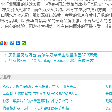
了令行业瞩目的快速发展。”福特中国总裁兼首席执行官陈安宁先
，“雄关漫道真如铁，而今迈步从头越。林肯在逆境中找到方向，造
山明水净夜来霜，数树深红出浅黄。金秋的北京在黄叶丹枫的
的林肯品牌，以“豪华自有其道”的全新品牌主张，不盲从他人的
丰富内心的体验。因为林肯相信，唯有由内而外的至臻享受，才
:
庆销量突破万台 威尔法双擎黑金限量版售87.3万元
:
阿斯顿•马丁全新Vantage Roadster北京车展首发
相关推荐
Polestar极星获5.5亿美元投资，重庆、山东等...
特斯
享驭朝华 流转星夜 劳斯莱斯BLACK BADGE古思...
长
独家 | 华晨汽车破产重整跟踪，部分子公司业...
戴姆
梅赛德斯-迈巴赫EQS 动力更强劲/内饰科技...
奥迪