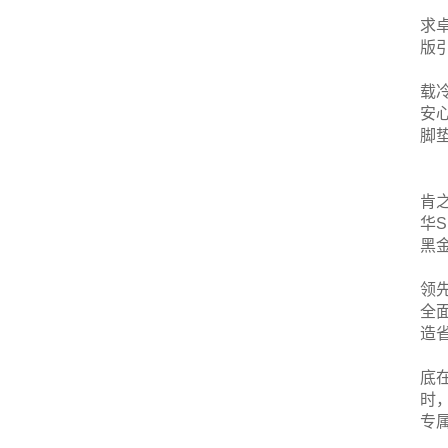
求
版
载
安
脚
肯
华
黑
领
全
造
底
时
专