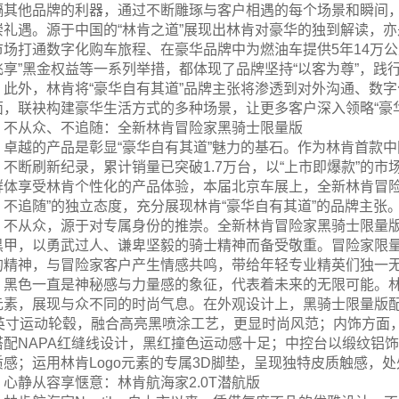
隔其他品牌的利器，通过不断雕琢与客户相遇的每个场景和瞬间
崇礼遇。源于中国的“林肯之道”展现出林肯对豪华的独到解读，
市场打通数字化购车旅程、在豪华品牌中为燃油车提供5年14万
飞享”黑金权益等一系列举措，都体现了品牌坚持“以客为尊”，践
此外，林肯将“豪华自有其道”品牌主张将渗透到对外沟通、数
面，联袂构建豪华生活方式的多种场景，让更多客户深入领略“豪
不从众、不追随：全新林肯冒险家黑骑士限量版
卓越的产品是彰显“豪华自有其道”魅力的基石。作为林肯首款中
，不断刷新纪录，累计销量已突破1.7万台，以“上市即爆款”的
群体享受林肯个性化的产品体验，本届北京车展上，全新林肯冒险
、不追随”的独立态度，充分展现林肯“豪华自有其道”的品牌主张
不从众，源于对专属身份的推崇。全新林肯冒险家黑骑士限量版
黑甲，以勇武过人、谦卑坚毅的骑士精神而备受敬重。冒险家限量
的精神，与冒险家客户产生情感共鸣，带给年轻专业精英们独一
黑色一直是神秘感与力量感的象征，代表着未来的无限可能。
元素，展现与众不同的时尚气息。在外观设计上，黑骑士限量版
9英寸运动轮毂，融合高亮黑喷涂工艺，更显时尚风范；内饰方面
搭配NAPA红缝线设计，黑红撞色运动感十足；中控台以缎纹铝
质感；运用林肯Logo元素的专属3D脚垫，呈现独特皮质触感，
心静从容享惬意：林肯航海家2.0T潜航版