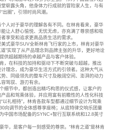
殿堂崭露头角，他身体力行成就的冒险家人生，与有
“出圈”，引领时尚风潮。
每个人对于豪华的理解各有不同。在林肯看来，豪华
华能让人舒心愉悦、无忧无虑，亦充满了尊崇感和吸
费者享受和追求更高品质生活的需求。
美式豪华SUV全新林肯飞行家的上市，林肯对豪华
其道”实现了从产品理念到品牌主张的升华，更好地诠
英提供超越期待的卓越产品与客户体验。
林肯，在科技的加持和驱动下不断突破与超越，推出
设计理念，成为豪华生活方式的引领者。这种大气从
气势、同级领先的整车尺寸及敞阔空间、澎湃的动力
从容驾驭、游刃有余。
一个细节中，都创造出精巧构思的仪式感，让客户的
的产品和驾乘体验，并应用富有前瞻性的人性化科技
“以礼相待”，林肯各款车型都通过细节设计为驾乘
30向调节的全体感尊享座椅；从底特律交响乐团量
中国市场配备的SYNC+智行互联系统和12.8英寸
豪华，是客户每一刻感受的尊崇。“林肯之道”是林肯