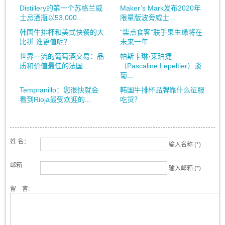
Distillery的第一个苏格兰威
Maker’s Mark发布2020年
士忌酒瓶以53,000...
限量版波旁威士...
韩国牛排杯和美式快餐的大
"柒点食客"联手果生缘将在
比拼 谁更值呢？
未来一年...
世界一流的葡萄酒交易：品
帕斯卡琳·莱珀捷
质和价值最佳的法国...
（Pascaline Lepeltier）谈
葡...
Tempranillo：您很快就会
韩国牛排杯品牌靠什么征服
看到Rioja最受欢迎的...
吃货？
姓 名：
输入名称 (*)
邮箱
输入邮箱 (*)
留 言: