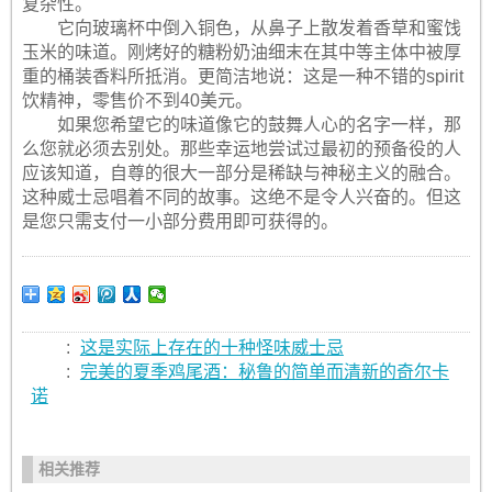
复杂性。
它向玻璃杯中倒入铜色，从鼻子上散发着香草和蜜饯
玉米的味道。刚烤好的糖粉奶油细末在其中等主体中被厚
重的桶装香料所抵消。更简洁地说：这是一种不错的spirit
饮精神，零售价不到40美元。
如果您希望它的味道像它的鼓舞人心的名字一样，那
么您就必须去别处。那些幸运地尝试过最初的预备役的人
应该知道，自尊的很大一部分是稀缺与神秘主义的融合。
这种威士忌唱着不同的故事。这绝不是令人兴奋的。但这
是您只需支付一小部分费用即可获得的。
:
这是实际上存在的十种怪味威士忌
:
完美的夏季鸡尾酒：秘鲁的简单而清新的奇尔卡
诺
相关推荐