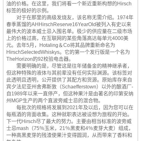
油的价格。在这里，我们将看一个新近重新构想的Hirsch
标签的极好的示例。
对于在那里的高级发烧友，该名称无需介绍。1974年
春季蒸馏的AHHirschReserve16YearOld被列入有史以来
最伟大的波本威士忌入围名单。极少的供应量在二级市场
上的价格过高，在互联网的某些角落高达每单元4000美
元。去年5月，Hotaling＆Co将其品牌重新命名为
HirschSelectedWhiskys。它的第一个发行版是一个名为
TheHorizo​​n的92校验电击器。
需要明确的是，尽管这是往年储备金的精神继承者，
但这种特殊的液体与其前辈没有任何实际渊源。该标签对
此透明且透明，公开提供了其配方和货源。原始库存来自
宾夕法尼亚州舍弗斯敦（Schaefferstown）以外的酿酒厂-
自1989年以来一直停产，但这种果汁是由著名的印第安纳
州MGP生产的两个直波旁威士忌的混合物。
每批次的规格将发展到2021年及以后，因为您可以在
每瓶酒的背面收集。这种就职表达被设想为旅程的开始。
下一代Hirsch尽了最大的努力。主要由相当标准的波旁威
士忌mash（75％玉米，21％黑麦和4％麦芽大麦）组成，
一种高黑麦芽的残渣使果汁变得圆润，从而带来了香料和