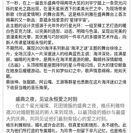
下一秒，在上一届音乐盛典夺得两项大奖的刘宇宁踏上一条荧光闪
烁的星光之路出现，在漫天星辰洒下的柔美光芒之中，为现场带来
新歌《你说爱情啊》的舞台首秀。这是格乐利雅在盛典舞台上首次
揭幕的又一新品：意蕴永恒爱意的“星球宇宙”。
此主题的设计灵感源于光年外的行星光环：一组至臻工艺打造的暖
白色亚克力球，以完美的造型、动态、明暗与色温，呈现出完美的
浪漫柔和光晕，其优雅与巧妙如同一件非凡的多媒体艺术作品，向
新人传递星球般永恒的爱。
不期然间，展现2020海洋系列新品“海洋之谜”主题的舞台徐徐上
升，全场沉浸入一片深邃迷人的经典蓝色主调：海洋深处，挂满星
辰，幽暗的光束中，是两头在海洋里遨游的鲸。鞠婧祎深情献唱
《古画》，头顶按照星座图排列的星斗呼吸闪烁，巨大的镂空鲸鱼
在她身后缓缓游动。在一片如梦似幻之中，歌声情意绵绵，宛如天
籁。
蔡徐坤、张靓颖、阿云嘎、王源等群星也悉数在这片海洋迷幻之境
下收获当晚的音乐殊荣。
盛典之夜，见证永恒爱之时刻
在这个星光璀璨、花团锦簇的盛典之夜，格乐利雅特
邀20对婚期暂延的新人来到现场，以最顶级的婚纱与最盛
大的庆典，共同见证他们最刻骨铭心的爱之时刻。
格乐利雅相信，婚礼或许会迟到，但真爱如影随形、永不褪色。此
次为他们所打造的专属婚礼，为珍贵一刻留下非凡记忆，也是格乐