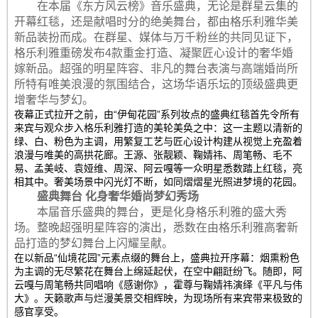
在本届《东方风云榜》音乐盛典，无论是群星云集的
开幕红毯，还是献唱时分的绝美舞台，都由格乐利雅华美
新品装扮而成。在群星、媒体与万千粉丝的共同见证下，
格乐利雅重磅发布4款重金打造、凝聚匠心设计的奢华婚
嫁新品。超强的明星阵容、非凡的舞台表演与高端婚尚所
所特有唯美浪漫的氛围结合，这场华语乐坛的顶级盛典更
增奢华与梦幻。
夜幕正式拉开之前，由“伊甸花园”系列妆点的盛典红毯首先令所有
来宾与观众步入格乐利雅打造的美轮美奂之中：这一主题以清新的
绿、白、粉色为主调，用繁复工艺与匠心设计构建从视觉上充盈着
浪漫与唯美的高拱花廊。王源、张靓颖、鞠婧祎、周笔畅、毛不
易、孟美岐、袁娅维、周深、阿云嘎等一众明星悉数踏上红毯，亮
相其中。奢美场景中闪光灯不断，如同熠熠星光照进梦境的花园。
盛典舞台 化身奢华婚尚梦幻秀场
本届音乐盛典的舞台，更是化身格乐利雅的盛大秀
场。整晚超强明星阵容的演出，悉数在由格乐利雅高奢新
品打造的梦幻舞台上闪耀呈献。
在以新品“仙境花园”元素点缀的舞台上，盛典拉开序幕：烟熏粉色
为主调的无尽繁花在舞台上绵延起伏，在空中翩跹纷飞。随即，阿
云嘎与周笔畅共同唱响《感谢你》，霍尊与鞠婧祎演绎《平凡与伟
大》。天籁歌声与烂漫美景交相辉映，为现场所有来宾带来极致的
感官享受。