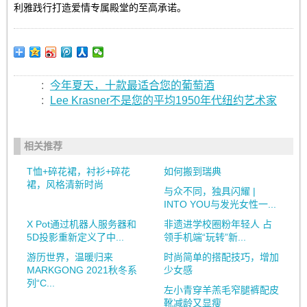
利雅践行打造爱情专属殿堂的至高承诺。
:
今年夏天，十款最适合您的葡萄酒
:
Lee Krasner不是您的平均1950年代纽约艺术家
相关推荐
T恤+碎花裙，衬衫+碎花
如何搬到瑞典
裙，风格清新时尚
与众不同，独具闪耀 |
INTO YOU与发光女性一...
X Pot通过机器人服务器和
非遗进学校圈粉年轻人 占
5D投影重新定义了中...
领手机端“玩转”新...
游历世界，温暖归来
时尚简单的搭配技巧，增加
MARKGONG 2021秋冬系
少女感
列“C...
左小青穿羊羔毛窄腿裤配皮
靴减龄又显瘦