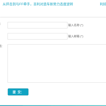
从抨击到与FF牵手，吉利对造车新势力态度逆转
利
名：
输入名称 (*)
输入邮箱 (*)
言: