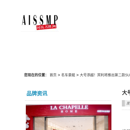
名车豪艇
>
>
您现在的位置：
首页
名车豪艇
大号添越！宾利将推出第二款SUV
大
品牌资讯
发