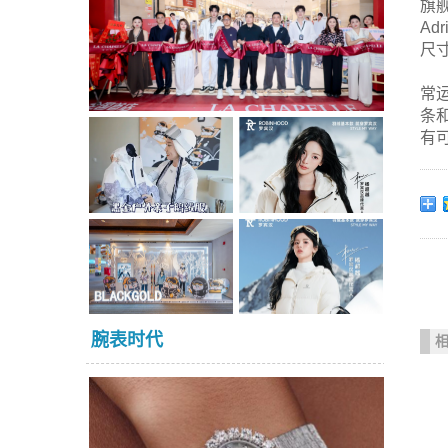
旗
Ad
尺
常
条
有
腕表时代