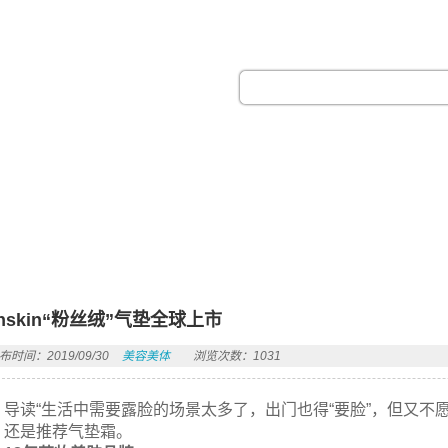
热门搜索：
anskin“粉丝绒”气垫全球上市
布时间：2019/09/30
美容美体
浏览次数：1031
导读“生活中需要露脸的场景太多了，出门也得“要脸”，但又不愿
，还是推荐气垫霜。