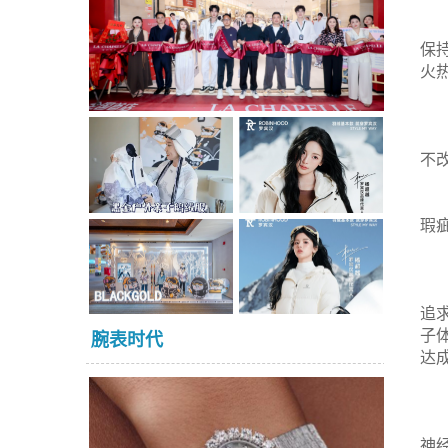
保持
火
不改
瑕
追
子
腕表时代
达
神