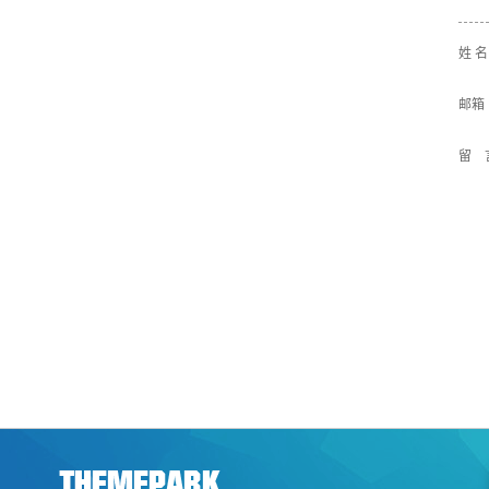
姓 
邮箱
留 