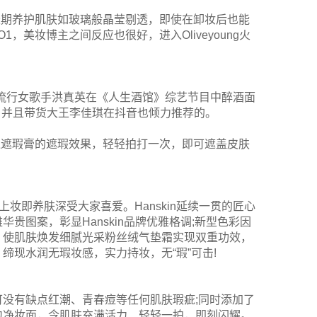
，长期养护肌肤如玻璃般晶莹剔透，即使在卸妆后也能
1，美妆博主之间反应也很好，进入Oliveyoung火
韩国流行女歌手洪真英在《人生酒馆》综艺节目中醉酒面
r遮瑕膏，并且带货大王李佳琪在抖音也倾力推荐的。
超于普通遮瑕膏的遮瑕效果，轻轻拍打一次，即可遮盖皮肤
妆即养肤深受大家喜爱。Hanskin延续一贯的匠心
图案，彰显Hanskin品牌优雅格调;新型色彩因
，使肌肤焕发细腻光采粉丝绒气垫霜实现双重功效，
现水润无瑕妆感，实力持妆，无“瑕”可击!
没有缺点红潮、青春痘等任何肌肤瑕疵;同时添加了
匀净妆面，令肌肤充满活力、轻轻一拍，即刻闪耀。