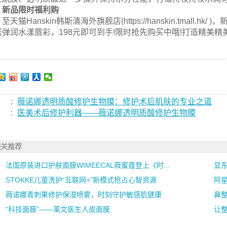
新品限时福利购
至天猫Hanskin韩斯清海外旗舰店(https://hanskin.tmall
送弹润水漾唇彩，198元即可到手!限时抢先购买中哦!打造精美精
:
薇诺娜透明质酸修护生物膜：修护术后肌肤的专业之道
:
医美术后修护利器——薇诺娜透明质酸修护生物膜
相关推荐
法国原装进口护肤面膜WIMEECAL薇蜜蔻登上《时...
显东
STOKKE儿童洗护“互联网+”新模式抢占心智资源
阿
薇诺娜青刺果修护保湿喷雾，时刻守护敏感肌健康
鼻整
“科技面膜”——莱文医生人皮面膜
让