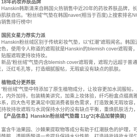
18年药妆养肤品牌
Hanskin韩斯清来自韩国火热销售中近20年的药妆养肤品牌
肌肤自信。“粉丝绒”气垫在韩国naver(相当于百度)上搜索排名NO
热销售排行榜中!
国民女星力荐实力派
Hanskin粉丝绒区别于传统彩妆气垫，以“红潮”遮瑕闻名。
色，使用令人称道的遮瑕就是Hanskin的blemish cove
贴服遮瑕更持妆持妆。
新品“粉丝绒”气垫内含blemish cover遮瑕膏，遮瑕力远
疵，泛红毛孔等，打造细腻服帖，无瑕疵没有缺点的肌肤。
植物成分更养肤
“粉丝绒”气垫中特添加了原生植物成分，让妆容更加水润服帖，上
求，内外加持，包装精美讲究，加乘上妆体验，纤巧粉盒点缀高雅华贵
体系，四大色号更满足中国消费者肤色需求，打造致美无瑕妆容
成持妆持妆遮瑕与水润保持水分的没有缺点平衡，重焕肌肤活力，缔
【产品信息】Hanskin粉丝绒气垫霜 11g*2(本品加替换装)
富含牛油果园、沙棘果提取物等成分有助于红潮肤色的护理，可
经酰胺、透明质酸进一步提升保持水分性能，打造持妆持妆水润