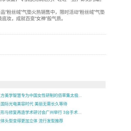
.hk/ )，新品“粉丝绒”气垫火热销售中，限时活动“粉丝绒”气垫
美底妆，成就百变“女神”般气质。
方美学智慧专为中国女性研制的佰草集太极...
星国际光电美容时代 美丽无需长久等待
形与修复再造学术研讨会广州举行 3台手术...
整体头型变得更加立体 流行发型推荐