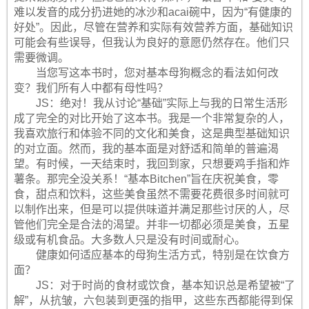
难以发音的成分扔进她的冰沙和acai碗中，因为“有健康的
好处”。因此，尽管在营养和实际有效营养方面，基础知识
可能会有些误导，但我认为良好的意愿仍然存在。他们只
需要微调。
当您写这本书时，您对基本母狗概念的看法如何改
变？我们所有人中都有母性吗？
JS：绝对！我从讨论“基础”实际上与我的日常生活形
成了完全的对比开始了这本书。我是一个非常复杂的人，
我喜欢旅行和体验不同的文化和美食，这是典型基础知识
的对立面。然而，我的基本面是对舒适和简单的普遍渴
望。有时候，一天结束时，我回到家，只想要鸡手指和炸
薯条。那完全没关系！“基本Bitchen”旨在庆祝美食，零
食，甜点和饮料，这些美食虽然不需要花费很多时间就可
以制作出来，但是可以提供味道并满足那些讨厌的人，尽
管他们完全是合法的渴望。并非一切都必须是美食，五星
级或有机食品。大多数人只是没有时间或耐心。
健康如何适应基本的母狗生活方式，特别是在饮食方
面？
JS：对于时尚的食材或饮食，基本知识总是希望被“了
解”，从抗皱，六包装到更强的指甲，这些东西都能得到保