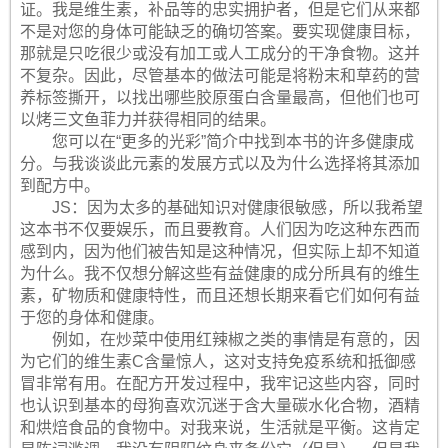
证。我是维生素，补品等的忠实拥护者，但是它们从来都
不是对您的身体可能缺乏的确切答案。要实现健康目标，
那就是只吃很少或没有加工或人工成分的干净食物。这并
不复杂。因此，尽管基本的做法可能是将粉末和草药的营
养标签撕开，以找出哪些胶原蛋白含量最高，但他们也可
以烤三文鱼菲力并获得相同的结果。
您可以在“更多的光彩”简介中找到本书的许多健康成
分。与我谈谈此元素的发展方式以及为什么选择将其添加
到配方中。
JS：因为太多的基础知识对健康很敏感，所以我希望
这本书不仅要娱乐，而且要教育。人们因为吃这种东西而
感到内，因为他们被告知是这种情况，但实际上却不知道
为什么。我不仅想分解这些有益健康的成分所具有的维生
素，矿物质和健康特性，而且还想长期来看它们如何有益
于您的身体和健康。
例如，在炒菜中使用红辣椒之类的事情是有意的，因
为它们的维生素C含量惊人，这对支持免疫系统和抵御感
冒非常有用。在配方开发过程中，我牢记这些内容，同时
也认识到基本的母狗喜欢沉迷于含大量碳水化合物，酒精
和烘焙食品的食物中。对我来说，生活就是平衡。这肯定