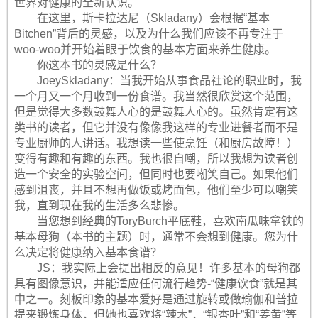
世界对健康的全新认识。
在这里，斯卡拉达尼（Skladany）会根据“基本
Bitchen”背后的灵感，以及为什么我们应该不再专注于
woo-woo并开始着眼于饮食的基本方面来养生健康。
你这本书的灵感是什么？
JoeySkladany：当我开始从事食品社论的职业时，我
一个月又一个月收到一份食谱。我当然很欣赏这个范围，
但是觉得大多数鼓舞人心的是鼓舞人心的。虽然肯定有这
类书的读者，但它并没有像像我这样的专业进餐者而不是
专业厨师的人讲话。我想读一些使烹饪（和厨房故障！）
变得有趣和有趣的东西。我也很自嘲，所以我想为读者创
造一个安全的实验空间，但同时也要嘲笑自己。如果他们
感到沮丧，并且不想再做饭或烤面包，他们至少可以嘲笑
我，直到现在我的生活多么悲惨。
当您想到经典的ToryBurch平底鞋，喜欢南瓜味拿铁的
基本母狗（本书的主题）时，通常不会想到健康。您为什
么决定将健康纳入基本食谱？
JS：我实际上会提出相反的意见！许多基本的母狗都
具有图像意识，并能适应任何流行趋势-“健康饮食”就是其
中之一。刻板印象的基本爱好是通过旋转或做瑜伽和普拉
提来锻炼身体，但她也喜欢将“辣木”，“银杏叶”和“姜黄”等