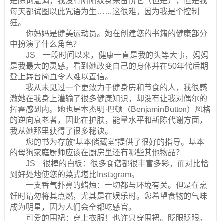
是陈词滥调，我没有阴阳纹身来备份它（但是），但是我
每天都试图以此咒语为生……这很难，因为我是个控制
狂。
你妈妈是健美运动员。她在创建您的书籍的健康部分
中扮演了什么角色？
JS：一段时间以来，健康一直是我的头等大事，妈妈
是我最大的灵感。看到她改变自己的身体并在50年代后期
登上舞台简直令人难以置信。
我从未见过一个更致力于健身房和节食的人，我很感
激她在我身上灌输了很多健康知识，却没有让我对偶尔的
挥霍感到内。她也是本杰明·巴顿（BenjaminButton）风格
的逆向衰老者，因此在护肤，能量水平和新陈代谢方面，
我从她那里获得了很多秘诀。
您的书为存放“基本储藏室”提供了很好的指导。基本
的母狗家庭厨师应该在厨房里还有哪些其他物品？
JS：很棒的白板：很多食谱都很丰富多彩，而对比恰
到好处地使您的菜式堪比Instagram。
一支香气扑鼻的蜡烛：一切都与环境有关。但是在烹
饪时请勿将其点燃，尤其是在娱乐时。您希望食物的气味
成为明星，因为人们会全都吃感官。
可爱的围裙：穿上衣服！也许只穿围裙。眨眼眨眼。