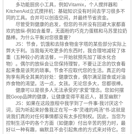
多功能厨房小工具，例如Vitamix，个人搅拌器和
KitchenAid立式搅拌机：基础知识没有时间去学习很多不
同的工具。合并可以创造空间，并最终节省资金。
尽管受到健康的启发，但您的书并没有回避大家都喜
欢的放纵-例如含羞草，无面粉的巧克力蛋糕和马苏里拉奶
酪棒。为什么平衡对您很重要？
JS：节食，饥饿和去除食物金字塔的某些部分实际上
弊大于利。当我每天吃更多的东西时，我合理地减轻了体
重（五种较小的清洁餐，一开始就预先加了碳水化合
物）。偶尔的放纵会让您保持理智，不要让正念的饮食看
起来像是该死的琐事。节食不应取代您的生活。真正的母
狗享有两全其美的好处：健康饮食，偶尔满足甜食或对油
炸食物的渴望。活一点，女孩。无论您多大，您都很棒。
健康可以是很多人无法承受的“求爱”理念。您如何摆
脱Goop品牌的健康，让健康变得平易近人，甚至幽默？
JS：如果在这段旅程中我学到了一件事-我讨厌这个
词，因为听起来好像我正在写一本“灵魂的鸡汤”书-这就是
说我们真的对任何事情都没有太多控制权。因此，当您为
控制生活中的各个方面（如健康）付出辛苦的努力时，最
好以一种有趣，幽默且不会引起焦虑的方式来对待它。您