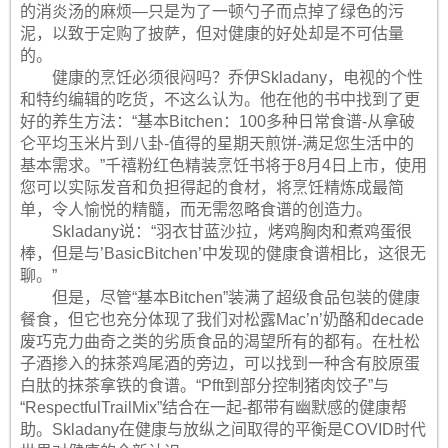
的消炎汤的麻烦—只是为了一顿勺子而点掉了绿色的污
泥，以致于定购了披萨，但对健康的好处却是不可估量
的。
健康的烹饪必须很闷吗？乔伊Skladany，电视的个性
和特约编辑的吃货，不这么认为。他在他的书中找到了更
好的养生方法：“基本Bitchen：100多种日常食谱-从拿破
仑平均玉米片到八卦-值得的星期天煎饼-满足您生活中的
基本需求。”千禧粉红色精装烹饪书将于8月4日上市，使用
您可以实际发音和负担得起的食材，将烹饪精炼成最简
单，令人愉悦的精髓，而无需忽略食谱的创造力。
Skladany说：“羽衣甘蓝沙拉，烤鸡胸肉和煮鸡蛋很
棒，但是与’BasicBitchen’中发现的健康食谱相比，这很无
聊。”
但是，尽管“基本Bitchen”装满了超级食品包装的健康
餐食，但它也充分体现了我们对松露Mac’n’奶酪和decade
废巧克力曲奇之类的劣质食品的渴望所有的都有。在杜松
子酒掺入的抹茶鸡尾酒的旁边，可以找到一种含有胶原蛋
白肽的抹茶拿铁的食谱。“Pfft到部分控制猪肉饺子”与
“RespectfulTrailMix”结合在一起-都带有幽默感的健康帮
助。Skladany在健康与放纵之间取得的平衡是COVID时代