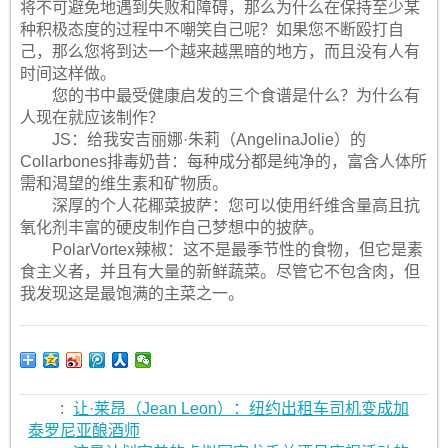
将不可避免地遇到失败和障碍，那么为什么在保持至少某
种积极态度的过程中不嘲笑自己呢？如果您不断殴打自
己，那么您将到达一个越来越黑暗的地方，而且没有人有
时间这样做。
您的书中最受健康启发的三个食谱是什么？为什么有
人现在就应该制作？
JS：给我安吉丽娜·朱莉（AngelinaJolie）的
Collarbones排毒奶昔：每种成分都是纯净的，富含人体所
需和渴望的维生素和矿物质。
深厚的个人花椰菜披萨：您可以使用纤维含量高且抗
氧化剂丰富的硬皮制作自己梦想中的披萨。
PolarVortex辣椒：这不是最季节性的食物，但它是素
食主义者，并且有大量的新鲜蔬菜。尽管它不包含肉，但
我发现这是最饱满的主菜之一。
:
让·莱昂（Jean Leon）：纽约出租车司机变成加
泰罗尼亚酿酒师