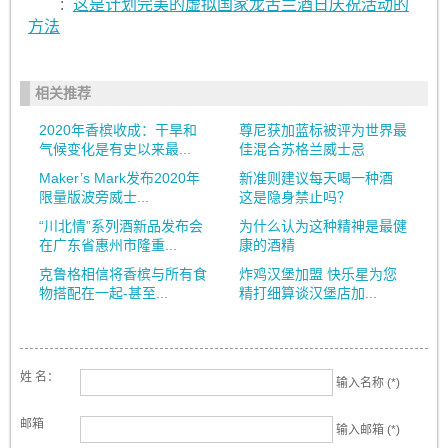
:
这是计划完美的虚拟国家龙舌兰酒日庆祝活动的
方法
相关推荐
2020年香槟收成：干旱和
尊尼获加蓝标被评为世界最
气候变化是有史以来最...
佳混合苏格兰威士忌
Maker’s Mark发布2020年
新准则建议每天喝一种酒
限量版波旁威士...
这是隐身禁止吗？
“川北情”系列酒新品发布会
为什么认为这种精神是最健
在广东省惠州市隆重...
康的酒精
克鲁格相信将香槟与所有食
炸鸡汉堡加盟 快乐星为您
物搭配在一起-甚至...
精打细算谈汉堡店加...
姓 名：
输入名称 (*)
邮箱
输入邮箱 (*)