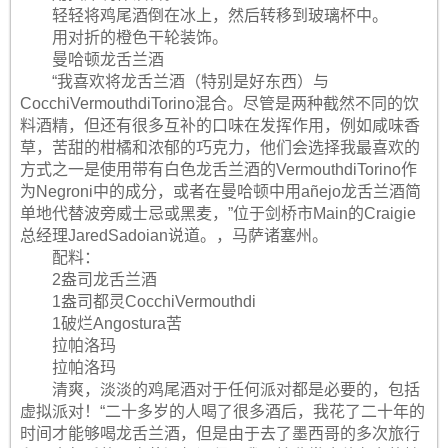
轻轻将鸡尾酒倒在冰上，然后转移到玻璃杯中。
用对折的橙色干轮装饰。
曼哈顿龙舌兰酒
“我喜欢将龙舌兰酒（特别是好东西）与
CocchiVermouthdiTorino混合。尽管是两种截然不同的饮
料酒精，但还有很多互补的口味在发挥作用，例如咸味香
草，苦甜的柑橘和浓郁的巧克力，他们会选择我最喜欢的
方式之一是使用带有白色龙舌兰酒的VermouthdiTorino作
为Negroni中的成分，或者在曼哈顿中用añejo龙舌兰酒简
单地代替波旁威士忌或黑麦，”位于剑桥市Main的Craigie
总经理JaredSadoian说道。，马萨诸塞州。
配料：
2盎司龙舌兰酒
1盎司都灵CocchiVermouthdi
1破烂Angostura苦
拉帕洛玛
拉帕洛玛
清爽，淡淡的鸡尾酒对于任何派对都是必要的，包括
虚拟派对！“二十多岁的人喝了很多酒后，我花了二十年的
时间才能够喝龙舌兰酒，但是由于去了墨西哥的多次旅行