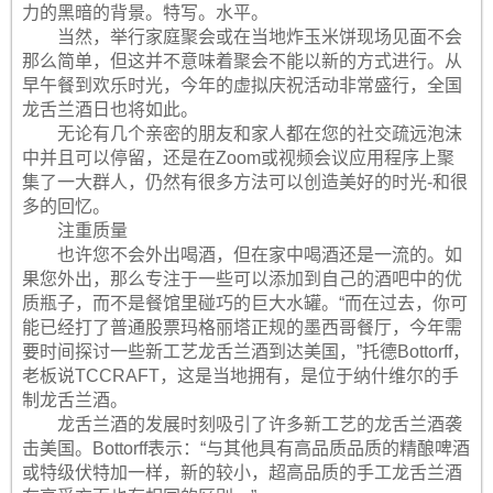
力的黑暗的背景。特写。水平。
当然，举行家庭聚会或在当地炸玉米饼现场见面不会
那么简单，但这并不意味着聚会不能以新的方式进行。从
早午餐到欢乐时光，今年的虚拟庆祝活动非常盛行，全国
龙舌兰酒日也将如此。
无论有几个亲密的朋友和家人都在您的社交疏远泡沫
中并且可以停留，还是在Zoom或视频会议应用程序上聚
集了一大群人，仍然有很多方法可以创造美好的时光-和很
多的回忆。
注重质量
也许您不会外出喝酒，但在家中喝酒还是一流的。如
果您外出，那么专注于一些可以添加到自己的酒吧中的优
质瓶子，而不是餐馆里碰巧的巨大水罐。“而在过去，你可
能已经打了普通股票玛格丽塔正规的墨西哥餐厅，今年需
要时间探讨一些新工艺龙舌兰酒到达美国，”托德Bottorff，
老板说TCCRAFT，这是当地拥有，是位于纳什维尔的手
制龙舌兰酒。
龙舌兰酒的发展时刻吸引了许多新工艺的龙舌兰酒袭
击美国。Bottorff表示：“与其他具有高品质品质的精酿啤酒
或特级伏特加一样，新的较小，超高品质的手工龙舌兰酒