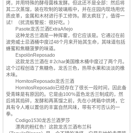
烤，并用特殊的酵母菌株发酵。但这还不是全部：然后将
其二次蒸馏，装在吹制的玻璃瓶中，并在庄园内现场用优
质皮革，金属和木材进行手工修饰。那太疯狂了，值得一
试！（扰流板警报：很好吃。）
Pasote龙舌兰酒ExtraAñejo
这种龙舌兰酒是一种挥霍，但它应该是。它通过在前
波旁威士忌酒桶中度过48个月来开始其生命，其味道包括
蜂蜜和焦糖菠萝的味道。
EspolònReposado
这款龙舌兰酒在＃2char美国橡木桶中度过了两个月。
这个过程创造了焦糖色，龙舌兰色，热带水果和淡淡的橡
木味。
HornitosReposado龙舌兰酒
HornitosReposado已经存在了很长一段时间，因此备
受青睐是有原因的。它是由100％蓝色龙舌兰制成的，然
后将其捣碎，发酵和再蒸馏之前，先在小烤箱中烘烤，它
具有令人难以置信的丰富自然风味，带有不可否认的一
拳。
Codigo1530龙舌兰酒罗莎
漂亮的粉红色！这款龙舌兰酒布兰科