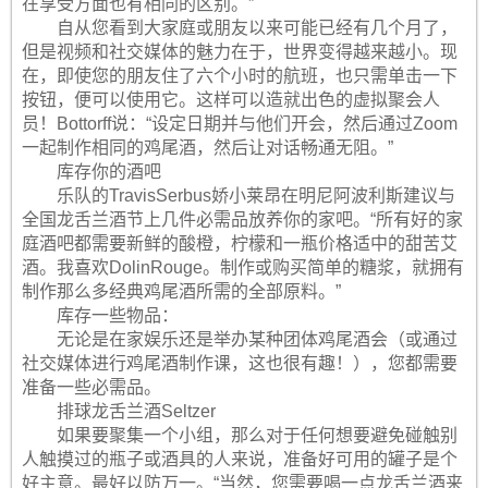
在享受方面也有相同的区别。”
自从您看到大家庭或朋友以来可能已经有几个月了，
但是视频和社交媒体的魅力在于，世界变得越来越小。现
在，即使您的朋友住了六个小时的航班，也只需单击一下
按钮，便可以使用它。这样可以造就出色的虚拟聚会人
员！Bottorff说：“设定日期并与他们开会，然后通过Zoom
一起制作相同的鸡尾酒，然后让对话畅通无阻。”
库存你的酒吧
乐队的TravisSerbus娇小莱昂在明尼阿波利斯建议与
全国龙舌兰酒节上几件必需品放养你的家吧。“所有好的家
庭酒吧都需要新鲜的酸橙，柠檬和一瓶价格适中的甜苦艾
酒。我喜欢DolinRouge。制作或购买简单的糖浆，就拥有
制作那么多经典鸡尾酒所需的全部原料。”
库存一些物品：
无论是在家娱乐还是举办某种团体鸡尾酒会（或通过
社交媒体进行鸡尾酒制作课，这也很有趣！），您都需要
准备一些必需品。
排球龙舌兰酒Seltzer
如果要聚集一个小组，那么对于任何想要避免碰触别
人触摸过的瓶子或酒具的人来说，准备好可用的罐子是个
好主意。最好以防万一。“当然，您需要喝一点龙舌兰酒来