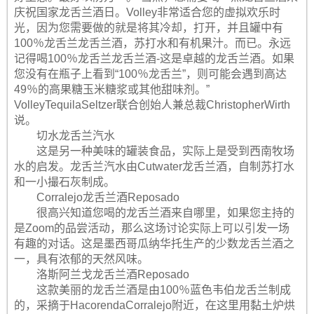
庆祝国家龙舌兰酒日。Volley非常适合您的虚拟欢乐时
光，因为您需要做的就是将其冷却，打开，并且罐中有
100％龙舌兰龙舌兰酒，苏打水和有机果汁。而已。永远
记得喝100％龙舌兰龙舌兰酒-这是卓越的龙舌兰酒。如果
您没有在瓶子上看到“100％龙舌兰”，则可能会遇到高达
49％的高果糖玉米糖浆或其他甜味剂。”
VolleyTequilaSeltzer联合创始人兼总裁ChristopherWirth
说。
切水龙舌兰汽水
这是另一种美味的罐装食品，实际上是受到西南牧场
水的启发。龙舌兰汽水由Cutwater龙舌兰酒，自制苏打水
和一小撮石灰制成。
Corralejo龙舌兰酒Reposado
很高兴知道您喝的龙舌兰酒来自哪里，如果您主持的
是Zoom的品尝活动，那么这场讨论实际上可以引发一场
有趣的对话。这是墨西哥瓜纳华托生产的少数龙舌兰酒之
一，具有浓郁的天然风味。
洛斯阿兰戈龙舌兰酒Reposado
这款美丽的龙舌兰酒是由100％蓝色韦伯龙舌兰制成
的，采摘于HacorendaCorralejo附近，在这里用黏土炉烘