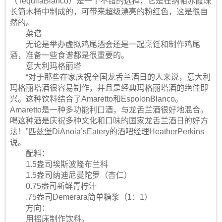
（TequilaBlanco）是一个不错的选择，它是在纳帕赤霞珠
长筒木桶中制成的，可带来超级漂亮的粉红色，这是很自
然的。
菜谱
无论是举办虚拟鸡尾酒会还是一起烹饪和制作鸡尾
酒，准备一些食谱都是很重要的。
意大利玛格丽塔
“对于那些在家庆祝全国龙舌兰酒日的人来说，意大利
玛格丽塔酒很容易制作，并且是经典玛格丽塔酒的绝佳即
兴。这种饮料结合了Amaretto和EspolonBlanco。
Amaretto是一种多功能利口酒，与龙舌兰酒很好地混合。
喝这种酒是庆祝多种文化和口味的国家龙舌兰酒日的好方
法！”匹兹堡DiAnoia’sEatery的酒吧经理HeatherPerkins
说。
配料：
1.5盎司埃斯波隆布兰科
1.5盎司纳迪尼曼陀罗（杏仁）
0.75盎司新鲜青柠汁
.75盎司Demerara简单糖浆（1：1）
方向：
用摇床制作饮料。