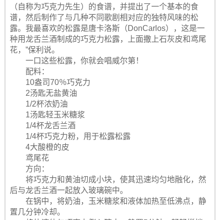
（自称为巧克力先生）的食谱，并提出了一个基本的食
谱，然后制作了与几种不同歌剧相对应的独特风味的松
露。我最喜欢的松露是唐卡洛斯（DonCarlos），这是一
种用龙舌兰酒制成的巧克力松露，上面撒上石灰皮和鸢尾
花，”保利说。
一口这些松露，你就会唱威尔第！
配料：
10盎司70％巧克力
2汤匙无盐黄油
1/2杯浓奶油
1汤匙轻玉米糖浆
1/4杯龙舌兰酒
1/4杯巧克力粉，用于松露松露
4大酸橙的皮
鸢尾花
方向：
将巧克力和黄油切成小块，使其迅速均匀地融化，然
后与龙舌兰酒一起放入玻璃碗中。
在锅中，将奶油，玉米糖浆和液体加热至低沸点，静
置几分钟冷却。