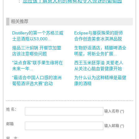
:
您应该了解意大利的稀有和令人惊讶的葡萄园
相关推荐
Distillery的第一个苏格兰威
Eclipse与屡获殊荣的厨师
士忌酒瓶以53,000...
合作创造美食冰淇淋品脱
煌品三汁焖锅 开餐饮加盟
生物舒适酒店，精酿啤酒全
店该注意哪些问题
明星，将新业务扩展...
"柒点食客"联手果生缘将在
西王玉米胚芽油 关爱老人
未来一年...
从关注心脑血管健康开始
“最适合中国人口感的澳洲
为什么认为这种精神是最健
葡萄酒评选大赛”启动
康的酒精
姓 名：
输入名称 (*)
邮箱
输入邮箱 (*)
留 言: