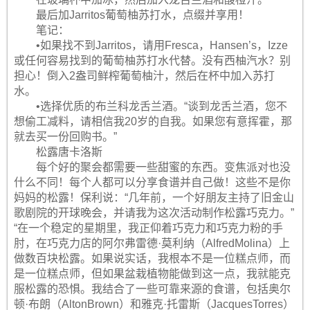
最后加Jarritos葡萄柚苏打水，点缀并享用！
笔记：
•如果找不到Jarritos，请用Fresca，Hansen’s，Izze
或任何容易找到的葡萄柚苏打水代替。没有西柚汽水？别
担心！倒入2盎司鲜榨葡萄柚汁，然后在杯中加入苏打
水。
•选择优质的布兰科龙舌兰酒。“谈到龙舌兰酒，您不
想偷工减料，请相信我20岁的自我。如果您有意挥霍，那
就去买一份回购书。”
松露唐卡洛斯
每个好的聚会都需要一些甜蜜的东西。变焦派对也没
什么不同！每个人都可以分享食谱并自己做！这些不是你
妈妈的松露！保利说：“几年前，一个好朋友主持了旧金山
歌剧院的开球晚会，并请我为这次活动制作松露巧克力。”
“在一个稳定的星期里，我正仰着巧克力和巧克力粉的手
肘，在巧克力店的阿尔弗雷德·莫利纳（AlfredMolina）上
做数百块松露。如果说实话，我根本不是一位糕点师，而
是一位糕点师，但如果盆栽植物能做到这一点，我就能克
服松露的恐惧。我结合了一些可靠来源的食谱，包括奥尔
顿·布朗（AltonBrown）和雅克·托雷斯（JacquesTorres）