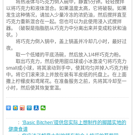
将热液体与巧克力倒入碗中，静置5分钟。轻轻搅拌
以将巧克力和液体混合。如果温度太高，它将破裂。如果
发生这种情况，请加入少量冷冻的浓奶油，然后搅拌直至
巧克力重新混合在一起。您也可以为此使用浸入式搅拌
器。（破裂是指脂肪从巧克力中分离出来并变成粒状和油
状。）
将巧克力倒入锅中，盖上锅盖并冷却几小时，最好过
夜。
取一个低矮的平底汤碗，然后放入1/4杯巧克力粉。
取出巧克力，然后使用甜瓜球或小冰激凌勺将巧克力
small成小球，将其滚动到手中，使其均匀并掉入巧克力粉
中。将它们滚来涂上并放在装有羊皮纸的托盘上。在上面
撒上柠檬皮和鸢尾花。在准备服务之前，先将其冷却至一
小时，然后使其恢复室温。
:
‘Basic Bitchen’提供您实际上想制作的脚踏实地的
健康食谱