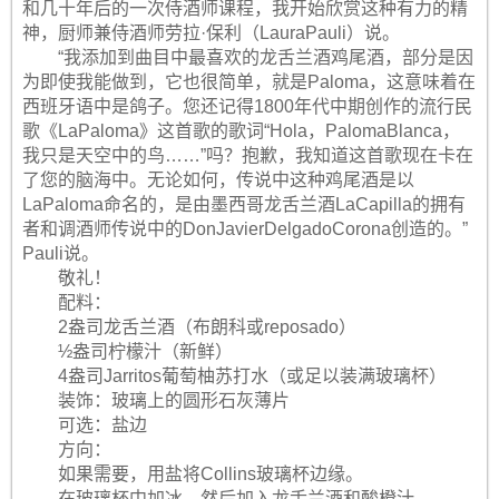
和几十年后的一次侍酒师课程，我开始欣赏这种有力的精
神，厨师兼侍酒师劳拉·保利（LauraPauli）说。
“我添加到曲目中最喜欢的龙舌兰酒鸡尾酒，部分是因
为即使我能做到，它也很简单，就是Paloma，这意味着在
西班牙语中是鸽子。您还记得1800年代中期创作的流行民
歌《LaPaloma》这首歌的歌词“Hola，PalomaBlanca，
我只是天空中的鸟……”吗？抱歉，我知道这首歌现在卡在
了您的脑海中。无论如何，传说中这种鸡尾酒是以
LaPaloma命名的，是由墨西哥龙舌兰酒LaCapilla的拥有
者和调酒师传说中的DonJavierDelgadoCorona创造的。”
Pauli说。
敬礼！
配料：
2盎司龙舌兰酒（布朗科或reposado）
½盎司柠檬汁（新鲜）
4盎司Jarritos葡萄柚苏打水（或足以装满玻璃杯）
装饰：玻璃上的圆形石灰薄片
可选：盐边
方向：
如果需要，用盐将Collins玻璃杯边缘。
在玻璃杯中加冰，然后加入龙舌兰酒和酸橙汁。