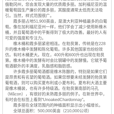
俄勒冈州，您会发现大量的优质霞多丽。加利福尼亚的温
暖葡萄园生产廉价的霞多丽，其酸度通常太低而无法吸
引。当然，样式范围很广。
霞多丽占地51,900英亩，是澳大利亚种植最多的白葡
萄。像在加利福尼亚州一样，他们学会了减少使用新橡木
桶，并且葡萄酒中的平衡得到了极大的改善。最好的人有
可爱的强度和专注力。
橡木桶和霞多丽紧密相连。在勃艮第，传统是在228
升的橡木桶中发酵和陈化葡萄。许多其他国家也纷纷效
仿。有时木桶更大。现在，400升和600升也出现在勃艮
第。橡木桶中的发酵有时会比钢罐中的发酵慢。它赋予葡
萄酒额外的丰满度，乳脂感和脂肪感。
许多霞多丽葡萄酒都是橡木陈酿的，特别是如果它们
是昂贵和有名望的葡萄酒。如果您想要未经发酵的勃艮第
葡萄酒，则可以购买夏布利或小夏布利。夏布利大酒主要
是橡木桶装，也有许多特级酒。在勃艮第南部的马孔
（Mâcon），有很好的未熟霞多丽的例子。在新世界中，
有时会在标签上看到“UnoakedChardonnay”。
霞多丽在全球范围内的种植面积显示出小幅增长。
全球总面积：500,000英亩（210,000公顷）