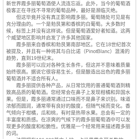
新世界霞多丽葡萄酒使人流连忘返。此外，当今的葡萄酒
极客正在寻找不寻常的葡萄品种，最好是濒临灭绝。
但这毕竟并没有真正影响霞多丽。葡萄随处可见是有
充分理由的。一个是勃艮第和香槟的白葡萄。大多数时
候，标签上并没有这样说。但是葡萄酒爱好者知道。这两
个威望地区影响并启发了许多其他国家。
霞多丽来自香槟和勃艮第南部地区。它在18世纪首次
被提及，并且有一种将其与白比诺（PinotBlanc）混淆的
趋势，直到19世纪末。
霞多丽可以应对各种生长条件，但这并不意味着质量
始终很高。据说它很容易生长，但是酿造出出色的霞多丽
葡萄酒并不适合所有人。
霞多丽提供各种产品，从日常饮用的普通葡萄酒到精
致高品质的葡萄酒。您经常会在鼻子上发现柑橘和异国水
果。但是，霞多丽通常通过口味而不是鼻子来识别。味道
浓郁而圆润，通常带有良好的酸度，但随气候而变化。香
气倾向于柑橘，瓜和桃，有时是热带水果。总会有一定的
丰富度和质感。在凉爽的气候下的霞多丽葡萄酒中可以发
现更多的酸度和松脆性。优雅是一个经常用来描述霞多丽
的词。