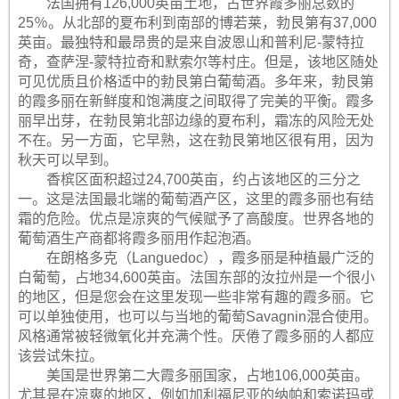
法国拥有126,000英亩土地，占世界霞多丽总数的
25％。从北部的夏布利到南部的博若莱，勃艮第有37,000
英亩。最独特和最昂贵的是来自波恩山和普利尼-蒙特拉
奇，查萨涅-蒙特拉奇和默索尔等村庄。但是，该地区随处
可见优质且价格适中的勃艮第白葡萄酒。多年来，勃艮第
的霞多丽在新鲜度和饱满度之间取得了完美的平衡。霞多
丽早出芽，在勃艮第北部边缘的夏布利，霜冻的风险无处
不在。另一方面，它早熟，这在勃艮第地区很有用，因为
秋天可以早到。
香槟区面积超过24,700英亩，约占该地区的三分之
一。这是法国最北端的葡萄酒产区，这里的霞多丽也有结
霜的危险。优点是凉爽的气候赋予了高酸度。世界各地的
葡萄酒生产商都将霞多丽用作起泡酒。
在朗格多克（Languedoc），霞多丽是种植最广泛的
白葡萄，占地34,600英亩。法国东部的汝拉州是一个很小
的地区，但是您会在这里发现一些非常有趣的霞多丽。它
可以单独使用，也可以与当地的葡萄Savagnin混合使用。
风格通常被轻微氧化并充满个性。厌倦了霞多丽的人都应
该尝试朱拉。
美国是世界第二大霞多丽国家，占地106,000英亩。
尤其是在凉爽的地区，例如加利福尼亚的纳帕和索诺玛或