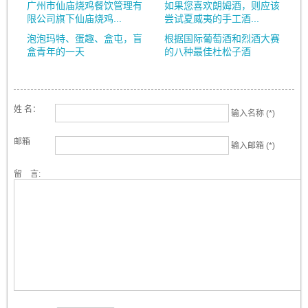
广州市仙庙烧鸡餐饮管理有
如果您喜欢朗姆酒，则应该
限公司旗下仙庙烧鸡...
尝试夏威夷的手工酒...
泡泡玛特、蛋趣、盒屯，盲
根据国际葡萄酒和烈酒大赛
盒青年的一天
的八种最佳杜松子酒
姓 名：
输入名称 (*)
邮箱
输入邮箱 (*)
留 言: