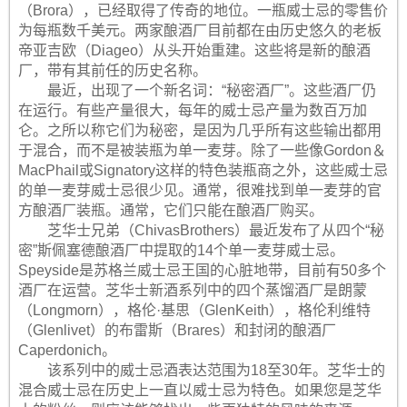
（Brora），已经取得了传奇的地位。一瓶威士忌的零售价
为每瓶数千美元。两家酿酒厂目前都在由历史悠久的老板
帝亚吉欧（Diageo）从头开始重建。这些将是新的酿酒
厂，带有其前任的历史名称。
最近，出现了一个新名词：“秘密酒厂”。这些酒厂仍
在运行。有些产量很大，每年的威士忌产量为数百万加
仑。之所以称它们为秘密，是因为几乎所有这些输出都用
于混合，而不是被装瓶为单一麦芽。除了一些像Gordon＆
MacPhail或Signatory这样的特色装瓶商之外，这些威士忌
的单一麦芽威士忌很少见。通常，很难找到单一麦芽的官
方酿酒厂装瓶。通常，它们只能在酿酒厂购买。
芝华士兄弟（ChivasBrothers）最近发布了从四个“秘
密”斯佩塞德酿酒厂中提取的14个单一麦芽威士忌。
Speyside是苏格兰威士忌王国的心脏地带，目前有50多个
酒厂在运营。芝华士新酒系列中的四个蒸馏酒厂是朗蒙
（Longmorn），格伦·基思（GlenKeith），格伦利维特
（Glenlivet）的布雷斯（Brares）和封闭的酿酒厂
Caperdonich。
该系列中的威士忌酒表达范围为18至30年。芝华士的
混合威士忌在历史上一直以威士忌为特色。如果您是芝华