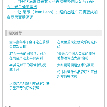
:
自冠状病毒以来意大利首次举办国际葡萄酒盛
会：米兰葡萄酒周
:
让·莱昂（Jean Leon）：纽约出租车司机变成加
泰罗尼亚酿酒师
相关推荐
金斗嘉年华 | 金斗沱在茶博
在家里重现牡蛎欢乐时光体
会首次亮相！
验
27万一头的网易猪，可以
“最适合中国人口感的澳洲
在网易严选上平价买到...
葡萄酒评选大赛”启动
40美元以下的最佳新波旁
大红葡萄酒是烧烤的赢家
威士忌
鸡排加盟什么品牌好？正新
鸡排值得信赖
汉堡炸鸡加盟明星品牌：快
乐星严苛的原料管理...