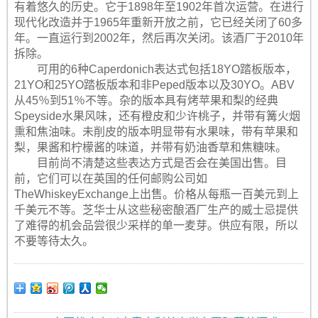
有着悠久的历史。它于1898年至1902年首次运营。在进行
现代化改造并于1965年重新开放之前，它已经关闭了60多
年。一直运行到2002年，然后再次关闭。该酒厂于2010年
拆除。
可用的6种Caperdonich表达式包括18YO踏板版本，
21YO和25YO踏板版本和非Peped版本以及30YO。ABV
从45％到51％不等。杂的版本具有烤苹果和梨的经典
Speyside水果风味，还有橙皮和少许桃子，并带有篝火烟
熏和焦油味。未削皮的版本明显带有水果味，带有苹果和
梨，果酱和柠檬酱的味道，并带有奶油香草和焦糖味。
目前尚不清楚这些表达方式是否会在美国出售。目
前，它们可以在英国的任何邮购公司如
TheWhiskeyExchange上出售。价格从每瓶一百美元到上
千美元不等。芝华士从这些秘密酿酒厂生产的威士忌提供
了难得的机会品尝很少采样的单一麦芽。供应有限，所以
不要等待太久。