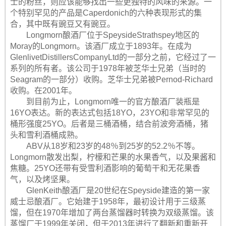
士的粉丝，则应该能够找出一些更独特的风味的来源。一
个特别罕见的产品是Caperdonich的六种表现形式的集
合，其中既有豌豆又有豌豆。
Longmorn酿酒厂位于SpeysideStrathspey地区的
Moray的Longmorn。该酒厂成立于1893年。在成为
GlenlivetDistillersCompanyLtd的一部分之前，它经过了一
系列的所有者。该公司于1978年被芝华士兄弟（当时的
Seagram的一部分）收购。芝华士兄弟被Pernod-Richard
收购。在2001年。
到目前为止，Longmorn唯一的官方酿酒厂装瓶是
16YO表达。新的表达式包括18YO，23YO和非常罕见的
桶形强度25YO。后者是三桶酒桶，结合前波旁酒桶，猪
头和雪利酒桶成熟。
ABV从18岁和23岁的48％到25岁的52.2％不等。
Longmorn散发出梨，柠檬和芒果的水果香气，以及果酱和
焦糖。25YO还带有受雪利酒影响的葡萄干和无花果香
气，以及烤坚果。
GlenKeith酿酒厂是20世纪在Speyside建造的第一家
威士忌酿酒厂。它始建于1958年，最初设计用于三级蒸
馏，但在1970年增加了两台蒸馏器时转换为双级蒸馏。该
蒸馏厂于1999年关闭，但于2013年进行了翻新和重新开