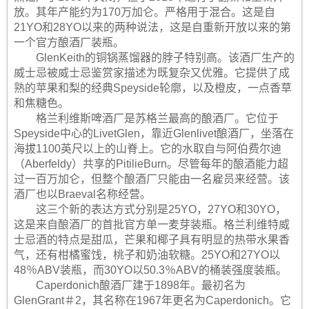
放。其年产能约为170万加仑。严格用于混合。这是自
21YO和28YO以来的两种说法，这是自重新开放以来的第
一个官方酿酒厂装瓶。
GlenKeith的铜锅蒸馏器的脖子特别高。该酒厂生产的
威士忌被威士忌鉴赏家描述为既复杂又优雅。它提供了成
熟的苹果和梨的经典Speyside轮廓，以及橙皮，一点香草
和焦糖色。
格兰利维斯啤酒厂是苏格兰最高的酿酒厂。它位于
Speyside中心的LivetGlen，靠近Glenlivet酿酒厂，坐落在
海拔1100英尺以上的山脊上。它的水取自与阿伯费尔迪
（Aberfeldy）共享的PitilieBurn。尽管每年的酿酒能力超
过一百万加仑，但整个酿酒厂只能由一名雇员来经营。该
酒厂也以Braeval名称经营。
这三个新的表达方式分别是25YO，27YO和30YO，
这是来自酿酒厂的首批官方单一麦芽装瓶。格兰利维特威
士忌酒的特点是甜瓜，芒果和椰子具有明显的热带水果香
气，还有柑橘蜜饯，桃子和奶油软糖。25YO和27YO以
48％ABV装瓶，而30YO以50.3％ABV的桶装强度装瓶。
Caperdonich酿酒厂建于1898年。最初名为
GlenGrant＃2，其名称在1967年更名为Caperdonich。它