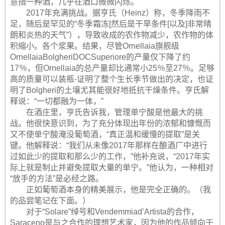
意指一种酒，几乎在酒口微微闪烁。
2017年充满挑战。据亨氏（Heinz）称，冬季降雨不
足，随后是罕见的“冬季霜冻[然后是干旱条件[以及]非常晴
朗和炎热的天气”），导致收成的农作物减少，农作物的体
积缩小。各个浆果。结果，尽管Ornellaia旗舰级
OrnellaiaBolgheriDOCSuperiore的产量仅下降了约
17％，但Ornellaia的总产量却比通常小25％至27％。足够
高的质量可以装瓶-证明了整个生长季节做出的决定，也证
明了Bolgheri的土壤尤其能很好地抵抗干燥条件。亨氏解
释说：“一切都融为一体，”
在酒庄里，亨氏告诉我，管理单宁酸是他最大的挑
战。他很快意识到，为了充分体现出年份的浓郁和慷慨而
又不使单宁酸淹没葡萄酒，“真正温和缓慢的提取”是关
键。他解释说：“我们从未像2017年那样在酿酒厂中进行
过如此少的提取和那么少的工作，”他补充说，“2017年实
际上就是制止并避免提取大量的单宁。”他认为，一种相对
“放手的方法”是必经之路。
正如葡萄酒本身的精美展示，他是完全正确的。（我
的品尝笔记在下面。）
对于“Solare”绰号和Vendemmiad’Artista的合作，
Saraceno是与之合作的理想艺术家，因为他的作品倾向于