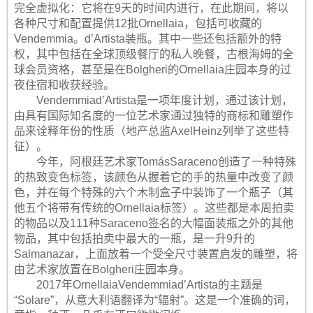
完全虚拟化：它将在9天的时间内进行，在此期间，将以
各种尺寸和配置提供12批Ornellaia，包括可收藏的
Vendemmia。d’Artista装瓶。其中一些还包括额外的特
权，其中包括在全球顶级餐厅的私人晚餐，古根海姆的全
球会员资格，甚至是在Bolgheri的Ornellaia庄园本身的过
夜住宿和收获经验。
Vendemmiad’Artista是一项年度计划，通过该计划，
由具有国际知名度的一位艺术家通过独特的商标和雕塑作
品来诠释年份的性质（地产总监AxelHeinz列举了这些特
征）。
今年，阿根廷艺术家TomásSaraceno创造了一种特殊
的热致变色标签，该颜色从握着它的手的热量中改变了颜
色，并在每个特殊的六个木制盒子中装饰了一个瓶子（其
他五个将带有传统的Ornellaia标签）。这些都是本周拍卖
的物品以及111种Saraceno签名的大幅面装瓶之外的其他
物品，其中包括拍卖中最大的一瓶，是一升9升的
Salmanazar，上面放着一个受全尺寸装置启发的雕塑，将
由艺术家放置在Bolgheri庄园本身。
2017年OrnellaiaVendemmiad’Artista的主题是
“Solare”，从意大利语翻译为“辐射”。这是一个准确的词，