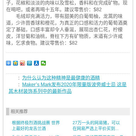
子，花椒和淡淡的肉味以及雪松，香料和在完成矿物。现
在喝吧，或者再喝十五年。建议零售价：$82
毛绒却充满活力，带有甜美的白葡萄柚，龙蒿的味
道，少许茴香球和橙花，为真正的口感和活力的葡萄酒奠
定了基础，口感丰富却令人垂涎，展现出杏仁花，柠檬
皮，洋甘菊和油桃，脊柱下方有矿物质，末道有少许咸
味，乞求食物。建议零售价：$82
:
为什么认为这种精神是最健康的酒精
:
Maker’s Mark发布2020年限量版波旁威士忌 这是
其木材装饰系列中的最新作品
相关推荐
根据终极烈酒挑战赛 世界
27万一头的网易猪，可以
上最好的龙舌兰酒
在网易严选上平价买到...