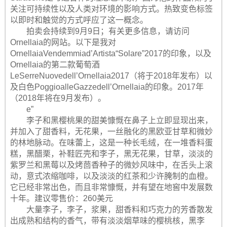
关注可持续性以及人类对环境的影响方式。热致变色标签
以即时和触觉的方式呼应了这一概念。
拍卖会持续到9月9日；有关更多信息，请访问
Ornellaia的网站。以下是我对
OrnellaiaVendemmiad’Artista“Solare”2017的印象，以及
Ornellaia的第二款葡萄酒
LeSerreNuovedell’Ornellaia2017（将于2018年发布）以
及白色PoggioalleGazzedell’Ornellaia的印象。2017年
（2018年将在9月发布）。
e”
李子和黑樱桃果的甜美慷慨在鼻子上立即显现出来，
并加入了甜香料，无花果，一丝融化的黑欧亚甘草和微妙
的林地脉动。在味蕾上，这是一种长毛绒，在一堆香料蛋
糕，黑醋栗，补鞋匠壳和李子，黑无花果，甘草，淡淡的
紫罗兰和黑莓以及烤茴香种子的微妙风味中，在舌头上滚
动，意式浓缩咖啡，以及淡淡的红茶和少许腌制的血橙。
它已经非常出色，而且非常慷慨，并有望在地窖中发展数
十年。建议零售价：260美元
大量李子，李子，浆果，甜香料和巧克力的芳香散发
出成熟和结构的香气，带有淡淡烟草味的樱桃核，黑李