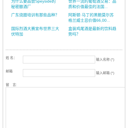
为什么要品尝Speyside的
世界一流的葡萄酒交易：品
秘密酿酒厂
质和价值最佳的法国...
广东烧腊培训有那些品种？
阿斯顿·马丁的黑鲍莫尔苏
格兰威士忌价值66,00...
国际烈酒大赛宣布世界三大
盒装鸡尾酒是最新的饮料趋
伏特加
势吗？
姓 名：
输入名称 (*)
邮箱
输入邮箱 (*)
留 言: