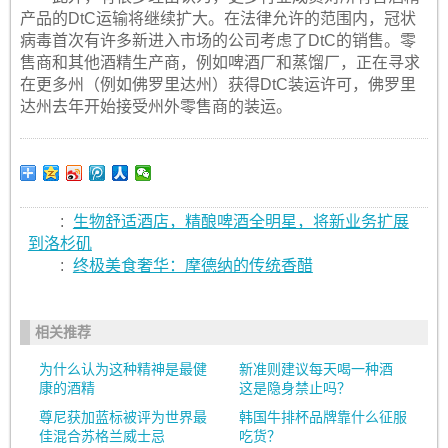
产品的DtC运输将继续扩大。在法律允许的范围内，冠状
病毒首次有许多新进入市场的公司考虑了DtC的销售。零
售商和其他酒精生产商，例如啤酒厂和蒸馏厂，正在寻求
在更多州（例如佛罗里达州）获得DtC装运许可，佛罗里
达州去年开始接受州外零售商的装运。
:
生物舒适酒店，精酿啤酒全明星，将新业务扩展
到洛杉矶
:
终极美食奢华：摩德纳的传统香醋
相关推荐
为什么认为这种精神是最健
新准则建议每天喝一种酒
康的酒精
这是隐身禁止吗？
尊尼获加蓝标被评为世界最
韩国牛排杯品牌靠什么征服
佳混合苏格兰威士忌
吃货？