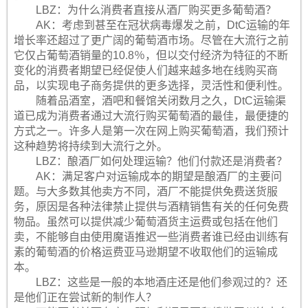
LBZ：为什么消费者直接从酒厂购买更多葡萄酒？
AK：考虑到甚至在冠状病毒爆发之前，DtC运输的年
增长率还超过了更广阔的葡萄酒市场。尽管在大流行之前
它仅占葡萄酒销量的10.8％，但以交付经济为特征的不断
变化的消费者期望已经促使人们越来越多地在线购买商
品，以实现电子商务提供的更多选择，灵活性和便利性。
随着品酒室，酒吧和餐馆关闭数月之久，DtC运输渠
道已成为消费者通过大流行购买葡萄酒的最佳，最便捷的
方式之一。许多人是第一次在网上购买葡萄酒，我们预计
这种趋势将持续到大流行之外。
LBZ：酿酒厂如何处理运输？他们付款还是消费者？
AK：满足客户对运输成本的期望是酿酒厂的主要问
题。与大多数其他卖方不同，酒厂不能提供免费送货服
务，原因是各种法律禁止提供与酒精销售有关的任何免费
物品。虽然可以提供减少葡萄酒货主运费或包括在他们
卖，不能够自由使用魔语推迟一些消费者谁已经由训练有
素的葡萄酒的价格运费亚马逊期望不收取他们的运输成
本。
LBZ：这些是一般的本地酒庄还是他们参观过的？还
是他们正在尝试新的制作人？