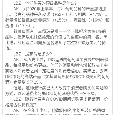
LBZ：他们购买的顶级品种是什么？
AK：到2020年上半年，每种葡萄品种的产量都增加
了。最高的品种是灰皮诺（+53％）和长相思（+47％）。
销量增长最低的是赤霞珠（+15％），赤霞珠（+16％）和
西拉（+17％）。
就价值而言，赤霞珠是唯一一个下降幅度为负1％的
品种，但仍以4.11亿美元的价值成为渠道中的第一名。黑
比诺，红色混合和霞多丽各增加了超过3,000万美元的价
值。
LBZ：最高价是多少？
AK：从历史上看，DtC运送的葡萄酒主要是中档奢侈
品，每瓶平均价格更高。他们的消费和销售增长取决于中
高收入消费者之间一定程度的消费者信心。实际上，去年
DtC市场的高端产品（尤其是每瓶价格超过100美元的葡萄
酒）销量增长了15％。
但是，这种流行病已大大改变了消费者购买葡萄酒的
方式，以及消费者每瓶DtC葡萄酒的花费正在下降。
LBZ：随着消费者在COVID期间订购更多葡萄酒，价
格是否保持稳定？
AK：在今年上半年，俄勒冈州的平均瓶装价格略微上