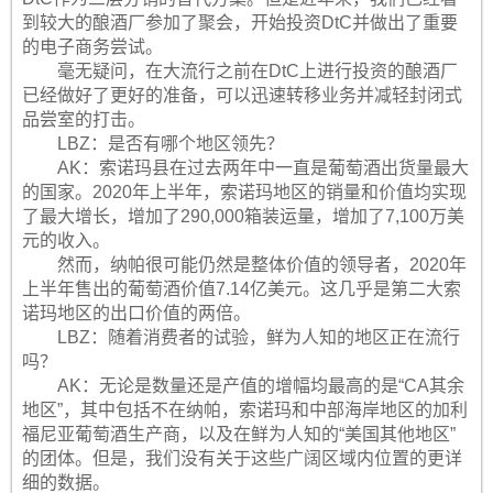
到较大的酿酒厂参加了聚会，开始投资DtC并做出了重要
的电子商务尝试。
毫无疑问，在大流行之前在DtC上进行投资的酿酒厂
已经做好了更好的准备，可以迅速转移业务并减轻封闭式
品尝室的打击。
LBZ：是否有哪个地区领先？
AK：索诺玛县在过去两年中一直是葡萄酒出货量最大
的国家。2020年上半年，索诺玛地区的销量和价值均实现
了最大增长，增加了290,000箱装运量，增加了7,100万美
元的收入。
然而，纳帕很可能仍然是整体价值的领导者，2020年
上半年售出的葡萄酒价值7.14亿美元。这几乎是第二大索
诺玛地区的出口价值的两倍。
LBZ：随着消费者的试验，鲜为人知的地区正在流行
吗？
AK：无论是数量还是产值的增幅均最高的是“CA其余
地区”，其中包括不在纳帕，索诺玛和中部海岸地区的加利
福尼亚葡萄酒生产商，以及在鲜为人知的“美国其他地区”
的团体。但是，我们没有关于这些广阔区域内位置的更详
细的数据。