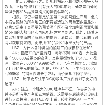
可能两者兼而有之。距加利福尼亚和俄勒冈州等大多
数酒厂不远的州往往拥有强大的DtC市场：通常是由葡萄
酒俱乐部和从品尝室购买的货物驱动的。
相反，尽管华盛顿是该国第二大葡萄酒生产州，但向
本报告跟踪的所有地区的消费者运送的葡萄酒数量最少。
这肯定是由于其重要的葡萄酒产区不及北加利福尼亚和俄
勒冈州的大都市区和国际机场更容易到达。此外，随着消
费者对该渠道的了解程度的提高，消费者可能会转向互联
网以获取特定的，更难找到的品种和限量发行的产品。
LBZ：为什么各种类型的酿酒厂的规模都在增加？
AK：酿酒厂的产量有限，每年不到1000箱；大批量
生产500,000或更多的案例，其数量都增加了54％。小型
酒厂数量在5,000至49,999箱之间，也有显着增长，增加
了1.39亿美元的价值。但是，很小的酒厂（生产1,000至
4,999箱）的销量仅增长了2％，而价值却下降了5％。
LBZ：历来更专注于DtC的酿酒厂是否看到了更好的
结果？
AK：建立一个强大的DtC程序并不是一件容易的事，
并不是所有生产者都认为值得。这需要在后端基础设施上
进行大量投资，而且从历史上看，较小的酿酒厂一直将
DtC作为三层分销的替代方案。但是近年来，我们已经看