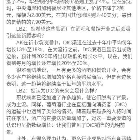
涨了2％，华盛顿的平均瓶装价格则上涨了4％。但在索诺
玛，中央海岸和加利福尼亚其他地区，价格下降了2美
元，降幅为2.80美元；在美国其他地区则为40美分；最贵
的是纳帕的7.90美元。
LBZ：您希望这些酿酒厂在酒吧和餐馆开业之后会吸
引这些新顾客吗？
AK在新市场浪潮中，DtC渠道在过去十年中平均每年
增长13％至18％。在大流行之前，DtC渠道已显示出成熟
迹象，预计到2020年将出现较低的增长水平。现在，我们
看到每月的增长逐年增长20％至30％。
很难确切地说，一旦有更多的酒吧和餐馆开业，会有
多少客户将继续以增加的价格直接购买商品，但是有迹象
表明，这一趋势将继续高于每年的平均水平。
LBZ：您认为DtC的未来会是什么样？
冠状病毒已经加速了许多趋势，使它们脱离了背景，
成为主流。同样，葡萄酒行业在直接面向消费者（DtC）
的运输中也遇到了类似的情况。随着越来越多的人将时间
花在家里，酒厂的直接送货量增加了，对这一重要渠道的
认识也呈指数级增长：让我们瞥见了DtC销售的光明前
景。
此外，有很多理由认为，更多行业成员对所有含酒精