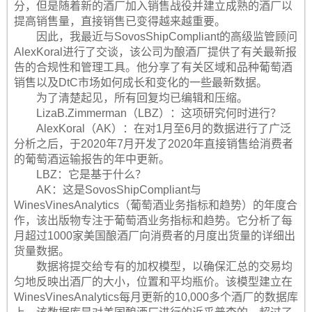
分，但是随着新的酒厂加入销售战役并建立成熟的酒厂以
提高销售量，直接销售已变得越来越重要。
因此，我最近与SovosShipCompliant的高级监管顾问
AlexKoral进行了交谈，该公司为酿酒厂提供了有关最新报
告的合规性和管理工具。他分享了有关区域和品种葡萄酒
销售以及DtC市场如何成长和变化的一些最新数据。
为了清楚起见，所有回复均已编辑和压缩。
LizaB.Zimmerman（LBZ）：这项研究何时进行？
AlexKoral（AK）：在对1月至6月的数据进行了广泛
分析之后，于2020年7月开发了2020年直接销售给消费者
的葡萄酒运输报告的年中更新。
LBZ：它是基于什么？
AK：这是SovosShipCompliant与
WinesVinesAnalytics（葡萄酒业务指标和趋势）的年度合
作，该出版物专注于葡萄酒业务指标和趋势。它分析了每
月超过1000家美国酿酒厂向消费者的月度出货量的详细出
货量数据。
数据将提交给专有的加权模型，以确保汇总的交易均
匀地反映出酒厂的大小，位置和平均瓶价。该模型建立在
WinesVinesAnalytics每月更新的10,000多个酒厂的数据库