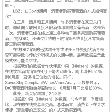
上。该数据库是对美国酿酒厂进行的近乎普查的，超过了
99％。
LBZ：在Covid期间，消费者购买葡萄酒的方式如何变
化？
在三月，四月和五月期间，许多消费者在家里关门
时，却转向互联网直接从酿酒师那里购买葡萄酒：这是第
一次。消费者已经在线上通过各种电子商务渠道购买葡萄
酒，包括DtC，还通过传统的三层销售系统直接从零售商
那里购买葡萄酒。
在线DtC销售的迅猛增长导致许多人怀疑冠状病毒是
否可能导致与传统分销模式的长期中断。最新数据显示此
模式很可能会继续。
根据我们的数据合作伙伴尼尔森（Nielsen）的数据，
在线饮料酒精销售在4月下旬达到峰值，同比增长551％，
到6月底一直保持三位数的增长。同样，
SovosShipCompliant/WinesVinesAnalytics数据显示，
DtC葡萄酒销量继续强劲增长，6月和7月同比增长30％。
此外，新买家增加了2至3倍
根据尼尔森（Nielsen）的数据，与今年第一季度相
比，现在的在线交易量更高。总体而言，消费者正在寻求
便捷（更重要的是安全）的方式来购买酒精。