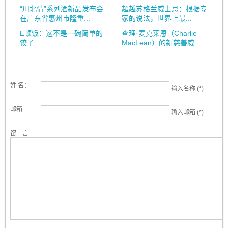
“川北情”系列酒新品发布会
超越苏格兰威士忌：根据专
在广东省惠州市隆重...
家的说法，世界上最...
E顿饭：这不是一碗简单的
查理·麦克莱恩（Charlie
饺子
MacLean）的新慈善威...
姓 名：
输入名称 (*)
邮箱
输入邮箱 (*)
留 言: